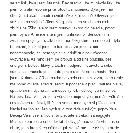
se změnil, byla jsem štastná. Pak stačilo , že mi někdo řekl, že
jsem přibrala nebo se přítel otočil za hubenou. Byla jsem na
šílených dietách, chodila cvičit několikrát denně. Obvykle jsem
vážívala na svých 170cm 62kg, pak jsem se dala na dietu,
zhubla na 55kg, ale to jsem opravdu skoro nic nejedla, potom
jsem byla v Americe a tam jsem přibrala i při denodenním
zvracení spojeným s alkoholem na 72kg které mám doted. Bylo
to hrozné, kolikrát jsem se tak opila, že jsem si ani
nepamatovala, že jsem vyčistila ledničku a pak všechno
vyzvracela. Až ráno jsem se probudila totálně opuchlá, bez
energie, s bolestí hlavy a totálním odporem k životu a sobě
sama…ale musela jsem jit do prace a smát se na hosty. Nyni
jsem už doma v CR a snazim se zacin normalni zivot, ale bulimie
me porad ovlada. I ted tu sedim u pocitace v praci, boli me hlava,
spatne se mi dycha a mam opuchly krk i oblicej. Je mi 25 let.
Nejlepsi leta. Vím, že je to všechno moje chyba, nemám vůli. Ale
nevzdávám to. Nikdy!!! Jsem sama, moc bych si přála kluka.
Nechci se litovat. Jen bych si o tom ráda s někým popovídala….
Děkuju Vám všem, kdo si to přečtete a třeba i zareagujete.
Musela jsem to ze sebe dostat! Holky, já moc dobře vím, jak se
cítíte, je to hrozný co děláme, jak se ničíme…. Kéž bych nikdy