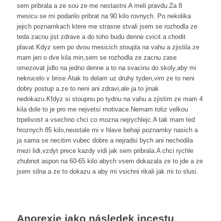
sem pribrala a ze sou ze me nestastni.A meli pravdu.Za 8
mesicu se mi podarilo pribrat na 90 kilo rovnych. Po nekolika
jejich poznamkach ktere me strasne stvali jsem se rozhodla ze
teda zacnu jist zdrave a do toho budu denne cvicit a chodit
plavat.Kdyz sem po dvou mesicich stoupla na vahu a zjistila ze
mam jen o dve kila min,sem se rozhodla ze zacnu zase
omezovat jidlo na jedno denne a to na svacinu do skoly,aby mi
nekrucelo v brise.Atak to delam uz druhy tyden,vim ze to neni
dobry postup a ze to neni ani zdravi,ale ja to jinak
nedokazu.Kfdyz si stoupnu po tydnu na vahu a zjistim ze mam 4
kila dole to je pro me nejvetsi motivace.Nemam totiz velkou
trpelivost a vsechno chci co mozna nejrychlejc.A tak mam ted
hroznych 85 kilo,neustale mi v hlave behaji poznamky nasich a
ja sama se necitim vubec dobre a nejradsi bych ani nechodila
mezi lidi,vzdyt prece kazdy vidi jak sem pribrala.A chci rychle
zhubnot aspon na 60-65 kilo abych vsem dokazala ze to jde a ze
jsem silna a ze to dokazu a aby mi vsichni rikali jak mi to slusi.
Anorexie jako následek incestu