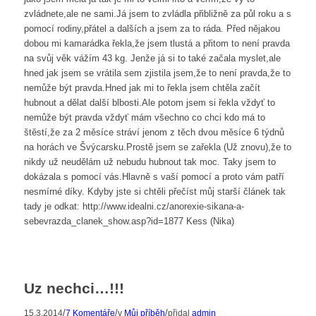
zvládnete,ale ne sami.Já jsem to zvládla přibližně za půl roku a s
pomocí rodiny,přátel a dalších a jsem za to ráda. Před nějakou
dobou mi kamarádka řekla,že jsem tlustá a přitom to není pravda
na svůj věk vážím 43 kg. Jenže já si to také začala myslet,ale
hned jak jsem se vrátila sem zjistila jsem,že to není pravda,že to
nemůže být pravda.Hned jak mi to řekla jsem chtěla začít
hubnout a dělat další blbosti.Ale potom jsem si řekla vždyť to
nemůže být pravda vždyť mám všechno co chci kdo má to
štěstí,že za 2 měsíce stráví jenom z těch dvou měsíce 6 týdnů
na horách ve Švýcarsku.Prostě jsem se zařekla (Už znovu),že to
nikdy už neudělám už nebudu hubnout tak moc. Taky jsem to
dokázala s pomocí vás.Hlavně s vaší pomocí a proto vám patří
nesmírné díky. Kdyby jste si chtěli přečíst můj starší článek tak
tady je odkat: http://www.idealni.cz/anorexie-sikana-a-
sebevrazda_clanek_show.asp?id=1877 Kess (Nika)
Uz nechci…!!!
/
/
/
15.3.2014
7 Komentáře
v
Můj příběh
přidal
admin