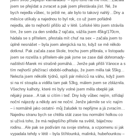
jsem se přejídat a zvracet a pak jsem přestávala jíst. Né, že
bych nejedla vůbec, to ještě ne, ale bylo to takový nahlý…Dny a
měsíce utíkaly a najednou to byl rok, co už jsem pořádně
nejedla, ale to nejhorší přišlo až v létě. Loňské léto jsem strávila
tím, že sem za den snědla 2 rajčata, vážila jsem 45kg/170cm,
hádala se s přítelem, přestala mít chuť na sex – začala jsem to
úplně nesnášet – byla jsem alergická na to, když se mě někdo
dotknul. Pak začala zase škole, trochu jsem přibrala, v listopadu
jsem se rozešla s přítelem-ale pak jsme se zase dali dohromady-
naštěstí-Marek mi strašně pomáhá… Jenže pak přišli Vánoce a s
tím nejhorší přežírací období-odhaduju, že jsem měla tak 55kg…
Nelezla jsem několik týdnů, spíš pár měsíců na váhu, když jsem
si na ní stoupla a viděla tam pak 53kg, málem jsem se zbláznila.
Všechny kalhoty, které mi byly volné jsem měla obeplé jak
nějaký prase…A tak si cítím i teď. Dny kdy vůbec nejím, střídají
noční nájezdy a někdy ani ne noční. Jenže jakmile se víc najím
– i normálně jako ostatní- můj žaludek to nepřijme a já zvracím…
Najednu stranu bych se chtěla stát zase tou normální holkou co
si užívá toho, že má nejlepšího přítele na světě, báječnou
rodinu…Ale pak se podívám na svoje stehna, a vzpomenu si jak
vypadala tehdy v létě – byla štíhlounká, malinká, hubeňounkou –