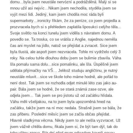
domu…byla jsem neustále nervózní a podrážděná. Malý si se
mnou užil asi nejvíc…Nikam jsem nechodila, styděla jsem se
vyjít mezi lidi. Jediný, kam jsem chodila moc ráda byli
supermarkety…ironicky říkám, že za peníze, co jsem projedla a
prozvracela bych si s přehledem zaplatila liposukci celýho těla…
Svoje světlo na konci tunelu jsem viděla s návratem domu. A
povedlo se. Ta troska, co se vrátila z Anglie, najednou neměla
čas ani myslet na jídlo, natož se přejídat a zvracet. Sice jsem
byla tlustá, ale aspoň jsem nezvracela. Tohle mi vydrželo celý 3
roky. Na celou tuhle dlouhou dobu jsem se bulimie zbavila. Váha
šla pomalu sama dolu…sice pomalinku, ale šla. Úspěšně jsem
udělala přijímačky na VŠ… Jelikož studuju angličtinu, je nutný
neustále mluvit…sice ve škole toho máme hodně, ale pořád to
není dost. Tak jsem se rozhodla odjet minulé léto zas jako au-
pair. Bála jsem se hodně, že se stará známá zase ozve, ale
odjela jsem… Tak jsem se pro jistotu už od začátku hlídala.
Váhu měli všelijakou, na to jsem byla upozorněná hned na
začátku, takže jsem na ní moc nedala. Strašně jsem se bála, že
zas přiberu. Poslední měsíc jsem se začla občas přejídat.
Hlavně sladkýma věcma. Nikdy jsem to ale nešla vyzvracet. Už
jsem vážně chtěla domu, řikala jsem si, že být tam dýl, tak do
toho vlítnu znova. Pár dní před mym odjezdem koupili novou