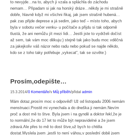
to nevyjde…na to, abych ji vzala a spláchla do záchodu
nemam… Připadam si jak na horský dráze…někdy je mi strašně
dobře, hlavně když mi všichni řikaj, jak jsem strašně hubená…
pak zas přijde deprese a já sedim, jako teď – místo toho, abych
byla v sobotu večer venku- u počítače a přijdu si tak odporně
tlustá, že ani nemůžu jít mezi lidi… Jestli jste to vydrželi dočíst
až sem, tak vám moc děkuju:) stejně tak jako budu moc vděčná
za jakejkoliv váš názor nebo radu nebo pokud se najde někdo,
kdo se z toho taky potřebuje „vykecat“, tak se ozvěte:)
Prosím,odepište…
/
/
/
15.3.2014
0 Komentáře
v
Můj příběh
přidal
admin
Mám dotaz,prosím moc o odpověď! Už od listopadu 2006 nemám
menstruaci.Prostě mi vynechala a do dneška ji nemám.Nevím
proč a dost mě to štve. Byla jsem i na gyndě a doktor řekl,že je
to normální,že do 17 let to může být nepravidelné a že jsem
zdravá.Ale přes to mě to dost štve,už bych to chtěla
dostat.Myslela jsem ,jestli to není váhou,v poslední době jsem