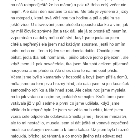
na náš rotoped(ještě že ho máme) a pak už třeba celý večer nic
nejím. Ale další den nastane to samé. Mé tělo je vysílené z jízdy
na rotopedu, která trvá většinou tka hodinu a půl a přejím se
ještě více. O stravování jsme přečetla spoustu článku a vím, jak
by měl člověk správně jíst a tak dál, ale já to prostě už neumím.
vzpomínám na doby mého dětství, když jsme jedla co jsem
chtěla nepřemýšlela jsem nad každým soustem, jestli ho smím
sníst nebo ne. Tento týden se mi docela dařilo. Chodila jsem
běhat, jedla tka nák normálně, i přišlo takové jedno přejezení, ale
když jsem již pak nevečeřela, tka jsem šla spát celkem příjemně
nasycená a ne předená. Ale dnes ráno to na mě opět přišlo.
Včera jsme byli s kamarády v hospodě a když jsem přišla domů,
měla jsme po tom pivu hrozný hlad, ale dala jsem si jen kousiček
samotného rohlíku a šla hned spát. Ale celou noc jsme myslela
na to jak vstanu a najím se, pořádně se najím. Kvůli tomu jsem
vstávala již v půl sedmé a první co jsme udělala, když jsme
přišla do kuchyně bylo že jsem se vrhla na buchtu, které jsem
včera celé odpolende odolávala.Snědla jsme jí hrozně množství,
ale to mi nestačilo, musela jsem si dát ještě ot vonavé zapečené
musli se sušeným ovocem a k tomu kakao. Už jsem byla hrozně
nafouklá, břicho jak těhotná a co mohlo jiného následovat než