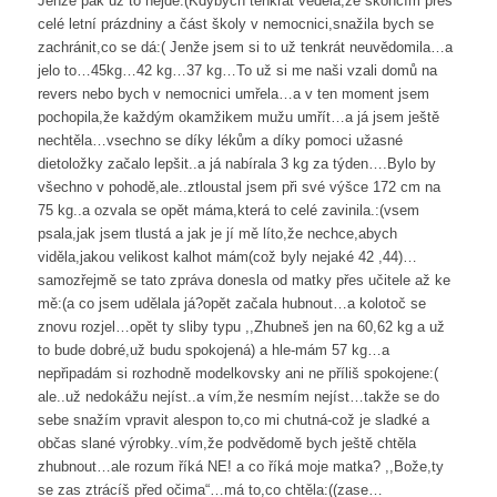
Jenže pak už to nejde:(Kdybych tenkrát vedela,že skončím přes
celé letní prázdniny a část školy v nemocnici,snažila bych se
zachránit,co se dá:( Jenže jsem si to už tenkrát neuvědomila…a
jelo to…45kg…42 kg…37 kg…To už si me naši vzali domů na
revers nebo bych v nemocnici umřela…a v ten moment jsem
pochopila,že každým okamžikem mužu umřít…a já jsem ještě
nechtěla…vsechno se díky lékům a díky pomoci užasné
dietoložky začalo lepšit..a já nabírala 3 kg za týden….Bylo by
všechno v pohodě,ale..ztloustal jsem při své výšce 172 cm na
75 kg..a ozvala se opět máma,která to celé zavinila.:(vsem
psala,jak jsem tlustá a jak je jí mě líto,že nechce,abych
viděla,jakou velikost kalhot mám(což byly nejaké 42 ,44)…
samozřejmě se tato zpráva donesla od matky přes učitele až ke
mě:(a co jsem udělala já?opět začala hubnout…a kolotoč se
znovu rozjel…opět ty sliby typu ,,Zhubneš jen na 60,62 kg a už
to bude dobré,už budu spokojená) a hle-mám 57 kg…a
nepřipadám si rozhodně modelkovsky ani ne příliš spokojene:(
ale..už nedokážu nejíst..a vím,že nesmím nejíst…takže se do
sebe snažím vpravit alespon to,co mi chutná-což je sladké a
občas slané výrobky..vím,že podvědomě bych ještě chtěla
zhubnout…ale rozum říká NE! a co říká moje matka? ,,Bože,ty
se zas ztrácíš před očima“…má to,co chtěla:((zase…