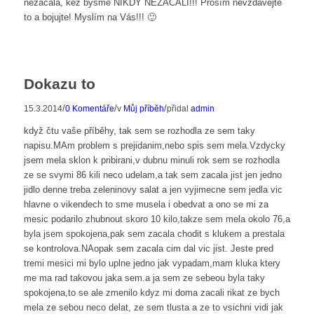
nezačala, kéž bysme NIKDY NEZAČALI!!! Prosím nevzdávejte
to a bojujte! Myslím na Vás!!! 🙂
Dokazu to
/
/
/
15.3.2014
0 Komentáře
v
Můj příběh
přidal
admin
když čtu vaše příběhy, tak sem se rozhodla ze sem taky
napisu.MAm problem s prejidanim,nebo spis sem mela.Vzdycky
jsem mela sklon k pribirani,v dubnu minuli rok sem se rozhodla
ze se svymi 86 kili neco udelam,a tak sem zacala jist jen jedno
jidlo denne treba zeleninovy salat a jen vyjimecne sem jedla vic
hlavne o vikendech to sme musela i obedvat a ono se mi za
mesic podarilo zhubnout skoro 10 kilo,takze sem mela okolo 76,a
byla jsem spokojena,pak sem zacala chodit s klukem a prestala
se kontrolova.NAopak sem zacala cim dal vic jist. Jeste pred
tremi mesici mi bylo uplne jedno jak vypadam,mam kluka ktery
me ma rad takovou jaka sem.a ja sem ze sebeou byla taky
spokojena,to se ale zmenilo kdyz mi doma zacali rikat ze bych
mela ze sebou neco delat, ze sem tlusta a ze to vsichni vidi jak