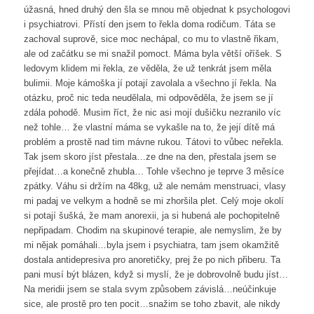
úžasná, hned druhý den šla se mnou mě objednat k psychologovi
i psychiatrovi. Přístí den jsem to řekla doma rodičum. Táta se
zachoval suprově, sice moc nechápal, co mu to vlastně řikam,
ale od začátku se mi snažil pomoct. Máma byla větší oříšek. S
ledovym klidem mi řekla, ze věděla, že už tenkrát jsem měla
bulimii. Moje kámoška jí potají zavolala a všechno jí řekla. Na
otázku, proč nic teda neudělala, mi odpověděla, že jsem se jí
zdála pohodě. Musim říct, že nic asi mojí dušičku nezranilo víc
než tohle… že vlastní máma se vykašle na to, že její dítě má
problém a prostě nad tim mávne rukou. Tátovi to vůbec neřekla.
Tak jsem skoro jíst přestala…ze dne na den, přestala jsem se
přejídat…a konečně zhubla… Tohle všechno je teprve 3 měsíce
zpátky. Váhu si držím na 48kg, už ale nemám menstruaci, vlasy
mi padaj ve velkym a hodně se mi zhoršila plet. Celý moje okolí
si potají šušká, že mam anorexii, ja si hubená ale pochopitelně
nepřipadam. Chodim na skupinové terapie, ale nemyslim, že by
mi nějak pomáhali…byla jsem i psychiatra, tam jsem okamžitě
dostala antidepresiva pro anoretičky, prej že po nich přiberu. Ta
pani musí být blázen, když si myslí, že je dobrovolně budu jíst…
Na meridii jsem se stala svym způsobem závislá…neúčinkuje
sice, ale prostě pro ten pocit…snažim se toho zbavit, ale nikdy