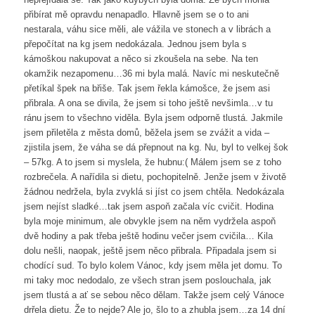
přibírat mě opravdu nenapadlo. Hlavně jsem se o to ani
nestarala, váhu sice měli, ale vážila ve stonech a v librách a
přepočítat na kg jsem nedokázala. Jednou jsem byla s
kámoškou nakupovat a něco si zkoušela na sebe. Na ten
okamžik nezapomenu…36 mi byla malá. Navíc mi neskutečně
přetíkal špek na břiše. Tak jsem řekla kámošce, že jsem asi
přibrala. A ona se divila, že jsem si toho ještě nevšimla…v tu
ránu jsem to všechno viděla. Byla jsem odporně tlustá. Jakmile
jsem přiletěla z města domů, běžela jsem se zvážit a vida –
zjistila jsem, že váha se dá přepnout na kg. Nu, byl to velkej šok
– 57kg. A to jsem si myslela, že hubnu:( Málem jsem se z toho
rozbrečela. A nařídila si dietu, pochopitelně. Jenže jsem v životě
žádnou nedržela, byla zvyklá si jíst co jsem chtěla. Nedokázala
jsem nejíst sladké…tak jsem aspoň začala víc cvičit. Hodina
byla moje minimum, ale obvykle jsem na něm vydržela aspoň
dvě hodiny a pak třeba ještě hodinu večer jsem cvičila… Kila
dolu nešli, naopak, ještě jsem něco přibrala. Připadala jsem si
chodící sud. To bylo kolem Vánoc, kdy jsem měla jet domu. To
mi taky moc nedodalo, ze všech stran jsem poslouchala, jak
jsem tlustá a ať se sebou něco dělam. Takže jsem celý Vánoce
drřela dietu. Že to nejde? Ale jo, šlo to a zhubla jsem…za 14 dní