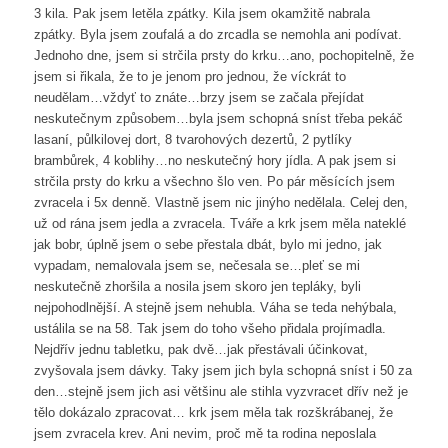
3 kila. Pak jsem letěla zpátky. Kila jsem okamžitě nabrala
zpátky. Byla jsem zoufalá a do zrcadla se nemohla ani podívat.
Jednoho dne, jsem si strčila prsty do krku…ano, pochopitelně, že
jsem si řikala, že to je jenom pro jednou, že víckrát to
neudělam…vždyť to znáte…brzy jsem se začala přejídat
neskutečnym způsobem…byla jsem schopná sníst třeba pekáč
lasaní, půlkilovej dort, 8 tvarohových dezertů, 2 pytlíky
brambůrek, 4 koblihy…no neskutečný hory jídla. A pak jsem si
strčila prsty do krku a všechno šlo ven. Po pár měsících jsem
zvracela i 5x denně. Vlastně jsem nic jinýho nedělala. Celej den,
už od rána jsem jedla a zvracela. Tváře a krk jsem měla nateklé
jak bobr, úplně jsem o sebe přestala dbát, bylo mi jedno, jak
vypadam, nemalovala jsem se, nečesala se…pleť se mi
neskutečně zhoršila a nosila jsem skoro jen tepláky, byli
nejpohodlnější. A stejně jsem nehubla. Váha se teda nehýbala,
ustálila se na 58. Tak jsem do toho všeho přidala projímadla.
Nejdřív jednu tabletku, pak dvě…jak přestávali účinkovat,
zvyšovala jsem dávky. Taky jsem jich byla schopná sníst i 50 za
den…stejně jsem jich asi většinu ale stihla vyzvracet dřív než je
tělo dokázalo zpracovat… krk jsem měla tak rozškrábanej, že
jsem zvracela krev. Ani nevim, proč mě ta rodina neposlala