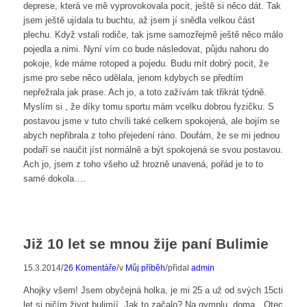
deprese, která ve mě vyprovokovala pocit, ještě si něco dát. Tak
jsem ještě ujídala tu buchtu, až jsem jí snědla velkou část
plechu. Když vstali rodiče, tak jsme samozřejmě ještě něco málo
pojedla a nimi. Nyní vím co bude následovat, půjdu nahoru do
pokoje, kde máme rotoped a pojedu. Budu mít dobrý pocit, že
jsme pro sebe něco udělala, jenom kdybych se předtím
nepřežrala jak prase. Ach jo, a toto zažívám tak třikrát týdně.
Myslím si , že díky tomu sportu mám vcelku dobrou fyzičku. S
postavou jsme v tuto chvíli také celkem spokojená, ale bojím se
abych nepřibrala z toho přejedení ráno. Doufám, že se mi jednou
podaří se naučit jíst normálně a být spokojená se svou postavou.
Ach jo, jsem z toho všeho už hrozně unavená, pořád je to to
samé dokola….
Již 10 let se mnou žije paní Bulimie
/
/
/
15.3.2014
26 Komentáře
v
Můj příběh
přidal
admin
Ahojky všem! Jsem obyčejná holka, je mi 25 a už od svých 15cti
let si ničím život bulimíí. Jak to začalo? Na gymplu, doma…Otec