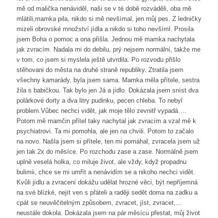
mě od malička nenáviděl, naši se v té době rozváděli, oba mě
mlátili,mamka pila, nikdo si mě nevšímal, jen můj pes. Z ledničky
mizeli obrovské množství jídla a nikdo si toho nevšíml. Prosila
jsem Boha o pomoc a ona přišla. Jednou mě mamka nachytala
jak zvracím. Nadala mi do debilu, prý nejsem normální, takže me
v tom, co jsem si myslela ještě utvrdila. Po rozvodu přišlo
stěhovani do města na druhé straně republiky. Ztratila jsem
všechny kamarády, byla jsem sama. Mamka měla přítele, sestra
žila s babičkou. Tak bylo jen Já a jídlo. Dokázala jsem sníst dva
polárkové dorty a dva litry pudinku, pecen chleba. To nebyl
problem.Vůbec nechci vidět, jak moje tělo zevnitř vypadá….
Potom mě mamčin přítel taky nachytal jak zvracím a vzal mě k
psychiatrovi. Ta mi pomohla, ale jen na chvili. Potom to začalo
na novo. Našla jsem si přítele, ten mi pomáhal, zvracela jsem už
jen tak 2x do měsíce. Po rozchodu zase a zase. Normálně jsem
uplně veselá holka, co miluje život, ale vždy, když propadnu
bulimii, chce se mi umřít a nenávidím se a nikoho nechci vidět.
Kvůli jídlu a zvracení dokážu udělat hrozné věci, být nepříjemná
na své blízké, nejít ven s přáteli a raději sedět doma na zadku a
cpát se neuvěčitelným způsobem, zvracet, jíst, zvracet,…
neustále dokola. Dokázala jsem na pár měsícu přestat, můj život