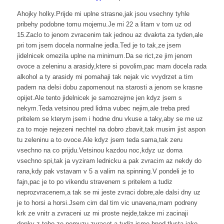
Ahojky holky.Prijde mi uplne strasne,jak jsou vsechny tyhle
pribehy podobne tomu mojemu.Je mi 22 a litam v tom uz od
15.Zaclo to jenom zvracenim tak jednou az dvakrta za tyden,ale
pri tom jsem docela normalne jedla.Ted je to tak,ze jsem
jidelnicek omezila uplne na minimum.Da se rict,ze jim jenom
ovoce a zeleninu a arasidy,ktere si povolim,pac mam docela rada
alkohol a ty arasidy mi pomahaji tak nejak vic vvydrzet a tim
padem na delsi dobu zapomenout na starosti a jenom se krasne
opijet.Ale tento jidelnicek je samozrejme jen kdyz jsem s
nekym.Teda vetsinou pred lidma vubec nejim,ale treba pred
pritelem se kterym jsem i hodne dnu vkuse a taky,aby se me uz
za to moje nejezeni nechtel na dobro zbavit,tak musim jist aspon
tu zeleninu a to ovoce.Ale kdyz jsem teda sama,tak zeru
vsechno na co prijdu.Vetsinou kazdou noc,kdyz uz doma
vsechno spi,tak ja vyziram lednicku a pak zvracim az nekdy do
rana,kdy pak vstavam v 5 a valim na spinning.V pondeli je to
fajn,pac je to po vikendu stravenem s pritelem a tudiz
neprozvracenem,a tak se mi jeste zvraci dobre,ale dalsi dny uz
je to horsi a horsi.Jsem cim dal tim vic unavena,mam podreny
krk ze vnitr a zvraceni uz mi proste nejde,takze mi zacinaji
depky z toho,ze nemuzu zvracet a tudiz jsme hned tlusta jako