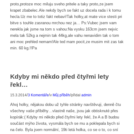
proto,protoze moc miluju sveho pritele a taky proto,ze jsem
krapet zbabelec.Ale nekdy bych se fakt uz docela rada i k tomu
hecla.Uz me to totiz fakt nebavi!Tak holky,at mate vice stesti pri
bitve s touhle zasranou mrchou nez ja… Ps:Vubec jsem vam
nerekla jak jsme na tom s vahou:Na vysku 163cm jsem nejvic
mela tak 52kg a nejmin tak 44kg,ale vahu nenavidim tak o tom
ani moc prehled nemam!Ale ted mam pocit,ze musim mit zas tak
min. 60 kg.!!Pa
Kdyby mi někdo před čtyřmi lety
řekl…
/
/
/
15.3.2014
3 Komentáře
v
Můj příběh
přidal
admin
Ahoj holky, nějakou dobu už tyhle stránky navštěvuji, denně čtu
všechny vaše příběhy…vlastně naše, jsou jak obtisknuté přes
kopírák:( Kdyby mi někdo před čtyřmi lety řekl, že A a B budou
součást mýho života, vysmála bych se mu a poklepala bych si
na čelo. Byla jsem normální, 19ti letá holka, co se o to, co sní