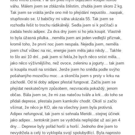
váhu. Málem jsem se zbláznila štěstim, zhubla jsem skoro 2 kg.
Tak jsem se vrátila jenže ono mě to přejídání nepustilo…naopak,
stupňovalo se. U babičky mi váha ukázala 55. Tak jsem se
rozhodla řešit to trochu rádikálněji. Sedla jsem si k počítači a
zadala heslo adipex. Za dva dny jsem si ho jela koupit. Vlastně
to byla úžasná pilulka…neměla jsem ani jeden vedlejší příznak,
kromě toho, že první noc jsem nespala. Nejedla jsem, neměla
jsem chuť vůbec na nic, energie jsem měla jako nikdy… Takhle
to šlo asi 10 dní…pak jsem si řekla,že bych něco sníst měla…
jako něco výživnějšího, než ovoce, zeleninu a jogurty… tak jsem
si koupila musli na snídani. Jenže jsem ho snědla podle svýho
pošahanýho mozečku moc…a skončila jsem s prsty v krku na
záchodě. Od té doby adipex přestal fungovat. Začla jsem se
přejídat neskutečnym způsobem, nezvracela pokaždý, jenom
občas. Bála jsem se, že mi zas natečou tváře a krk…do toho se
přidali deprese, přestala jsem kamkoliv chodit. Okolí si začlo
všímat, že něco je KO, ale na všechny jsem byla protivná.
Adipex nefungoval, tak jsem si sehnala Meridii…stejnej účinek
jako adipex…tentokrát jsem se vydržela nepřejídat už asi jen 4
dny… Deprese byly pořád horší a horší. Jednoho dne jsem to
nevydržela a celý to vyklopila svojí spolubydlící. Byla naprosto