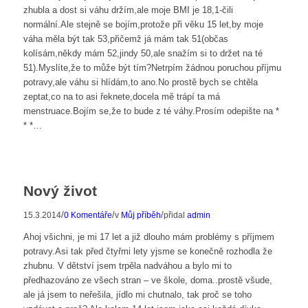
zhubla a dost si váhu držím,ale moje BMI je 18,1-čili
normální.Ale stejně se bojím,protože při věku 15 let,by moje
váha měla být tak 53,přičemž já mám tak 51(občas
kolísám,někdy mám 52,jindy 50,ale snažím si to držet na té
51).Myslíte,že to může být tím?Netrpím žádnou poruchou příjmu
potravy,ale váhu si hlídám,to ano.No prostě bych se chtěla
zeptat,co na to asi řeknete,docela mě trápí ta má
menstruace.Bojím se,že to bude z té váhy.Prosím odepište na *
* *…
Nový život
/
/
/
15.3.2014
0 Komentáře
v
Můj příběh
přidal
admin
Ahoj všichni, je mi 17 let a již dlouho mám problémy s příjmem
potravy.Asi tak před čtyřmi lety yjsme se konečně rozhodla že
zhubnu. V dětství jsem trpěla nadváhou a bylo mi to
předhazováno ze všech stran – ve škole, doma..prostě všude,
ale já jsem to neřešila, jídlo mi chutnalo, tak proč se toho