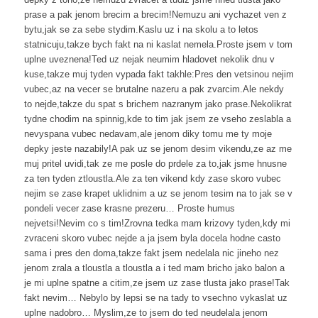
prase a pak jenom brecim a brecim!Nemuzu ani vychazet ven z
bytu,jak se za sebe stydim.Kaslu uz i na skolu a to letos
statnicuju,takze bych fakt na ni kaslat nemela.Proste jsem v tom
uplne uveznena!Ted uz nejak neumim hladovet nekolik dnu v
kuse,takze muj tyden vypada fakt takhle:Pres den vetsinou nejim
vubec,az na vecer se brutalne nazeru a pak zvarcim.Ale nekdy
to nejde,takze du spat s brichem nazranym jako prase.Nekolikrat
tydne chodim na spinnig,kde to tim jak jsem ze vseho zeslabla a
nevyspana vubec nedavam,ale jenom diky tomu me ty moje
depky jeste nazabily!A pak uz se jenom desim vikendu,ze az me
muj pritel uvidi,tak ze me posle do prdele za to,jak jsme hnusne
za ten tyden ztloustla.Ale za ten vikend kdy zase skoro vubec
nejim se zase krapet uklidnim a uz se jenom tesim na to jak se v
pondeli vecer zase krasne prezeru… Proste humus
nejvetsi!Nevim co s tim!Zrovna tedka mam krizovy tyden,kdy mi
zvraceni skoro vubec nejde a ja jsem byla docela hodne casto
sama i pres den doma,takze fakt jsem nedelala nic jineho nez
jenom zrala a tloustla a tloustla a i ted mam bricho jako balon a
je mi uplne spatne a citim,ze jsem uz zase tlusta jako prase!Tak
fakt nevim… Nebylo by lepsi se na tady to vsechno vykaslat uz
uplne nadobro… Myslim,ze to jsem do ted neudelala jenom