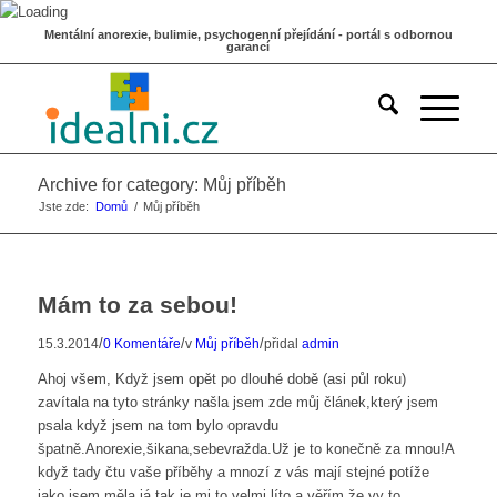
Mentální anorexie, bulimie, psychogenní přejídání - portál s odbornou
garancí
Archive for category: Můj příběh
Jste zde:
Domů
/
Můj příběh
Mám to za sebou!
/
/
/
15.3.2014
0 Komentáře
v
Můj příběh
přidal
admin
Ahoj všem, Když jsem opět po dlouhé době (asi půl roku)
zavítala na tyto stránky našla jsem zde můj článek,který jsem
psala když jsem na tom bylo opravdu
špatně.Anorexie,šikana,sebevražda.Už je to konečně za mnou!A
když tady čtu vaše příběhy a mnozí z vás mají stejné potíže
jako jsem měla já tak je mi to velmi líto a věřím,že vy to