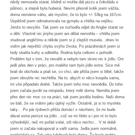
nikdy nemusela starat, klidně si mohla dát pizzu a čokoládu o
půlnoci, a stejně byla hubená. Nevím přesně kolik jsem vážila,
doma nemáme váhu, ale myslím, že to bylo +/- 53kg na 167cm.
Úspěšně jsem odmaturovala na gymplu a chtěla na vejšku.
Jenže to nevyšlo. Tak jsem se rozhodla odjet do Anglie starat se
o děti. Vlastně nic jinýho jsem ani dělat nemohla – chtěla jsem
studovat angličtinu a někde jsem si jí zlepšit musela…dnes to
vidím jak největší chybu svýho života. Po prázdninách jsem si
tedy sbalila kufry a odletěla. Rodina byla celkem v pohodě.
Problém byl v tom, že nevařili a nebylo tam skoro nic k jídlu. Oni
jedli přes den v práci, pro malého tam bylo jídlo extra. Sice mě
brali do obchodu a ptali se, co chci, ale přišla jsem si blbě, takže
jsem obvykle nic nechtěla. Na to, abych si něco koupila sama,
mi vše připadalo drahé. Takže jsem toho moc nesnědla. Do toho
jsem začala jezdit na rotopedu, který měli doma. Neměla jsem
přes den nic moc co na práci, tak jsem jezdila hodinu. Naši doma
se báli, že se vrátim jako úplný vyžle. Ostatně, já si to myslela
taky… Po pár týdnech přišla domácí s návrhem, že mi bude
dávat extra peníze na jídlo…což se mi líbilo a i pro ní to bylo
výhodnější, než mi pořád volat, stli něco nechci… V té době
jsem si začala nakupovat a vařit sama. Jedla jsem normálně,
nepřejídala se. Tak jako kdybych byla doma. Že bych mohla