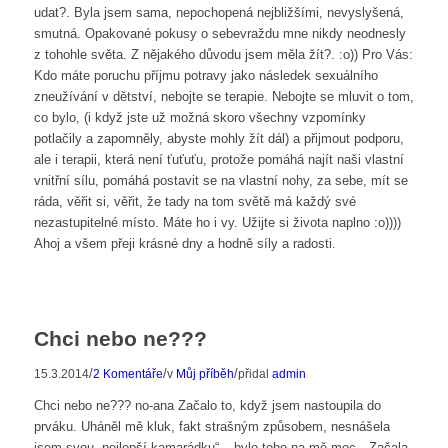
udat?. Byla jsem sama, nepochopená nejbližšími, nevyslyšená,
smutná. Opakované pokusy o sebevraždu mne nikdy neodnesly
z tohohle světa. Z nějakého důvodu jsem měla žít?. :o)) Pro Vás:
Kdo máte poruchu příjmu potravy jako následek sexuálního
zneužívání v dětství, nebojte se terapie. Nebojte se mluvit o tom,
co bylo, (i když jste už možná skoro všechny vzpomínky
potlačily a zapomněly, abyste mohly žít dál) a přijmout podporu,
ale i terapii, která není ťuťuťu, protože pomáhá najít naši vlastní
vnitřní sílu, pomáhá postavit se na vlastní nohy, za sebe, mít se
ráda, věřit si, věřit, že tady na tom světě má každý své
nezastupitelné místo. Máte ho i vy. Užijte si života naplno :o))))
Ahoj a všem přeji krásné dny a hodně síly a radosti.
Chci nebo ne???
/
/
/
15.3.2014
2 Komentáře
v
Můj příběh
přidal
admin
Chci nebo ne??? no-ana Začalo to, když jsem nastoupila do
prváku. Uháněl mě kluk, fakt strašným způsobem, nesnášela
jsem svou „nejlepší kamarádku“ – bylo toho na mě moc…Začala