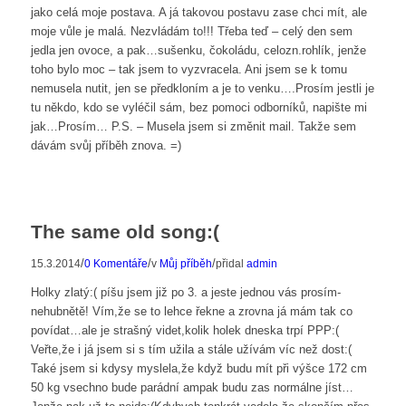
jako celá moje postava. A já takovou postavu zase chci mít, ale
moje vůle je malá. Nezvládám to!!! Třeba teď – celý den sem
jedla jen ovoce, a pak…sušenku, čokoládu, celozn.rohlík, jenže
toho bylo moc – tak jsem to vyzvracela. Ani jsem se k tomu
nemusela nutit, jen se předkloním a je to venku….Prosím jestli je
tu někdo, kdo se vyléčil sám, bez pomoci odborníků, napište mi
jak…Prosím… P.S. – Musela jsem si změnit mail. Takže sem
dávám svůj příběh znova. =)
The same old song:(
/
/
/
15.3.2014
0 Komentáře
v
Můj příběh
přidal
admin
Holky zlatý:( píšu jsem již po 3. a jeste jednou vás prosím-
nehubnětě! Vím,že se to lehce řekne a zrovna já mám tak co
povídat…ale je strašný videt,kolik holek dneska trpí PPP:(
Veřte,že i já jsem si s tím užila a stále užívám víc než dost:(
Také jsem si kdysy myslela,že když budu mít při výšce 172 cm
50 kg vsechno bude parádní ampak budu zas normálne jíst…