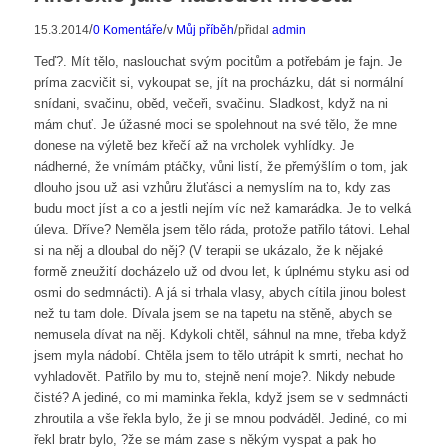
/
/
/
15.3.2014
0 Komentáře
v
Můj příběh
přidal
admin
Teď?. Mít tělo, naslouchat svým pocitům a potřebám je fajn. Je
príma zacvičit si, vykoupat se, jít na procházku, dát si normální
snídani, svačinu, oběd, večeři, svačinu. Sladkost, když na ni
mám chuť. Je úžasné moci se spolehnout na své tělo, že mne
donese na výletě bez křečí až na vrcholek vyhlídky. Je
nádherné, že vnímám ptáčky, vůni listí, že přemýšlím o tom, jak
dlouho jsou už asi vzhůru žluťásci a nemyslím na to, kdy zas
budu moct jíst a co a jestli nejím víc než kamarádka. Je to velká
úleva. Dříve? Neměla jsem tělo ráda, protože patřilo tátovi. Lehal
si na něj a dloubal do něj? (V terapii se ukázalo, že k nějaké
formě zneužití docházelo už od dvou let, k úplnému styku asi od
osmi do sedmnácti). A já si trhala vlasy, abych cítila jinou bolest
než tu tam dole. Dívala jsem se na tapetu na stěně, abych se
nemusela dívat na něj. Kdykoli chtěl, sáhnul na mne, třeba když
jsem myla nádobí. Chtěla jsem to tělo utrápit k smrti, nechat ho
vyhladovět. Patřilo by mu to, stejně není moje?. Nikdy nebude
čisté? A jediné, co mi maminka řekla, když jsem se v sedmnácti
zhroutila a vše řekla bylo, že ji se mnou podváděl. Jediné, co mi
řekl bratr bylo, ?že se mám zase s někým vyspat a pak ho