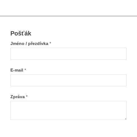
Pošťák
Jméno / přezdívka
*
E-mail
*
Zpráva
*