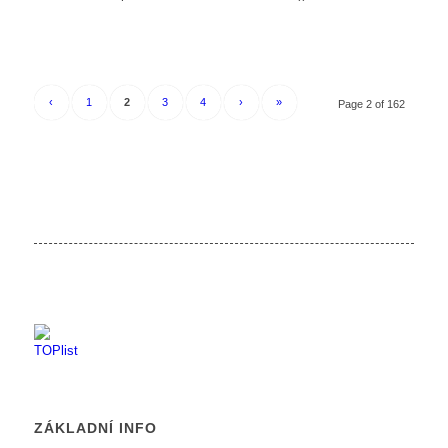
‹
1
2
3
4
›
»
Page 2 of 162
ZÁKLADNÍ INFO