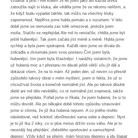
vzdávat a proč? Ale kolem 14 let jsem jako asi každá dívka
zatoužila najít si kluka, ale věděla jsme že se nikomu nelíbím, a
že když budu vypadat takhle, tak můžu na všechny kluky
zapomenout. Nejdříve jsme hubla pomalu a s rozumem. V této
době jsme se nemusela zas tolik omezovat, protože jsem
rostla..Stačilo se nepřejídat.Ale mě to nestačilo, chtěla jsme být
ještě hubenějsí. Tak jsem začala jíst méně a méně. Hubla jsme
rychleji a byla jsem spokojená. Každě ráno jsme se dívala do
zrdcadla a zkoumala jsem svou postavu.Čím jsem byla
hubenějsí, tím jsem byla šťastnějsí. I narážky ostatních, že jsme
už hubená moc a t přestanu mi dávali ještě větší sílu jít dál a
dokázat všem, že na to mám. Až jeden den, už nevim co přesně
způsobilo takový obrat v mém myšlení, jsem si řekla, že už si
chciužívat života a konečně normálně jíst. Ale po takové dlouhé
dietě ani mě tělo nevědělo, co ot normálně jíst znamená, takže
jsme se přejídala. Pořád jsme si říkala, že jsem hubená, že si to
můžu dovolit. Ale po někajké době tohoto způsobu stravování
jsme si všimla, že již tka hubená nejsem. A co jiněho mohlo
následovat, než kolotoč obvi0nování sama sebe a depresí. Nyní
je to již tka 2 roky, co si plus minus držím svou váhu. Ale je to
neustálý boj přejídání, zběsilého sportování a samozřejmě
depresí. Vždy když se přejím, mám hroznou depresy a jdu šlapat