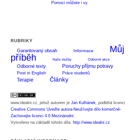
Pomoci můžete i vy.
RUBRIKY
Můj
Garantovaný obsah
Informace
příběh
Naše služby
Odborné akce
Poruchy příjmu potravy
Odborné texty
Post in English
Práce studentů
Články
Terapie
www.idealni.cz
, jehož autorem je
Jan Kulhánek
, podléhá licenci
Creative Commons Uveďte autora-Neužívejte dílo komerčně-
Zachovejte licenci 4.0 Mezinárodní
.
Vytvořeno na základě tohoto díla:
http://www.idealni.cz