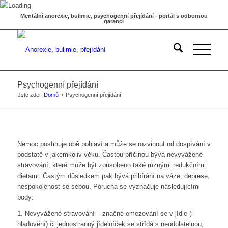
Mentální anorexie, bulimie, psychogenní přejídání - portál s odbornou
garancí
Psychogenní přejídání
Jste zde:
Domů
/
Psychogenní přejídání
Nemoc postihuje obě pohlaví a může se rozvinout od dospívání v
podstatě v jakémkoliv věku. Častou příčinou bývá nevyvážené
stravování, které může být způsobeno také různými redukčními
dietami. Častým důsledkem pak bývá přibírání na váze, deprese,
nespokojenost se sebou. Porucha se vyznačuje následujícími
body:
1. Nevyvážené stravování – značné omezování se v jídle (i
hladovění) či jednostranný jídelníček se střídá s neodolatelnou,