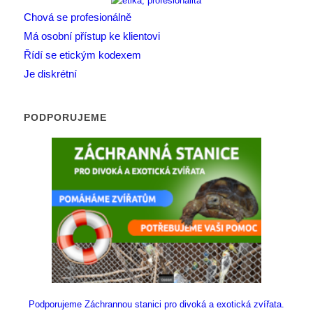
Chová se profesionálně
Má osobní přístup ke klientovi
Řídí se etickým kodexem
Je diskrétní
PODPORUJEME
Podporujeme Záchrannou stanici pro divoká a exotická zvířata.