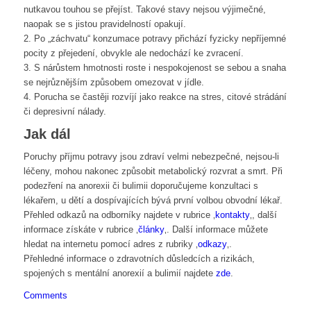
nutkavou touhou se přejíst. Takové stavy nejsou výjimečné,
naopak se s jistou pravidelností opakují.
2. Po „záchvatu“ konzumace potravy přichází fyzicky nepříjemné
pocity z přejedení, obvykle ale nedochází ke zvracení.
3. S nárůstem hmotnosti roste i nespokojenost se sebou a snaha
se nejrůznějším způsobem omezovat v jídle.
4. Porucha se častěji rozvíjí jako reakce na stres, citové strádání
či depresivní nálady.
Jak dál
Poruchy příjmu potravy jsou zdraví velmi nebezpečné, nejsou-li
léčeny, mohou nakonec způsobit metabolický rozvrat a smrt. Při
podezření na anorexii či bulimii doporučujeme konzultaci s
lékařem, u dětí a dospívajících bývá první volbou obvodní lékař.
Přehled odkazů na odborníky najdete v rubrice ‚
kontakty
‚, další
informace získáte v rubrice ‚
články
‚. Další informace můžete
hledat na internetu pomocí adres z rubriky ‚
odkazy
‚.
Přehledné informace o zdravotních důsledcích a rizikách,
spojených s mentální anorexií a bulimií najdete
zde
.
Comments