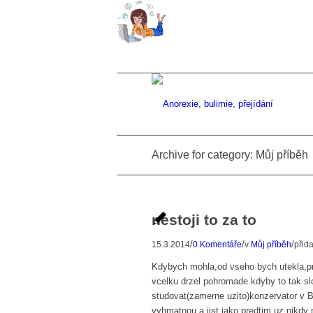
Archive for category: Můj příběh
nestoji to za to
/
/
/
15.3.2014
0 Komentáře
v
Můj příběh
přid
Kdybych mohla,od vseho bych utekla,prot
vcelku drzel pohromade.kdyby to tak slo
studovat(zamerne uzito)konzervator v B
vyhmatnou a jist jako predtim uz nikdy