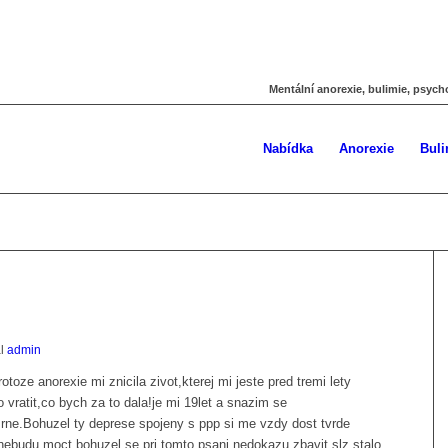
Mentální anorexie, bulimie, psych
Nabídka
Anorexie
Buli
al
admin
oze anorexie mi znicila zivot,kterej mi jeste pred tremi lety
 vratit,co bych za to dala!je mi 19let a snazim se
rne.Bohuzel ty deprese spojeny s ppp si me vzdy dost tvrde
 nebudu moct,bohuzel se pri tomto psani nedokazu zbavit slz,stalo