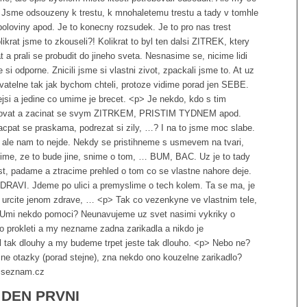
 Jsme odsouzeny k trestu, k mnohaletemu trestu a tady v tomhle
 poloviny apod. Je to konecny rozsudek. Je to pro nas trest
likrat jsme to zkouseli?! Kolikrat to byl ten dalsi ZITREK, ktery
at a prali se probudit do jineho sveta. Nesnasime se, nicime lidi
i odporne. Znicili jsme si vlastni zivot, zpackali jsme to. At uz
zovatelne tak jak bychom chteli, protoze vidime porad jen SEBE.
si a jedine co umime je brecet. <p> Je nekdo, kdo s tim
ojovat a zacinat se svym ZITRKEM, PRISTIM TYDNEM apod.
cpat se praskama, podrezat si zily, …? I na to jsme moc slabe.
i, ale nam to nejde. Nekdy se pristihneme s usmevem na tvari,
nime, ze to bude jine, snime o tom, … BUM, BAC. Uz je to tady
t, padame a ztracime prehled o tom co se vlastne nahore deje.
ti ZDRAVI. Jdeme po ulici a premyslime o tech kolem. Ta se ma, je
 ji urcite jenom zdrave, … <p> Tak co vezenkyne ve vlastnim tele,
 Umi nekdo pomoci? Neunavujeme uz svet nasimi vykriky o
o prokleti a my nezname zadna zarikadla a nikdo je
l tak dlouhy a my budeme trpet jeste tak dlouho. <p> Nebo ne?
e otazky (porad stejne), zna nekdo ono kouzelne zarikadlo?
@seznam.cz
 DEN PRVNI