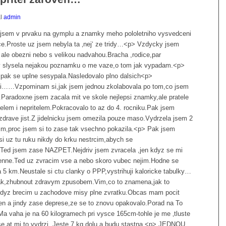
al
admin
 jsem v prvaku na gymplu a znamky meho pololetniho vysvedceni
ce.Proste uz jsem nebyla ta ‚nej‘ ze tridy…<p> Vzdycky jsem
 ale obezni nebo s velikou nadvahou.Bracha ,rodice,par
y slysela nejakou poznamku o me vaze,o tom jak vypadam.<p>
 pak se uplne sesypala.Nasledovalo plno dalsich<p>
ceni……Vzpominam si,jak jsem jednou zkolabovala po tom,co jsem
m.Paradoxne jsem zacala mit ve skole nejlepsi znamky,ale pratele
telem i nepritelem.Pokracovalo to az do 4. rocniku.Pak jsem
zdrave jist.Z jidelnicku jsem omezila pouze maso.Vydrzela jsem 2
im,proc jsem si to zase tak vsechno pokazila.<p> Pak jsem
 si uz tu ruku nikdy do krku nestrcim,abych se
 Ted jsem zase NAZPET.Nejdriv jsem zvracela ,jen kdyz se mi
 denne.Ted uz zvracim vse a nebo skoro vubec nejim.Hodne se
5 km.Neustale si ctu clanky o PPP,vystrihuji kaloricke tabulky…
jinak,zhubnout zdravym zpusobem.Vim,co to znamena,jak to
a,kdyz brecim u zachodove misy plne zvratku.Obcas mam pocit
en a jindy zase deprese,ze se to znovu opakovalo.Porad na To
Ma vaha je na 60 kilogramech pri vysce 165cm-tohle je me ‚tluste
e,at mi to vydrzi .Jeste 7 kg dolu a budu stastna.<p> JEDNOU