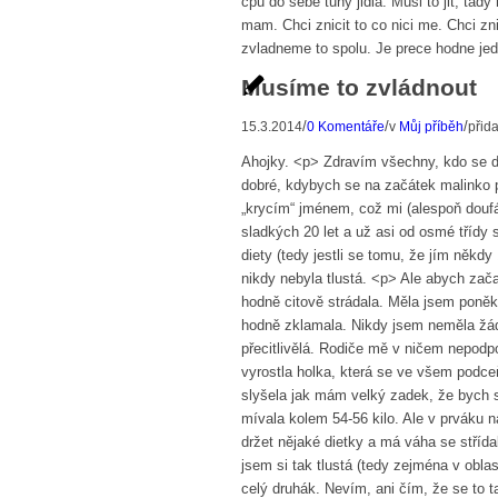
cpu do sebe tuny jidla. Musi to jit, tady
mam. Chci znicit to co nici me. Chci zni
zvladneme to spolu. Je prece hodne jedno
Musíme to zvládnout
/
/
/
15.3.2014
0 Komentáře
v
Můj příběh
přid
Ahojky. <p> Zdravím všechny, kdo se dí
dobré, kdybych se na začátek malinko p
„krycím“ jménem, což mi (alespoň doufá
sladkých 20 let a už asi od osmé třídy s
diety (tedy jestli se tomu, že jím někdy
nikdy nebyla tlustá. <p> Ale abych za
hodně citově strádala. Měla jsem poněk
hodně zklamala. Nikdy jsem neměla žád
přecitlivělá. Rodiče mě v ničem nepodp
vyrostla holka, která se ve všem podc
slyšela jak mám velký zadek, že bych 
mívala kolem 54-56 kilo. Ale v prváku na
držet nějaké dietky a má váha se střída
jsem si tak tlustá (tedy zejména v obla
celý druhák. Nevím, ani čím, že se to t