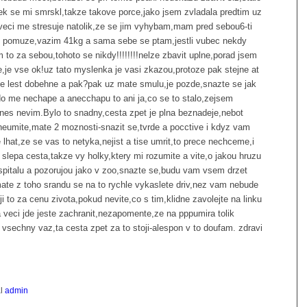
ek se mi smrskl,takze takove porce,jako jsem zvladala predtim uz
eci me stresuje natolik,ze se jim vyhybam,mam pred sebou6-ti
,ze pomuze,vazim 41kg a sama sebe se ptam,jestli vubec nekdy
 to za sebou,tohoto se nikdy!!!!!!!!nelze zbavit uplne,porad jsem
le,je vse ok!uz tato myslenka je vasi zkazou,protoze pak stejne at
le lest dobehne a pak?pak uz mate smulu,je pozde,snazte se jak
o me nechape a anecchapu to ani ja,co se to stalo,zejsem
nes nevim.Bylo to snadny,cesta zpet je plna beznadeje,nebot
 neumite,mate 2 moznosti-snazit se,tvrde a pocctive i kdyz vam
 lhat,ze se vas to netyka,nejist a tise umrit,to prece nechceme,i
slepa cesta,takze vy holky,ktery mi rozumite a vite,o jakou hruzu
spitalu a pozorujou jako v zoo,snazte se,budu vam vsem drzet
a mate z toho srandu se na to rychle vykaslete driv,nez vam nebude
ji to za cenu zivota,pokud nevite,co s tim,klidne zavolejte na linku
 veci jde jeste zachranit,nezapomente,ze na pppumira tolik
e vsechny vaz,ta cesta zpet za to stoji-alespon v to doufam. zdravi
al
admin