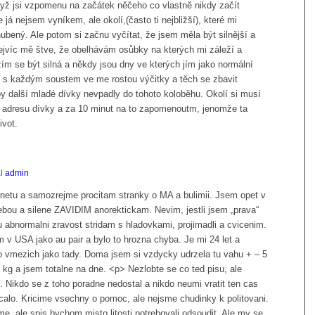
Když jsi vzpomenu na začátek něčeho co vlastně nikdy začít
já nejsem vyníkem, ale okolí,(často ti nejbližší), které mi
bený. Ale potom si začnu vyčítat, že jsem měla být silnější a
ejvíc mě štve, že obelhávám osůbky na kterých mi záleží a
ím se být silná a někdy jsou dny ve kterých jím jako normální
že s každým soustem ve me rostou výčitky a těch se zbavit
by další mladé dívky nevpadly do tohoto koloběhu. Okolí si musí
 adresu dívky a za 10 minut na to zapomenoutm, jenomže ta
ivot.
al
admin
ernetu a samozrejme procitam stranky o MA a bulimii. Jsem opet v
ebou a silene ZAVIDIM anorektickam. Nevim, jestli jsem „prava“
 abnormalni zravost stridam s hladovkami, projimadli a cvicenim.
 v USA jako au pair a bylo to hrozna chyba. Je mi 24 let a
ylo vmezich jako tady. Doma jsem si vzdycky udrzela tu vahu + – 5
 kg a jsem totalne na dne. <p> Nezlobte se co ted pisu, ale
 Nikdo se z toho poradne nedostal a nikdo neumi vratit ten cas
acalo. Kricime vsechny o pomoc, ale nejsme chudinky k politovani.
me, ale spis bychom misto litosti potrebovali odsoudit. Ale my se