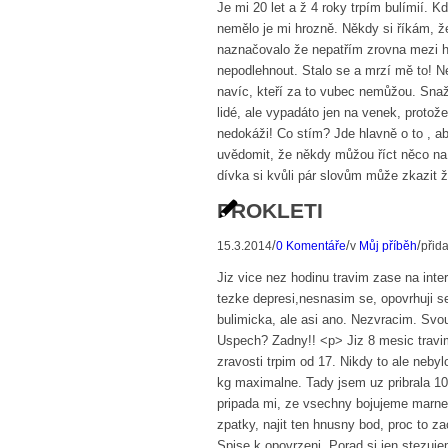
Je mi 20 let a ž 4 roky trpím bulímií. 
nemělo je mi hrozně. Někdy si říkám, že 
naznačovalo že nepatřím zrovna mezi hu
nepodlehnout. Stalo se a mrzí mě to! N
navíc, kteří za to vubec nemůžou. Snaž
lidé, ale vypadáto jen na venek, proto
nedokáži! Co stím? Jde hlavně o to , a
uvědomit, že někdy můžou říct něco na
dívka si kvůli pár slovům může zkazit ž
PROKLETI
/
/
/
15.3.2014
0 Komentáře
v
Můj příběh
přid
Jiz vice nez hodinu travim zase na int
tezke depresi,nesnasim se, opovrhuji s
bulimicka, ale asi ano. Nezvracim. Svou
Uspech? Zadny!! <p> Jiz 8 mesic travim
zravosti trpim od 17. Nikdy to ale neb
kg maximalne. Tady jsem uz pribrala 10
pripada mi, ze vsechny bojujeme marne.
zpatky, najit ten hnusny bod, proc to z
Spise k opovrzeni. Porad si jen stezuje