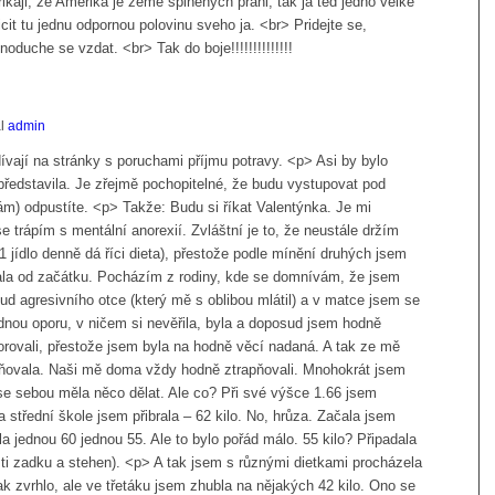
 rikaji, ze Amerika je zeme splnenych prani, tak ja ted jedno velke
cit tu jednu odpornou polovinu sveho ja. <br> Pridejte se,
duche se vzdat. <br> Tak do boje!!!!!!!!!!!!!!
al
admin
vají na stránky s poruchami příjmu potravy. <p> Asi by bylo
ředstavila. Je zřejmě pochopitelné, že budu vystupovat pod
m) odpustíte. <p> Takže: Budu si říkat Valentýnka. Je mi
e trápím s mentální anorexií. Zvláštní je to, že neustále držím
 1 jídlo denně dá říci dieta), přestože podle mínění druhých jsem
čala od začátku. Pocházím z rodiny, kde se domnívám, že jsem
ud agresivního otce (který mě s oblibou mlátil) a v matce jsem se
nou oporu, v ničem si nevěřila, byla a doposud jsem hodně
orovali, přestože jsem byla na hodně věcí nadaná. A tak ze mě
eňovala. Naši mě doma vždy hodně ztrapňovali. Mnohokrát jsem
se sebou měla něco dělat. Ale co? Při své výšce 1.66 jsem
 střední škole jsem přibrala – 62 kilo. No, hrůza. Začala jsem
la jednou 60 jednou 55. Ale to bylo pořád málo. 55 kilo? Připadala
sti zadku a stehen). <p> A tak jsem s různými dietkami procházela
ak zvrhlo, ale ve třetáku jsem zhubla na nějakých 42 kilo. Ono se