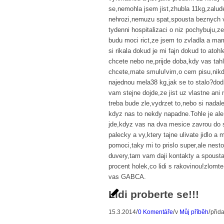
se,nemohla jsem jist,zhubla 11kg,zalud
nehrozi,nemuzu spat,spousta beznych v
tydenni hospitalizaci o niz pochybuju
budu moci rict,ze jsem to zvladla a mam
si rikala dokud je mi fajn dokud to atoh
chcete nebo ne,prijde doba,kdy vas tah
chcete,mate smulu!vim,o cem pisu,nikd
najednou mela38 kg,jak se to stalo?dod
vam stejne dojde,ze jist uz vlastne ani
treba bude zle,vydrzet to,nebo si nadale
kdyz nas to nekdy napadne.Tohle je ale 
jde,kdyz vas na dva mesice zavrou do 
palecky a vy,ktery tajne ulivate jidlo 
pomoci,taky mi to prislo super,ale nesto
duvery,tam vam daji kontakty a spousta
procent holek,co lidi s rakovinou!zlomt
vas GABCA.
Lidi proberte se!!!
/
/
/
15.3.2014
0 Komentáře
v
Můj příběh
přid