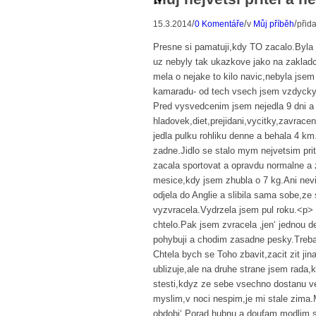
/
/
/
15.3.2014
0 Komentáře
v
Můj příběh
přid
Presne si pamatuji,kdy TO zacalo.Byla
uz nebyly tak ukazkove jako na zaklad
mela o nejake to kilo navic,nebyla jsem
kamaradu- od tech vsech jsem vzdyck
Pred vysvedcenim jsem nejedla 9 dni a
hladovek,diet,prejidani,vycitky,zavra
jedla pulku rohliku denne a behala 4 k
zadne.Jidlo se stalo mym nejvetsim pri
zacala sportovat a opravdu normalne a 
mesice,kdy jsem zhubla o 7 kg.Ani nev
odjela do Anglie a slibila sama sobe,ze
vyzvracela.Vydrzela jsem pul roku.<p>
chtelo.Pak jsem zvracela ‚jen‘ jednou
pohybuji a chodim zasadne pesky.Treba 
Chtela bych se Toho zbavit,zacit zit 
ublizuje,ale na druhe strane jsem rad
stesti,kdyz ze sebe vsechno dostanu v
myslim,v noci nespim,je mi stale zima.
obdobi‘.Porad hubnu a doufam,modlim s