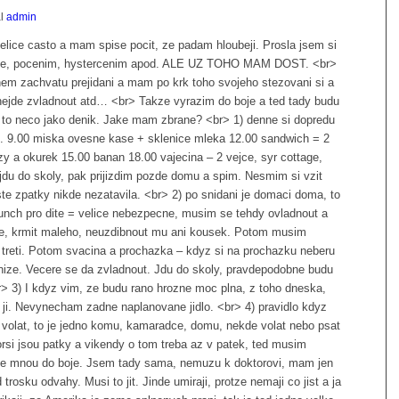
al
admin
elice casto a mam spise pocit, ze padam hloubeji. Prosla jsem si
rise, pocenim, hystercenim apod. ALE UZ TOHO MAM DOST. <br>
nem zachvatu prejidani a mam po krk toho svojeho stezovani si a
nejde zvladnout atd… <br> Takze vyrazim do boje a ted tady budu
 to neco jako denik. Jake mam zbrane? <br> 1) denne si dopredu
26.9. 9.00 miska ovesne kase + sklenice mleka 12.00 sandwich = 2
ezy a okurek 15.00 banan 18.00 vajecina – 2 vejce, syr cottage,
 jdu do skoly, pak prijizdim pozde domu a spim. Nesmim si vzit
te zpatky nikde nezatavila. <br> 2) po snidani je domaci doma, to
unch pro dite = velice nebezpecne, musim se tehdy ovladnout a
sve, krmit maleho, neuzdibnout mu ani kousek. Potom musim
treti. Potom svacina a prochazka – kdyz si na prochazku neberu
nize. Vecere se da zvladnout. Jdu do skoly, pravdepodobne budu
> 3) I kdyz vim, ze budu rano hrozne moc plna, z toho dneska,
i. Nevynecham zadne naplanovane jidlo. <br> 4) pravidlo kdyz
volat, to je jedno komu, kamaradce, domu, nekde volat nebo psat
orsi jsou patky a vikendy o tom treba az v patek, ted musim
e se mnou do boje. Jsem tady sama, nemuzu k doktorovi, mam jen
rosku odvahy. Musi to jit. Jinde umiraji, protze nemaji co jist a ja