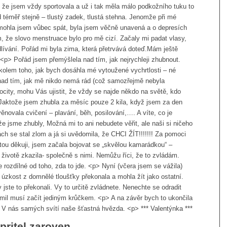
, že jsem vždy sportovala a už i tak měla málo podkožního tuku to
ád téměř stejně – tlustý zadek, tlustá stehna. Jenomže při mé
emohla jsem vůbec spát, byla jsem věčně unavená a o depresích
 že slovo menstruace bylo pro mě cizí. Začaly mi padat vlasy,
lívání. Pořád mi byla zima, která přetrvává doteď.Mám ještě
p> Pořád jsem přemýšlela nad tím, jak nejrychleji zhubnout.
olem toho, jak bych dosáhla mé vytoužené vychrtlosti – né
tě nad tím, jak mě nikdo nemá rád (což samozřejmě nebyla
city, mohu Vás ujistit, že vždy se najde někdo na světě, kdo
 Jaktože jsem zhubla za měsíc pouze 2 kila, když jsem za den
ěnovala cvičení – plavání, běh, posilování,…. A víte, co je
e jsme zhubly, Možná mi to ani nebudete věřit, ale naši si ničeho
ch se stal zlom a já si uvědomila, že CHCI ŽÍT!!!!!!! Za pomoci
tou děkuji, jsem začala bojovat se „skvělou kamarádkou“ –
v životě zkazila- společně s nimi. Nemůžu říci, že to zvládám.
 rozdílné od toho, zda to jde. <p> Nyní (včera jsem se vážila)
 úzkost z domnělé tloušťky překonala a mohla žít jako ostatní.
jste to překonali. Vy to určitě zvládnete. Nenechte se odradit
 mil musí začít jediným krůčkem. <p> A na závěr bych to ukončila
V nás samých svítí naše šťastná hvězda. <p> *** Valentýnka ***
epritel zaroven…