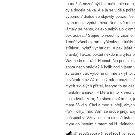
to možná nezdá být tak málo, ale na to
byla docela pálka. Ale já se viděla poř
výborné ? dietce se objevily potíže. N
bych mohla vydat knihu. Nemluvě o tom,
lámaly se nehty, daleko nebývalo k omd
pokračovat? Stejně to všechny známe. <
Téměř všechny mé myšlenky se točily k
štíhlosti, nýbrž vychrtlosti. A pak ješ
pravda).Takže, pokud někdo má tytéž po
Vás bude mít rád. Hubnutí šlo pomalu.
sotva něco snědla? A kolik hodin jsem v
zvláštní? Jak výborně umíme skrýt to, ž
nevšimli. <p> Až minulý rok o prázdniná
mých skvělých přátel, kterým touto ces
mentální anorexií – která mi tolik věcí 
Lhala bych. Vím, že slovo snažím se, je
mám 53 kilo. Chci a moc si přeji, abych
<p> Holky, moc Vám ze srdce přeji, aby 
neúspěchy. Vždyť i cesta dlouhá tisíce
mým oblíbeným citátem od H. Heineho: 
muj nejvetsi pritel a n