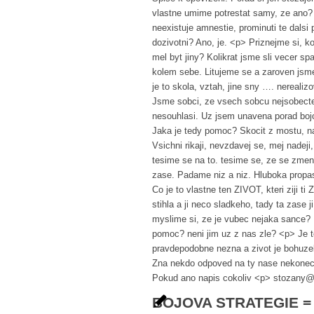
vlastne umime potrestat samy, ze ano?
neexistuje amnestie, prominuti te dalsi
dozivotni? Ano, je. <p> Priznejme si, ko
mel byt jiny? Kolikrat jsme sli vecer sp
kolem sebe. Litujeme se a zaroven jsme s
je to skola, vztah, jine sny …. nereali
Jsme sobci, ze vsech sobcu nejsobectej
nesouhlasi. Uz jsem unavena porad b
Jaka je tedy pomoc? Skocit z mostu, na
Vsichni rikaji, nevzdavej se, mej nadej
tesime se na to. tesime se, ze se zme
zase. Padame niz a niz. Hluboka propas
Co je to vlastne ten ZIVOT, kteri ziji 
stihla a ji neco sladkeho, tady ta zase
myslime si, ze je vubec nejaka sance?
pomoc? neni jim uz z nas zle? <p> Je t
pravdepodobne nezna a zivot je bohuze
Zna nekdo odpoved na ty nase nekonecn
Pokud ano napis cokoliv <p> stozany
BOJOVA STRATEGIE =