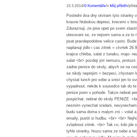
/
/
/
15.3.2014
0 Komentáře
v
Můj příběh
přid
Posledni dva dny otviram tyto stranky v
krasne hlubokou depresi, krecemi v b
Zduraznuji, ze pise opet po svem slast
utesovani se, ze nejsem sama a ze to 
psat pravdepodobne velice casto. Bude
naplanuji jidlo i cas zitrek = ctvrtek 
krajice chleba, salat z tunaku, majo- n
salat <br> pozdeji jist nemuzu, protoze
zadne penize do skoly, abych se na ces
se nikdy neprejim = bezpeci, chystam l
chystat lunch pro sebe a snist jen to 
vypadnout, nekde k sousedce tak do te 
penize jsem v pohode. Takze nebrat pe
pospichat, nebrat do skoly PENIZE. <br
nesmim vynechat snidani, nevynecham j
budu sama doma s malym zni – volat a 
emaily, pustit si hudbu. <br> <br> Nejh
zvladnout zitrek. <br> Tak co, kdo jd
tyhle stranky, hruzu sama ze sebe a ted t