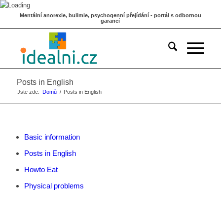
Mentální anorexie, bulimie, psychogenní přejídání - portál s odbornou
garancí
Posts in English
Jste zde:
Domů
/
Posts in English
Basic information
Posts in English
Howto Eat
Physical problems