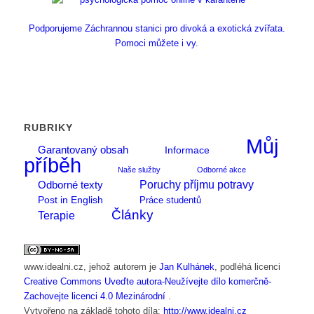
Podporujeme Záchrannou stanici pro divoká a exotická zvířata.
Pomoci můžete i vy.
RUBRIKY
Můj
Garantovaný obsah
Informace
příběh
Naše služby
Odborné akce
Poruchy příjmu potravy
Odborné texty
Post in English
Práce studentů
Články
Terapie
www.idealni.cz
, jehož autorem je
Jan Kulhánek
, podléhá licenci
Creative Commons Uveďte autora-Neužívejte dílo komerčně-
Zachovejte licenci 4.0 Mezinárodní
.
Vytvořeno na základě tohoto díla:
http://www.idealni.cz