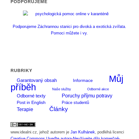
PODPORUJEME
Podporujeme Záchrannou stanici pro divoká a exotická zvířata.
Pomoci můžete i vy.
RUBRIKY
Můj
Garantovaný obsah
Informace
příběh
Naše služby
Odborné akce
Poruchy příjmu potravy
Odborné texty
Post in English
Práce studentů
Články
Terapie
www.idealni.cz
, jehož autorem je
Jan Kulhánek
, podléhá licenci
Creative Commons Uveďte autora-Neužívejte dílo komerčně-