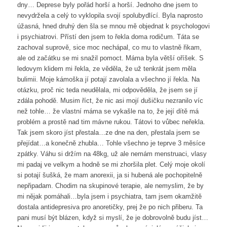
dny… Deprese byly pořád horší a horší. Jednoho dne jsem to
nevydržela a celý to vyklopila svojí spolubydlící. Byla naprosto
úžasná, hned druhý den šla se mnou mě objednat k psychologovi
i psychiatrovi. Přístí den jsem to řekla doma rodičum. Táta se
zachoval suprově, sice moc nechápal, co mu to vlastně řikam,
ale od začátku se mi snažil pomoct. Máma byla větší oříšek. S
ledovym klidem mi řekla, ze věděla, že už tenkrát jsem měla
bulimii. Moje kámoška jí potají zavolala a všechno jí řekla. Na
otázku, proč nic teda neudělala, mi odpověděla, že jsem se jí
zdála pohodě. Musim říct, že nic asi mojí dušičku nezranilo víc
než tohle… že vlastní máma se vykašle na to, že její dítě má
problém a prostě nad tim mávne rukou. Tátovi to vůbec neřekla.
Tak jsem skoro jíst přestala…ze dne na den, přestala jsem se
přejídat…a konečně zhubla… Tohle všechno je teprve 3 měsíce
zpátky. Váhu si držím na 48kg, už ale nemám menstruaci, vlasy
mi padaj ve velkym a hodně se mi zhoršila plet. Celý moje okolí
si potají šušká, že mam anorexii, ja si hubená ale pochopitelně
nepřipadam. Chodim na skupinové terapie, ale nemyslim, že by
mi nějak pomáhali…byla jsem i psychiatra, tam jsem okamžitě
dostala antidepresiva pro anoretičky, prej že po nich přiberu. Ta
pani musí být blázen, když si myslí, že je dobrovolně budu jíst…