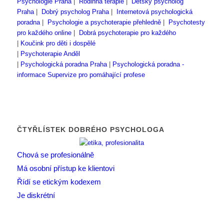
Psychologie Praha
|
Rodinná terapie
|
Dětský psycholog
Praha
|
Dobrý psycholog Praha
|
Internetová psychologická
poradna
|
Psychologie a psychoterapie přehledně
|
Psychotesty
pro každého online
|
Dobrá psychoterapie pro každého
|
Koučink pro děti i dospělé
|
Psychoterapie Anděl
|
Psychologická poradna Praha
|
Psychologická poradna -
informace
Supervize pro pomáhající profese
ČTYŘLÍSTEK DOBRÉHO PSYCHOLOGA
Chová se profesionálně
Má osobní přístup ke klientovi
Řídí se etickým kodexem
Je diskrétní