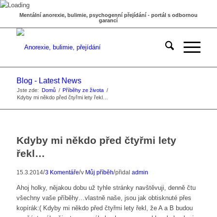
Mentální anorexie, bulimie, psychogenní přejídání - portál s odbornou
garancí
Blog - Latest News
Jste zde:
Domů
/
Příběhy ze života
/
Kdyby mi někdo před čtyřmi lety řekl…
Kdyby mi někdo před čtyřmi lety
řekl…
/
/
/
15.3.2014
3 Komentáře
v
Můj příběh
přidal
admin
Ahoj holky, nějakou dobu už tyhle stránky navštěvuji, denně čtu
všechny vaše příběhy…vlastně naše, jsou jak obtisknuté přes
kopírák:( Kdyby mi někdo před čtyřmi lety řekl, že A a B budou