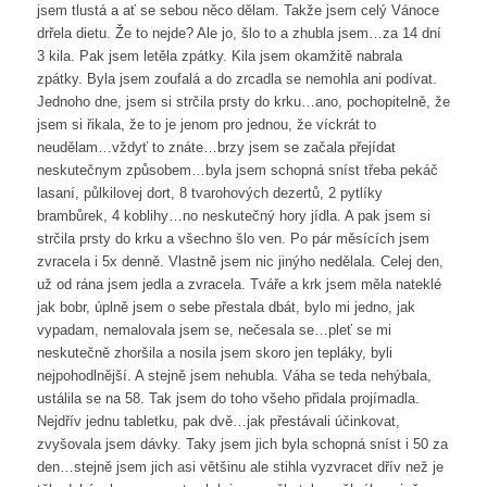
jsem tlustá a ať se sebou něco dělam. Takže jsem celý Vánoce
drřela dietu. Že to nejde? Ale jo, šlo to a zhubla jsem…za 14 dní
3 kila. Pak jsem letěla zpátky. Kila jsem okamžitě nabrala
zpátky. Byla jsem zoufalá a do zrcadla se nemohla ani podívat.
Jednoho dne, jsem si strčila prsty do krku…ano, pochopitelně, že
jsem si řikala, že to je jenom pro jednou, že víckrát to
neudělam…vždyť to znáte…brzy jsem se začala přejídat
neskutečnym způsobem…byla jsem schopná sníst třeba pekáč
lasaní, půlkilovej dort, 8 tvarohových dezertů, 2 pytlíky
brambůrek, 4 koblihy…no neskutečný hory jídla. A pak jsem si
strčila prsty do krku a všechno šlo ven. Po pár měsících jsem
zvracela i 5x denně. Vlastně jsem nic jinýho nedělala. Celej den,
už od rána jsem jedla a zvracela. Tváře a krk jsem měla nateklé
jak bobr, úplně jsem o sebe přestala dbát, bylo mi jedno, jak
vypadam, nemalovala jsem se, nečesala se…pleť se mi
neskutečně zhoršila a nosila jsem skoro jen tepláky, byli
nejpohodlnější. A stejně jsem nehubla. Váha se teda nehýbala,
ustálila se na 58. Tak jsem do toho všeho přidala projímadla.
Nejdřív jednu tabletku, pak dvě…jak přestávali účinkovat,
zvyšovala jsem dávky. Taky jsem jich byla schopná sníst i 50 za
den…stejně jsem jich asi většinu ale stihla vyzvracet dřív než je