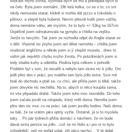
součást mýho života, vysmála bych se mu a poklepala bych si
na čelo. Byla jsem normální, 19ti letá holka, co se o to, co sní
nikdy nemusela starat, klidně si mohla dát pizzu a čokoládu o
půlnoci, a stejně byla hubená. Nevím přesně kolik jsem vážila,
doma nemáme váhu, ale myslím, že to bylo +/- 53kg na 167cm.
Úspěšně jsem odmaturovala na gymplu a chtěla na vejšku.
Jenže to nevyšlo. Tak jsem se rozhodla odjet do Anglie starat se
o děti. Vlastně nic jinýho jsem ani dělat nemohla – chtěla jsem
studovat angličtinu a někde jsem si jí zlepšit musela…dnes to
vidím jak největší chybu svýho života. Po prázdninách jsem si
tedy sbalila kufry a odletěla. Rodina byla celkem v pohodě.
Problém byl v tom, že nevařili a nebylo tam skoro nic k jídlu. Oni
jedli přes den v práci, pro malého tam bylo jídlo extra. Sice mě
brali do obchodu a ptali se, co chci, ale přišla jsem si blbě, takže
jsem obvykle nic nechtěla. Na to, abych si něco koupila sama,
mi vše připadalo drahé. Takže jsem toho moc nesnědla. Do toho
jsem začala jezdit na rotopedu, který měli doma. Neměla jsem
přes den nic moc co na práci, tak jsem jezdila hodinu. Naši doma
se báli, že se vrátim jako úplný vyžle. Ostatně, já si to myslela
taky… Po pár týdnech přišla domácí s návrhem, že mi bude
dávat extra peníze na jídlo…což se mi líbilo a i pro ní to bylo
výhodnější, než mi pořád volat, stli něco nechci… V té době