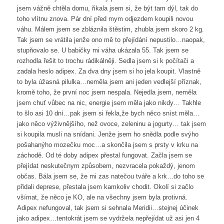
jsem vážně chtěla domu, řikala jsem si, že být tam dýl, tak do
toho vlítnu znova. Pár dní před mym odjezdem koupili novou
váhu. Málem jsem se zbláznila štěstim, zhubla jsem skoro 2 kg.
Tak jsem se vrátila jenže ono mě to přejídání nepustilo…naopak,
stupňovalo se. U babičky mi váha ukázala 55. Tak jsem se
rozhodla řešit to trochu rádikálněji. Sedla jsem si k počítači a
zadala heslo adipex. Za dva dny jsem si ho jela koupit. Vlastně
to byla úžasná pilulka…neměla jsem ani jeden vedlejší příznak,
kromě toho, že první noc jsem nespala. Nejedla jsem, neměla
jsem chuť vůbec na nic, energie jsem měla jako nikdy… Takhle
to šlo asi 10 dní…pak jsem si řekla,že bych něco sníst měla…
jako něco výživnějšího, než ovoce, zeleninu a jogurty… tak jsem
si koupila musli na snídani. Jenže jsem ho snědla podle svýho
pošahanýho mozečku moc…a skončila jsem s prsty v krku na
záchodě. Od té doby adipex přestal fungovat. Začla jsem se
přejídat neskutečnym způsobem, nezvracela pokaždý, jenom
občas. Bála jsem se, že mi zas natečou tváře a krk…do toho se
přidali deprese, přestala jsem kamkoliv chodit. Okolí si začlo
všímat, že něco je KO, ale na všechny jsem byla protivná.
Adipex nefungoval, tak jsem si sehnala Meridii…stejnej účinek
jako adipex…tentokrát jsem se vydržela nepřejídat už asi jen 4