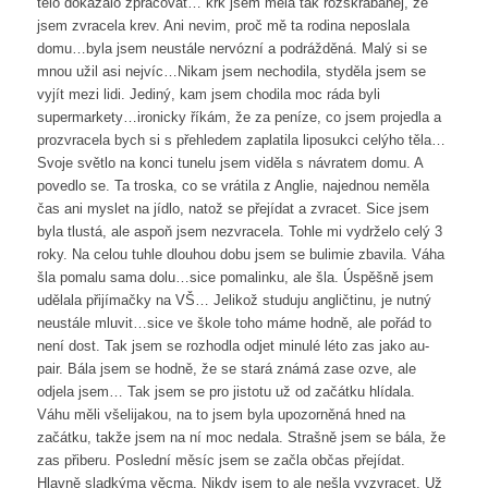
tělo dokázalo zpracovat… krk jsem měla tak rozškrábanej, že
jsem zvracela krev. Ani nevim, proč mě ta rodina neposlala
domu…byla jsem neustále nervózní a podrážděná. Malý si se
mnou užil asi nejvíc…Nikam jsem nechodila, styděla jsem se
vyjít mezi lidi. Jediný, kam jsem chodila moc ráda byli
supermarkety…ironicky říkám, že za peníze, co jsem projedla a
prozvracela bych si s přehledem zaplatila liposukci celýho těla…
Svoje světlo na konci tunelu jsem viděla s návratem domu. A
povedlo se. Ta troska, co se vrátila z Anglie, najednou neměla
čas ani myslet na jídlo, natož se přejídat a zvracet. Sice jsem
byla tlustá, ale aspoň jsem nezvracela. Tohle mi vydrželo celý 3
roky. Na celou tuhle dlouhou dobu jsem se bulimie zbavila. Váha
šla pomalu sama dolu…sice pomalinku, ale šla. Úspěšně jsem
udělala přijímačky na VŠ… Jelikož studuju angličtinu, je nutný
neustále mluvit…sice ve škole toho máme hodně, ale pořád to
není dost. Tak jsem se rozhodla odjet minulé léto zas jako au-
pair. Bála jsem se hodně, že se stará známá zase ozve, ale
odjela jsem… Tak jsem se pro jistotu už od začátku hlídala.
Váhu měli všelijakou, na to jsem byla upozorněná hned na
začátku, takže jsem na ní moc nedala. Strašně jsem se bála, že
zas přiberu. Poslední měsíc jsem se začla občas přejídat.
Hlavně sladkýma věcma. Nikdy jsem to ale nešla vyzvracet. Už