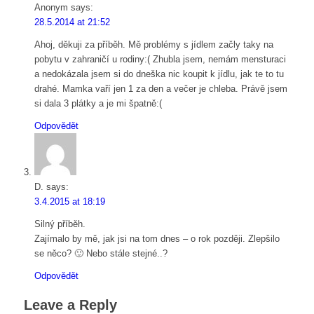
Anonym
says:
28.5.2014 at 21:52
Ahoj, děkuji za příběh. Mě problémy s jídlem začly taky na
pobytu v zahraničí u rodiny:( Zhubla jsem, nemám mensturaci
a nedokázala jsem si do dneška nic koupit k jídlu, jak te to tu
drahé. Mamka vaří jen 1 za den a večer je chleba. Právě jsem
si dala 3 plátky a je mi špatně:(
Odpovědět
D.
says:
3.4.2015 at 18:19
Silný příběh.
Zajímalo by mě, jak jsi na tom dnes – o rok později. Zlepšilo
se něco? 🙂 Nebo stále stejné..?
Odpovědět
Leave a Reply