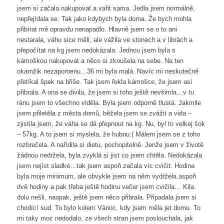
jsem si začala nakupovat a vařit sama. Jedla jsem normálně,
nepřejídala se. Tak jako kdybych byla doma. Že bych mohla
přibírat mě opravdu nenapadlo. Hlavně jsem se o to ani
nestarala, váhu sice měli, ale vážila ve stonech a v librách a
přepočítat na kg jsem nedokázala. Jednou jsem byla s
kámoškou nakupovat a něco si zkoušela na sebe. Na ten
okamžik nezapomenu…36 mi byla malá. Navíc mi neskutečně
přetíkal špek na břiše. Tak jsem řekla kámošce, že jsem asi
přibrala. A ona se divila, že jsem si toho ještě nevšimla…v tu
ránu jsem to všechno viděla. Byla jsem odporně tlustá. Jakmile
jsem přiletěla z města domů, běžela jsem se zvážit a vida –
zjistila jsem, že váha se dá přepnout na kg. Nu, byl to velkej šok
– 57kg. A to jsem si myslela, že hubnu:( Málem jsem se z toho
rozbrečela. A nařídila si dietu, pochopitelně. Jenže jsem v životě
žádnou nedržela, byla zvyklá si jíst co jsem chtěla. Nedokázala
jsem nejíst sladké…tak jsem aspoň začala víc cvičit. Hodina
byla moje minimum, ale obvykle jsem na něm vydržela aspoň
dvě hodiny a pak třeba ještě hodinu večer jsem cvičila… Kila
dolu nešli, naopak, ještě jsem něco přibrala. Připadala jsem si
chodící sud. To bylo kolem Vánoc, kdy jsem měla jet domu. To
mi taky moc nedodalo, ze všech stran jsem poslouchala, jak