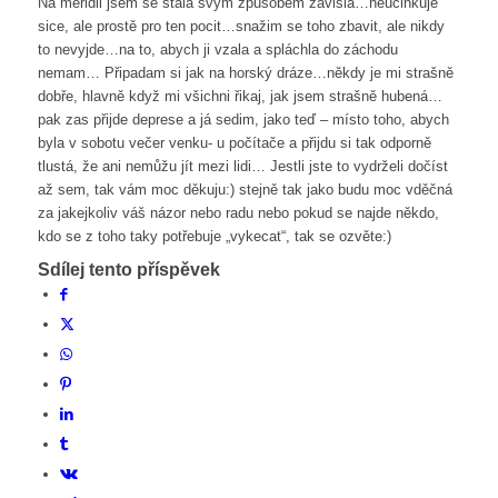
Na meridii jsem se stala svym způsobem závislá…neúčinkuje
sice, ale prostě pro ten pocit…snažim se toho zbavit, ale nikdy
to nevyjde…na to, abych ji vzala a spláchla do záchodu
nemam… Připadam si jak na horský dráze…někdy je mi strašně
dobře, hlavně když mi všichni řikaj, jak jsem strašně hubená…
pak zas přijde deprese a já sedim, jako teď – místo toho, abych
byla v sobotu večer venku- u počítače a přijdu si tak odporně
tlustá, že ani nemůžu jít mezi lidi… Jestli jste to vydrželi dočíst
až sem, tak vám moc děkuju:) stejně tak jako budu moc vděčná
za jakejkoliv váš názor nebo radu nebo pokud se najde někdo,
kdo se z toho taky potřebuje „vykecat“, tak se ozvěte:)
Sdílej tento příspěvek