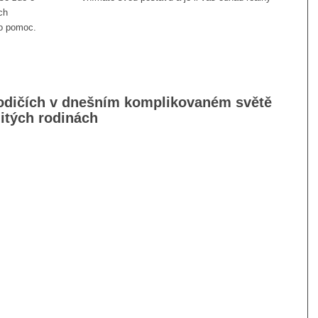
ch
 o pomoc.
rodičích v dnešním komplikovaném světě
nitých rodinách