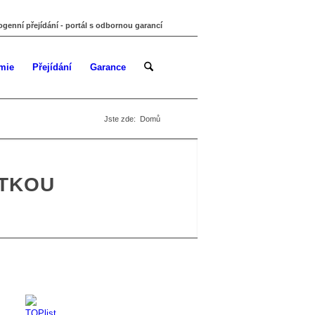
ogenní přejídání - portál s odbornou garancí
mie
Přejídání
Garance
Jste zde:
Domů
UTKOU