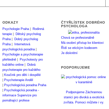
ODKAZY
ČTYŘLÍSTEK DOBRÉHO
PSYCHOLOGA
Psychologie Praha
|
Rodinná
terapie
|
Dětský psycholog
Chová se profesionálně
Praha
|
Dobrý psycholog
Má osobní přístup ke klientovi
Praha
|
Internetová
Řídí se etickým kodexem
psychologická poradna
|
Je diskrétní
Psychologie a psychoterapie
přehledně
|
Psychotesty pro
každého online
|
Dobrá
PODPORUJEME
psychoterapie pro každého
|
Koučink pro děti i dospělé
|
Psychoterapie Anděl
|
Psychologická poradna Praha
|
Psychologická poradna -
Podporujeme Záchrannou
informace
Supervize pro
stanici pro divoká a exotická
pomáhající profese
zvířata. Pomoci můžete i vy.