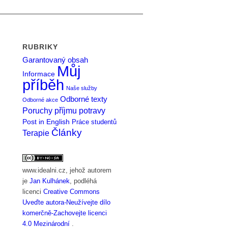
RUBRIKY
Garantovaný obsah
Můj
Informace
příběh
Naše služby
Odborné texty
Odborné akce
Poruchy příjmu potravy
Post in English
Práce studentů
Články
Terapie
www.idealni.cz
, jehož autorem
je
Jan Kulhánek
, podléhá
licenci
Creative Commons
Uveďte autora-Neužívejte dílo
komerčně-Zachovejte licenci
4.0 Mezinárodní
.