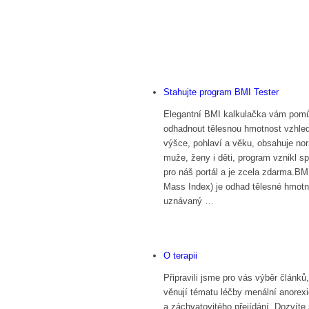
Stahujte program BMI Tester
Elegantní BMI kalkulačka vám pom
odhadnout tělesnou hmotnost vzhle
výšce, pohlaví a věku, obsahuje no
muže, ženy i děti, program vznikl sp
pro náš portál a je zcela zdarma.BM
Mass Index) je odhad tělesné hmotn
uznávaný …
O terapii
Připravili jsme pro vás výběr článků,
věnují tématu léčby menální anorexi
a záchvatovitého přejídání. Dozvíte