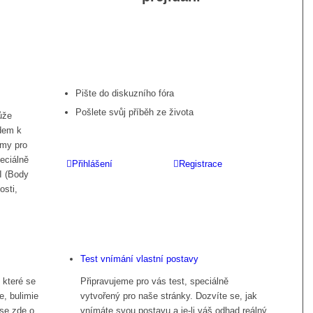
Pište do diskuzního fóra
Pošlete svůj příběh ze života
ůže
dem k
rmy pro
eciálně
Přihlášení
Registrace
I (Body
osti,
Test vnímání vlastní postavy
 které se
Připravujeme pro vás test, speciálně
e, bulimie
vytvořený pro naše stránky. Dozvíte se, jak
 se zde o
vnímáte svou postavu a je-li váš odhad reálný