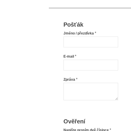
Pošťák
*
Jméno / přezdívka
*
E-mail
*
Zpráva
Ověření
*
Napište prosím dvě čísloce