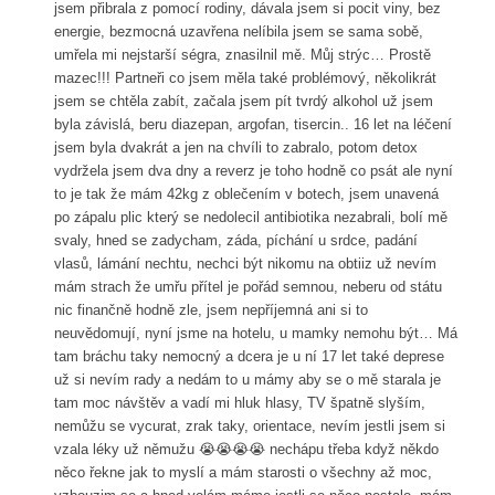
jsem přibrala z pomocí rodiny, dávala jsem si pocit viny, bez
energie, bezmocná uzavřena nelíbila jsem se sama sobě,
umřela mi nejstarší ségra, znasilnil mě. Můj strýc… Prostě
mazec!!! Partneři co jsem měla také problémový, několikrát
jsem se chtěla zabít, začala jsem pít tvrdý alkohol už jsem
byla závislá, beru diazepan, argofan, tisercin.. 16 let na léčení
jsem byla dvakrát a jen na chvíli to zabralo, potom detox
vydržela jsem dva dny a reverz je toho hodně co psát ale nyní
to je tak že mám 42kg z oblečením v botech, jsem unavená
po zápalu plic který se nedolecil antibiotika nezabrali, bolí mě
svaly, hned se zadycham, záda, píchání u srdce, padání
vlasů, lámání nechtu, nechci být nikomu na obtiiz už nevím
mám strach že umřu přítel je pořád semnou, neberu od státu
nic finančně hodně zle, jsem nepříjemná ani si to
neuvědomují, nyní jsme na hotelu, u mamky nemohu být… Má
tam bráchu taky nemocný a dcera je u ní 17 let také deprese
už si nevím rady a nedám to u mámy aby se o mě starala je
tam moc návštěv a vadí mi hluk hlasy, TV špatně slyším,
nemůžu se vycurat, zrak taky, orientace, nevím jestli jsem si
vzala léky už němužu 😭😭😭😭 nechápu třeba když někdo
něco řekne jak to myslí a mám starosti o všechny až moc,