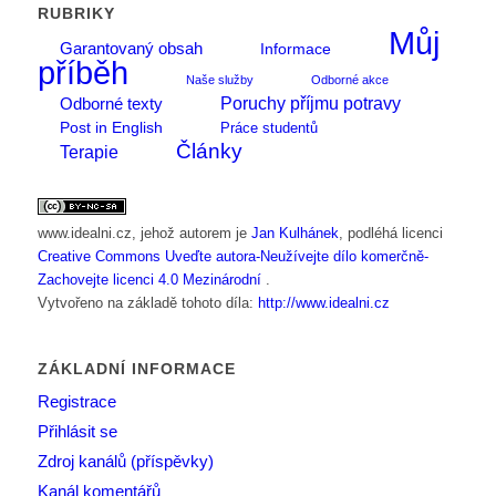
RUBRIKY
Můj
Garantovaný obsah
Informace
příběh
Naše služby
Odborné akce
Poruchy příjmu potravy
Odborné texty
Post in English
Práce studentů
Články
Terapie
www.idealni.cz
, jehož autorem je
Jan Kulhánek
, podléhá licenci
Creative Commons Uveďte autora-Neužívejte dílo komerčně-
Zachovejte licenci 4.0 Mezinárodní
.
Vytvořeno na základě tohoto díla:
http://www.idealni.cz
ZÁKLADNÍ INFORMACE
Registrace
Přihlásit se
Zdroj kanálů (příspěvky)
Kanál komentářů