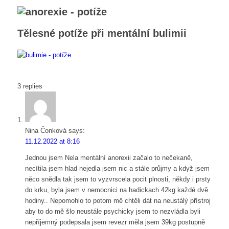
Tělesné potíže při mentální bulimii
3
replies
Nina Čonková
says:
11.12.2022 at 8:16
Jednou jsem Nela mentální anorexii začalo to nečekaně,
necítila jsem hlad nejedla jsem nic a stále průjmy a když jsem
něco snědla tak jsem to vyzvrscela pocit plnosti, někdy i prsty
do krku, byla jsem v nemocnici na hadickach 42kg každé dvě
hodiny.. Nepomohlo to potom mě chtěli dát na neustálý přístroj
aby to do mě šlo neustále psychicky jsem to nezvládla byli
nepříjemný podepsala jsem revezr měla jsem 39kg postupně