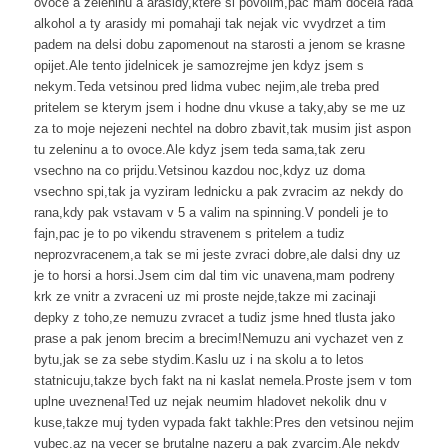
ovoce a zeleninu a arasidy,ktere si povolim,pac mam docela rada
alkohol a ty arasidy mi pomahaji tak nejak vic vvydrzet a tim
padem na delsi dobu zapomenout na starosti a jenom se krasne
opijet.Ale tento jidelnicek je samozrejme jen kdyz jsem s
nekym.Teda vetsinou pred lidma vubec nejim,ale treba pred
pritelem se kterym jsem i hodne dnu vkuse a taky,aby se me uz
za to moje nejezeni nechtel na dobro zbavit,tak musim jist aspon
tu zeleninu a to ovoce.Ale kdyz jsem teda sama,tak zeru
vsechno na co prijdu.Vetsinou kazdou noc,kdyz uz doma
vsechno spi,tak ja vyziram lednicku a pak zvracim az nekdy do
rana,kdy pak vstavam v 5 a valim na spinning.V pondeli je to
fajn,pac je to po vikendu stravenem s pritelem a tudiz
neprozvracenem,a tak se mi jeste zvraci dobre,ale dalsi dny uz
je to horsi a horsi.Jsem cim dal tim vic unavena,mam podreny
krk ze vnitr a zvraceni uz mi proste nejde,takze mi zacinaji
depky z toho,ze nemuzu zvracet a tudiz jsme hned tlusta jako
prase a pak jenom brecim a brecim!Nemuzu ani vychazet ven z
bytu,jak se za sebe stydim.Kaslu uz i na skolu a to letos
statnicuju,takze bych fakt na ni kaslat nemela.Proste jsem v tom
uplne uveznena!Ted uz nejak neumim hladovet nekolik dnu v
kuse,takze muj tyden vypada fakt takhle:Pres den vetsinou nejim
vubec,az na vecer se brutalne nazeru a pak zvarcim.Ale nekdy