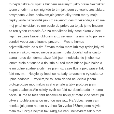
to nejde,takze du spat s brichem nazranym jako prase.Nekolikrat
tydne chodim na spinnig,kde to tim jak jsem ze vseho zeslabla a
nevyspana vubec nedavam,ale jenom diky tomu me ty moje
depky jeste nazabily!A pak uz se jenom desim vikendu,ze az me
muj pritel uvidi,tak ze me posle do prdele za to,jak jsme hnusne
za ten tyden ztloustla.Ale za ten vikend kdy zase skoro vubec
nejim se zase krapet uklidnim a uz se jenom tesim na to jak se v
pondeli vecer zase krasne prezeru… Proste humus
nejvetsi!Nevim co s tim!Zrovna tedka mam krizovy tyden,kdy mi
zvraceni skoro vubec nejde a ja jsem byla docela hodne casto
sama i pres den doma,takze fakt jsem nedelala nic jineho nez
jenom zrala a tloustla a tloustla a i ted mam bricho jako balon a
je mi uplne spatne a citim,ze jsem uz zase tlusta jako prase!Tak
fakt nevim… Nebylo by lepsi se na tady to vsechno vykaslat uz
uplne nadobro… Myslim,ze to jsem do ted neudelala jenom
proto,protoze moc miluju sveho pritele a taky proto,ze jsem
krapet zbabelec.Ale nekdy bych se fakt uz docela rada i k tomu
hecla.Uz me to totiz fakt nebavi!Tak holky,at mate vice stesti pri
bitve s touhle zasranou mrchou nez ja… Ps:Vubec jsem vam
nerekla jak jsme na tom s vahou:Na vysku 163cm jsem nejvic
mela tak 52kg a nejmin tak 44kg,ale vahu nenavidim tak o tom