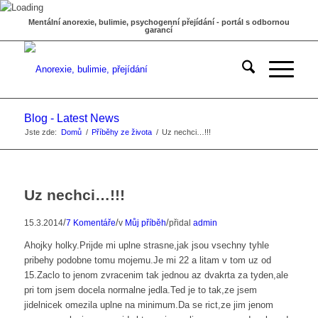
Mentální anorexie, bulimie, psychogenní přejídání - portál s odbornou
garancí
Blog - Latest News
Jste zde:
Domů
/
Příběhy ze života
/
Uz nechci…!!!
Uz nechci…!!!
/
/
/
15.3.2014
7 Komentáře
v
Můj příběh
přidal
admin
Ahojky holky.Prijde mi uplne strasne,jak jsou vsechny tyhle
pribehy podobne tomu mojemu.Je mi 22 a litam v tom uz od
15.Zaclo to jenom zvracenim tak jednou az dvakrta za tyden,ale
pri tom jsem docela normalne jedla.Ted je to tak,ze jsem
jidelnicek omezila uplne na minimum.Da se rict,ze jim jenom