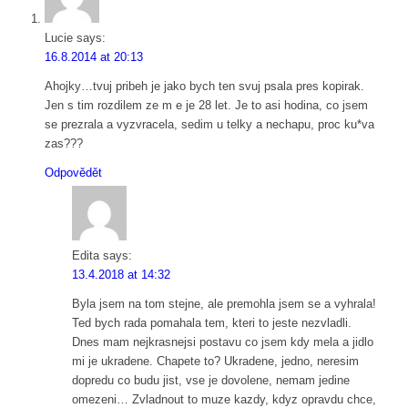
Lucie
says:
16.8.2014 at 20:13
Ahojky…tvuj pribeh je jako bych ten svuj psala pres kopirak.
Jen s tim rozdilem ze m e je 28 let. Je to asi hodina, co jsem
se prezrala a vyzvracela, sedim u telky a nechapu, proc ku*va
zas???
Odpovědět
Edita
says:
13.4.2018 at 14:32
Byla jsem na tom stejne, ale premohla jsem se a vyhrala!
Ted bych rada pomahala tem, kteri to jeste nezvladli.
Dnes mam nejkrasnejsi postavu co jsem kdy mela a jidlo
mi je ukradene. Chapete to? Ukradene, jedno, neresim
dopredu co budu jist, vse je dovolene, nemam jedine
omezeni… Zvladnout to muze kazdy, kdyz opravdu chce,