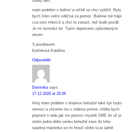
Dobrý den,
mám problém s bulimií a určitě se chci vyléčit. Byla
bych Vám velmi vděčná za pomoc. Bulimie mě trápí
cca osm měsíců a chci to zarazit, než bude pozdě.
Je mi osmnáct let. Trpím depresemi způsobenými
otcem.
S pozdravem
Kořínková Kateřina
Odpovědět
Dominika
says:
17.12.2020 at 20:05
Ahoj mám problém s braskou bohužel také trpí touto
nemoci a chceme mu s rodinou pomoc chtěla bych
poprosit o radu jak mu pomoci mysleli SME že už je
stoho jednu dobu venku bohužel zase do toho
spadnul maminka se mi hroutí stoho ta je úplně