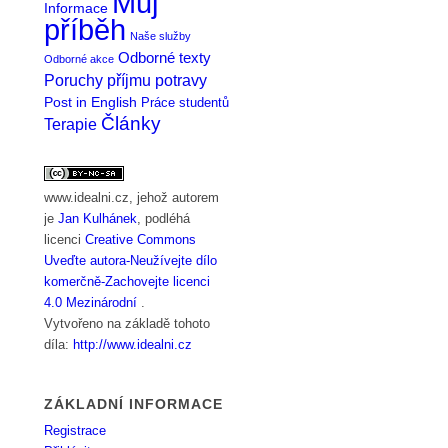
Můj
Informace
příběh
Naše služby
Odborné texty
Odborné akce
Poruchy příjmu potravy
Post in English
Práce studentů
Články
Terapie
www.idealni.cz
, jehož autorem
je
Jan Kulhánek
, podléhá
licenci
Creative Commons
Uveďte autora-Neužívejte dílo
komerčně-Zachovejte licenci
4.0 Mezinárodní
.
Vytvořeno na základě tohoto
díla:
http://www.idealni.cz
ZÁKLADNÍ INFORMACE
Registrace