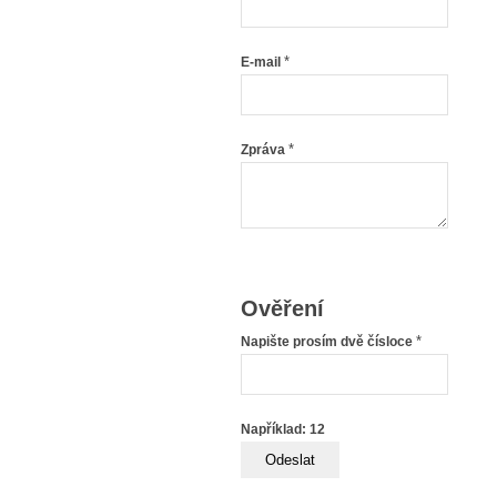
*
E-mail
*
Zpráva
Ověření
*
Napište prosím dvě čísloce
Například: 12