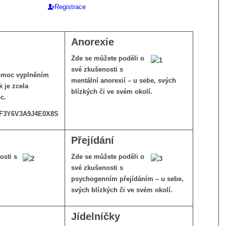
Registrace
Anorexie
Zde se můžete poděli o
své zkušenosti s
pomoc vyplněním
mentální anorexií – u sebe, svých
 je zcela
blízkých či ve svém okolí.
c.
L7F3Y6V3A9J4E0X8S
Přejídání
osti s
Zde se můžete poděli o
své zkušenosti s
psychogenním přejídáním – u sebe,
svých blízkých či ve svém okolí.
Jídelníčky