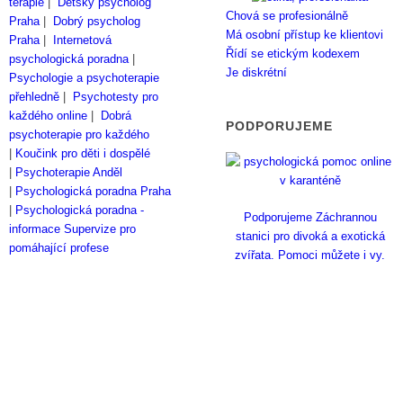
terapie
|
Dětský psycholog
Chová se profesionálně
Praha
|
Dobrý psycholog
Má osobní přístup ke klientovi
Praha
|
Internetová
Řídí se etickým kodexem
psychologická poradna
|
Je diskrétní
Psychologie a psychoterapie
přehledně
|
Psychotesty pro
každého online
|
Dobrá
PODPORUJEME
psychoterapie pro každého
|
Koučink pro děti i dospělé
|
Psychoterapie Anděl
|
Psychologická poradna Praha
|
Psychologická poradna -
Podporujeme Záchrannou
informace
Supervize pro
stanici pro divoká a exotická
pomáhající profese
zvířata. Pomoci můžete i vy.