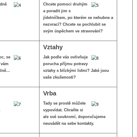
edně
Chcete pomoci druhým
a poradit jim s
jídelníčkem, po kterém se nehubne a
nezvrací? Chcete se pochlubit se
svým úspěchem ve stravování?
Vztahy
oc, se
Jak podle vás ovlivňuje
k vám
porucha příjmu potravy
álně…
vztahy s blízkými lidmi? Jaké jsou
vaše zkušenosti?
Vrba
Tady se prostě můžete
s
vypovídat. Chraňte si
ale své soukromí, doporučujeme
neuvádět na sebe kontakty.