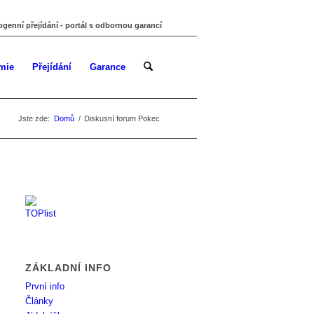
ogenní přejídání - portál s odbornou garancí
mie
Přejídání
Garance
Jste zde:
Domů
/
Diskusní forum Pokec
ZÁKLADNÍ INFO
První info
Články