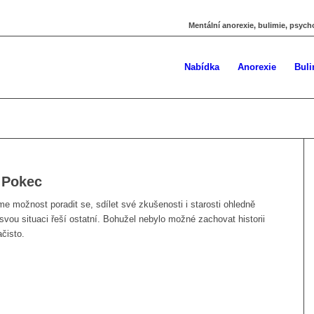
Mentální anorexie, bulimie, psych
Nabídka
Anorexie
Buli
u Pokec
e možnost poradit se, sdílet své zkušenosti i starosti ohledně
 svou situaci řeší ostatní. Bohužel nebylo možné zachovat historii
čisto.