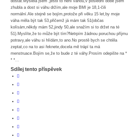
dostat.Myslela jsem ,jestli to není váhou,v poslední době jsem
zhubla a dost si váhu držím,ale moje BMI je 18,1-čili
normální.Ale stejně se bojím,protože při věku 15 let,by moje
váha měla být tak 53,přičemž já mám tak 51(občas
kolísám,někdy mám 52,jindy 50,ale snažím si to držet na té
51).Myslíte,že to může být tím?Netrpím žádnou poruchou příjmu
potravy,ale váhu si hlídám,to ano.No prostě bych se chtěla
zeptat,co na to asi řeknete,docela mě trápí ta má
menstruace.Bojím se,že to bude z té váhy.Prosím odepište na *
* *…
Sdílej tento příspěvek