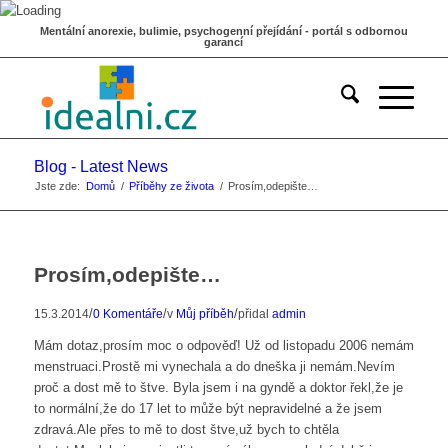
Mentální anorexie, bulimie, psychogenní přejídání - portál s odbornou
garancí
Blog - Latest News
Jste zde:
Domů
/
Příběhy ze života
/
Prosím,odepište…
Prosím,odepište…
/
/
/
15.3.2014
0 Komentáře
v
Můj příběh
přidal
admin
Mám dotaz,prosím moc o odpověď! Už od listopadu 2006 nemám
menstruaci.Prostě mi vynechala a do dneška ji nemám.Nevím
proč a dost mě to štve. Byla jsem i na gyndě a doktor řekl,že je
to normální,že do 17 let to může být nepravidelné a že jsem
zdravá.Ale přes to mě to dost štve,už bych to chtěla