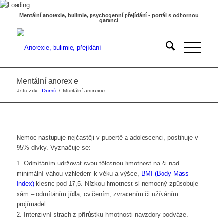
Mentální anorexie, bulimie, psychogenní přejídání - portál s odbornou
garancí
Mentální anorexie
Jste zde:
Domů
/
Mentální anorexie
Nemoc nastupuje nejčastěji v pubertě a adolescenci, postihuje v
95% dívky. Vyznačuje se:
1. Odmítáním udržovat svou tělesnou hmotnost na či nad
minimální váhou vzhledem k věku a výšce,
BMI (Body Mass
Index)
klesne pod 17,5. Nízkou hmotnost si nemocný způsobuje
sám – odmítáním jídla, cvičením, zvracením či užíváním
projímadel.
2. Intenzivní strach z přírůstku hmotnosti navzdory podváze.