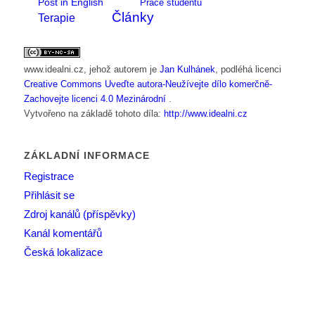
Post in English
Práce studentů
Články
Terapie
www.idealni.cz
, jehož autorem je
Jan Kulhánek
, podléhá licenci
Creative Commons Uveďte autora-Neužívejte dílo komerčně-
Zachovejte licenci 4.0 Mezinárodní
.
Vytvořeno na základě tohoto díla:
http://www.idealni.cz
ZÁKLADNÍ INFORMACE
Registrace
Přihlásit se
Zdroj kanálů (příspěvky)
Kanál komentářů
Česká lokalizace