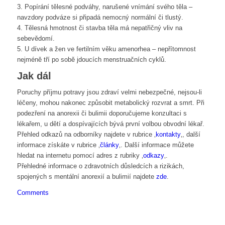
3. Popírání tělesné podváhy, narušené vnímání svého těla –
navzdory podváze si připadá nemocný normální či tlustý.
4. Tělesná hmotnost či stavba těla má nepatřičný vliv na
sebevědomí.
5. U dívek a žen ve fertilním věku amenorhea – nepřítomnost
nejméně tří po sobě jdoucích menstruačních cyklů.
Jak dál
Poruchy příjmu potravy jsou zdraví velmi nebezpečné, nejsou-li
léčeny, mohou nakonec způsobit metabolický rozvrat a smrt. Při
podezření na anorexii či bulimii doporučujeme konzultaci s
lékařem, u dětí a dospívajících bývá první volbou obvodní lékař.
Přehled odkazů na odborníky najdete v rubrice ‚
kontakty
‚, další
informace získáte v rubrice ‚
články
‚. Další informace můžete
hledat na internetu pomocí adres z rubriky ‚
odkazy
‚.
Přehledné informace o zdravotních důsledcích a rizikách,
spojených s mentální anorexií a bulimií najdete
zde
.
Comments