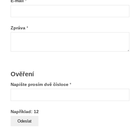
E-mail
*
Zpráva
*
Ověření
Napište prosím dvě čísloce
*
Například: 12