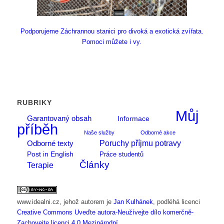
Podporujeme Záchrannou stanici pro divoká a exotická zvířata.
Pomoci můžete i vy.
RUBRIKY
Můj
Garantovaný obsah
Informace
příběh
Naše služby
Odborné akce
Poruchy příjmu potravy
Odborné texty
Post in English
Práce studentů
Články
Terapie
www.idealni.cz
, jehož autorem je
Jan Kulhánek
, podléhá licenci
Creative Commons Uveďte autora-Neužívejte dílo komerčně-
Zachovejte licenci 4.0 Mezinárodní
.