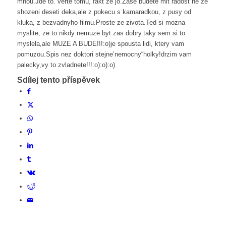
mnou.Jde to. verte tomu, fakt ze jo.Zase budete mit radost ne ze
shozeni deseti deka,ale z pokecu s kamaradkou, z pusy od
kluka, z bezvadnyho filmu.Proste ze zivota.Ted si mozna
myslite, ze to nikdy nemuze byt zas dobry.taky sem si to
myslela,ale MUZE A BUDE!!!:o)je spousta lidi, ktery vam
pomuzou.Spis nez doktori stejne’nemocny“holky!drzim vam
palecky,vy to zvladnete!!!:o):o):o)
Sdílej tento příspěvek