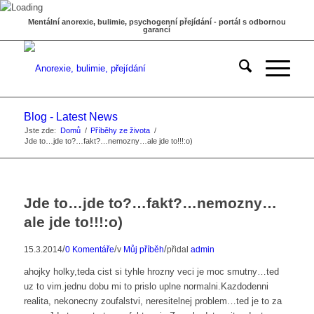
Mentální anorexie, bulimie, psychogenní přejídání - portál s odbornou
garancí
Blog - Latest News
Jste zde:
Domů
/
Příběhy ze života
/
Jde to…jde to?…fakt?…nemozny…ale jde to!!!:o)
Jde to…jde to?…fakt?…nemozny…
ale jde to!!!:o)
/
/
/
15.3.2014
0 Komentáře
v
Můj příběh
přidal
admin
ahojky holky,teda cist si tyhle hrozny veci je moc smutny…ted
uz to vim.jednu dobu mi to prislo uplne normalni.Kazdodenni
realita, nekonecny zoufalstvi, neresitelnej problem…ted je to za