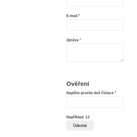
*
E-mail
*
Zpráva
Ověření
*
Napište prosím dvě čísloce
Například: 12