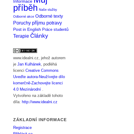
Informace
příběh
Naše služby
Odborné texty
Odborné akce
Poruchy příjmu potravy
Post in English
Práce studentů
Články
Terapie
www.idealni.cz
, jehož autorem
je
Jan Kulhánek
, podléhá
licenci
Creative Commons
Uveďte autora-Neužívejte dílo
komerčně-Zachovejte licenci
4.0 Mezinárodní
.
Vytvořeno na základě tohoto
díla:
http://www.idealni.cz
ZÁKLADNÍ INFORMACE
Registrace
Přihlásit se