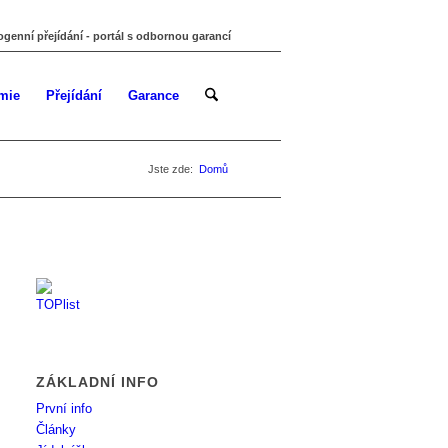
ogenní přejídání - portál s odbornou garancí
mie
Přejídání
Garance
Jste zde:
Domů
ZÁKLADNÍ INFO
První info
Články