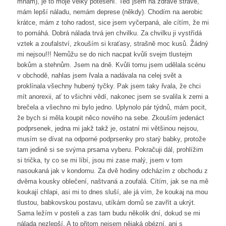
mňam), je to moje velký potěšení. Teď jsem na zdravé stravě,
mám lepší náladu, nemám deprese (někdy). Chodím na aerobic
krátce, mám z toho radost, sice jsem vyčerpaná, ale cítím, že mi
to pomáhá. Dobrá nálada trvá jen chvilku. Za chvilku ji vystřídá
vztek a zoufalství, zkouším si kraťasy, strašně moc kusů. Žádný
mi nejsou!!! Nemůžu se do nich nacpat kvůli svejm tlustejm
bokům a stehnům. Jsem na dně. Kvůli tomu jsem udělala scénu
v obchodě, nahlas jsem řvala a nadávala na celej svět a
proklínala všechny hubený tyčky. Pak jsem taky řvala, že chci
mít anorexii, ať to všichni vědí, nakonec jsem se svalila k zemi a
brečela a všechno mi bylo jedno. Uplynolo pár týdnů, mám pocit,
že bych si měla koupit něco nového na sebe. Zkouším jedenáct
podprsenek, jedna mi jakž takž je, ostatní mi většinou nejsou,
musím se dívat na odporné podprsenky pro starý babky, protože
tam jedině si se svýma prsama vyberu. Pokračuji dál, prohlížim
si trička, ty co se mi líbí, jsou mi zase malý, jsem v tom
nasoukaná jak v kondomu. Za dvě hodiny odcházím z obchodu z
dvěma kousky oblečení, naštvaná a zoufalá. Cítím, jak se na mě
koukají chlapi, asi mi to dnes sluší, ale já vím, že koukaj na mou
tlustou, babkovskou postavu, utíkám domů se zavřít a ukrýt.
Sama ležím v posteli a zas tam budu několik dní, dokud se mi
nálada nezlepší. A to přitom nejsem nějaká obézní, ani s