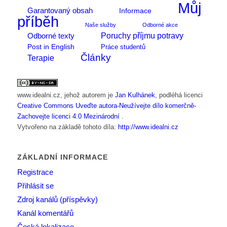
Můj
Garantovaný obsah
Informace
příběh
Naše služby
Odborné akce
Poruchy příjmu potravy
Odborné texty
Post in English
Práce studentů
Články
Terapie
www.idealni.cz
, jehož autorem je
Jan Kulhánek
, podléhá licenci
Creative Commons Uveďte autora-Neužívejte dílo komerčně-
Zachovejte licenci 4.0 Mezinárodní
.
Vytvořeno na základě tohoto díla:
http://www.idealni.cz
ZÁKLADNÍ INFORMACE
Registrace
Přihlásit se
Zdroj kanálů (příspěvky)
Kanál komentářů
Česká lokalizace