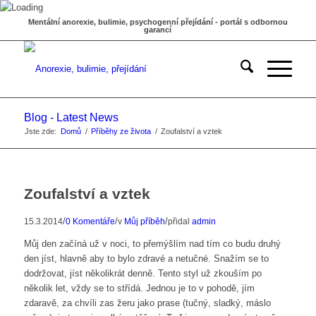
Mentální anorexie, bulimie, psychogenní přejídání - portál s odbornou
garancí
Blog - Latest News
Jste zde:
Domů
/
Příběhy ze života
/
Zoufalství a vztek
Zoufalství a vztek
/
/
/
15.3.2014
0 Komentáře
v
Můj příběh
přidal
admin
Můj den začíná už v noci, to přemýšlím nad tím co budu druhý
den jíst, hlavně aby to bylo zdravé a netučné. Snažím se to
dodržovat, jíst několikrát denně. Tento styl už zkouším po
několik let, vždy se to střídá. Jednou je to v pohodě, jím
zdaravě, za chvíli zas žeru jako prase (tučný, sladký, máslo