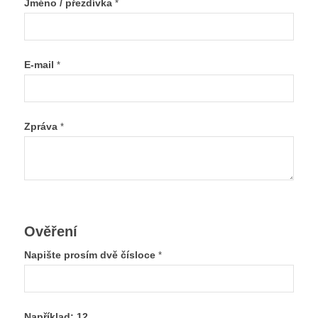
Jméno / přezdívka
*
E-mail
*
Zpráva
*
Ověření
Napište prosím dvě čísloce
*
Například: 12