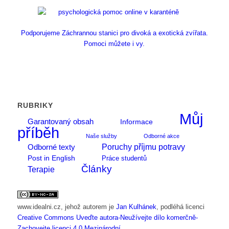
Podporujeme Záchrannou stanici pro divoká a exotická zvířata.
Pomoci můžete i vy.
RUBRIKY
Můj
Garantovaný obsah
Informace
příběh
Naše služby
Odborné akce
Poruchy příjmu potravy
Odborné texty
Post in English
Práce studentů
Články
Terapie
www.idealni.cz
, jehož autorem je
Jan Kulhánek
, podléhá licenci
Creative Commons Uveďte autora-Neužívejte dílo komerčně-
Zachovejte licenci 4.0 Mezinárodní
.