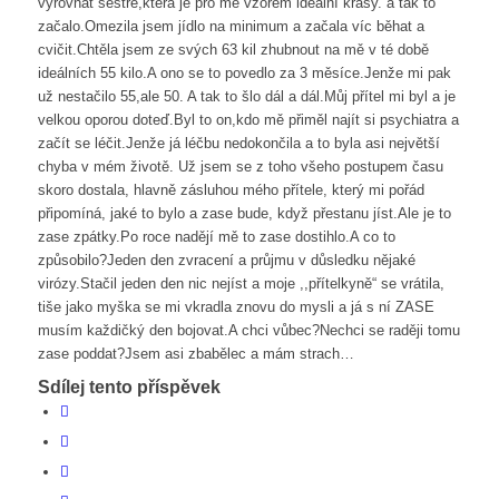
vyrovnat sestře,která je pro mě vzorem ideální krásy. a tak to
začalo.Omezila jsem jídlo na minimum a začala víc běhat a
cvičit.Chtěla jsem ze svých 63 kil zhubnout na mě v té době
ideálních 55 kilo.A ono se to povedlo za 3 měsíce.Jenže mi pak
už nestačilo 55,ale 50. A tak to šlo dál a dál.Můj přítel mi byl a je
velkou oporou doteď.Byl to on,kdo mě přiměl najít si psychiatra a
začít se léčit.Jenže já léčbu nedokončila a to byla asi největší
chyba v mém životě. Už jsem se z toho všeho postupem času
skoro dostala, hlavně zásluhou mého přítele, který mi pořád
připomíná, jaké to bylo a zase bude, když přestanu jíst.Ale je to
zase zpátky.Po roce nadějí mě to zase dostihlo.A co to
způsobilo?Jeden den zvracení a průjmu v důsledku nějaké
virózy.Stačil jeden den nic nejíst a moje ,,přítelkyně“ se vrátila,
tiše jako myška se mi vkradla znovu do mysli a já s ní ZASE
musím každičký den bojovat.A chci vůbec?Nechci se raději tomu
zase poddat?Jsem asi zbabělec a mám strach…
Sdílej tento příspěvek