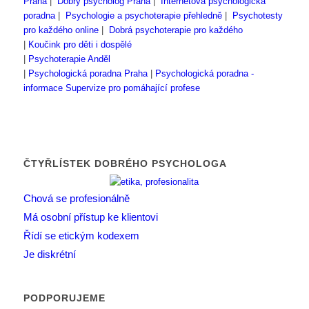
Praha
|
Dobrý psycholog Praha
|
Internetová psychologická
poradna
|
Psychologie a psychoterapie přehledně
|
Psychotesty
pro každého online
|
Dobrá psychoterapie pro každého
|
Koučink pro děti i dospělé
|
Psychoterapie Anděl
|
Psychologická poradna Praha
|
Psychologická poradna -
informace
Supervize pro pomáhající profese
ČTYŘLÍSTEK DOBRÉHO PSYCHOLOGA
Chová se profesionálně
Má osobní přístup ke klientovi
Řídí se etickým kodexem
Je diskrétní
PODPORUJEME