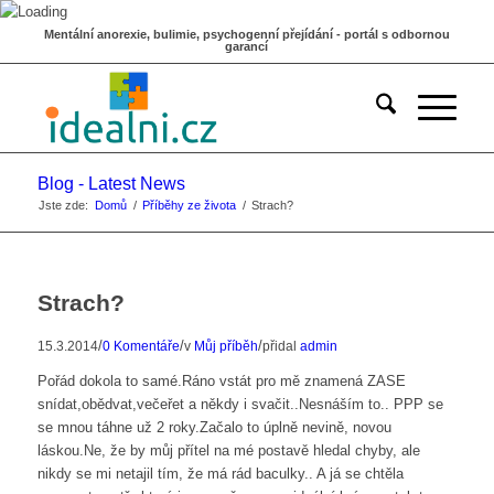
Mentální anorexie, bulimie, psychogenní přejídání - portál s odbornou
garancí
Blog - Latest News
Jste zde:
Domů
/
Příběhy ze života
/
Strach?
Strach?
/
/
/
15.3.2014
0 Komentáře
v
Můj příběh
přidal
admin
Pořád dokola to samé.Ráno vstát pro mě znamená ZASE
snídat,obědvat,večeřet a někdy i svačit..Nesnáším to.. PPP se
se mnou táhne už 2 roky.Začalo to úplně nevině, novou
láskou.Ne, že by můj přítel na mé postavě hledal chyby, ale
nikdy se mi netajil tím, že má rád baculky.. A já se chtěla