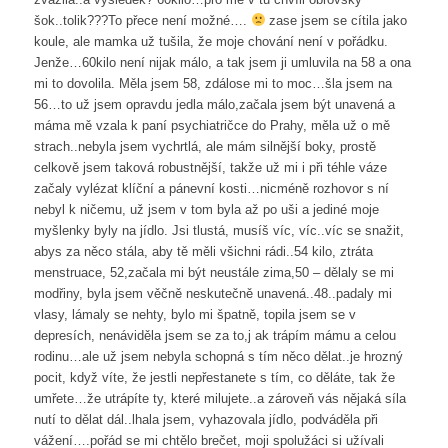
šok..tolik???To přece není možné….
zase jsem se cítila jako
koule, ale mamka už tušila, že moje chování není v pořádku.
Jenže…60kilo není nijak málo, a tak jsem ji umluvila na 58 a ona
mi to dovolila. Měla jsem 58, zdálose mi to moc…šla jsem na
56…to už jsem opravdu jedla málo,začala jsem být unavená a
máma mě vzala k paní psychiatričce do Prahy, měla už o mě
strach..nebyla jsem vychrtlá, ale mám silnější boky, prostě
celkově jsem taková robustnější, takže už mi i při téhle váze
začaly vylézat klíční a pánevní kosti…nicméně rozhovor s ní
nebyl k ničemu, už jsem v tom byla až po uši a jediné moje
myšlenky byly na jídlo. Jsi tlustá, musíš víc, víc..víc se snažit,
abys za něco stála, aby tě měli všichni rádi..54 kilo, ztráta
menstruace, 52,začala mi být neustále zima,50 – dělaly se mi
modřiny, byla jsem věčně neskutečně unavená..48..padaly mi
vlasy, lámaly se nehty, bylo mi špatně, topila jsem se v
depresích, nenáviděla jsem se za to,j ak trápím mámu a celou
rodinu…ale už jsem nebyla schopná s tím něco dělat..je hrozný
pocit, když víte, že jestli nepřestanete s tím, co děláte, tak že
umřete…že utrápíte ty, které milujete..a zároveň vás nějaká síla
nutí to dělat dál..lhala jsem, vyhazovala jídlo, podváděla při
vážení….pořád se mi chtělo brečet, moji spolužáci si užívali