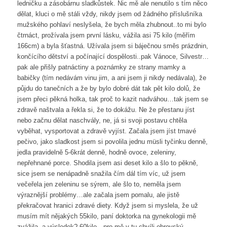
ledničku a zásobárnu sladkůstek. Nic mě ale nenutilo s tím něco
dělat, kluci o mě stáli vždy, nikdy jsem od žádného příslušníka
mužského pohlaví neslyšela, že bych měla zhubnout..to mi bylo
čtrnáct, prožívala jsem první lásku, vážila asi 75 kilo (měřím
166cm) a byla šťastná. Užívala jsem si báječnou směs prázdnin,
končícího dětství a počínající dospělosti..pak Vánoce, Silvestr…
pak ale přišly patnáctiny a poznámky ze strany mamky a
babičky (tím nedávám vinu jim, a ani jsem ji nikdy nedávala), že
půjdu do tanečních a že by bylo dobré dát tak pět kilo dolů, že
jsem přeci pěkná holka, tak proč to kazit nadváhou…tak jsem se
zdravě naštvala a řekla si, že to dokážu. Ne že přestanu jíst
nebo začnu dělat naschvály, ne, já si svoji postavu chtěla
vyběhat, vysportovat a zdravě vyjíst. Začala jsem jíst tmavé
pečivo, jako sladkost jsem si povolila jednu müsli tyčinku denně,
jedla pravidelně 5-6krát denně, hodně ovoce, zeleniny,
nepřehnané porce. Shodila jsem asi deset kilo a šlo to pěkně,
sice jsem se nenápadně snažila čím dál tím víc, už jsem
večeřela jen zeleninu se sýrem, ale šlo to, neměla jsem
výraznější problémy…ale začala jsem pomalu, ale jistě
překračovat hranici zdravé diety. Když jsem si myslela, že už
musím mít nějakých 55kilo, paní doktorka na gynekologii mě
zvážila..a výsledek? 60kilo…pro mě v tu chvíli obrovský