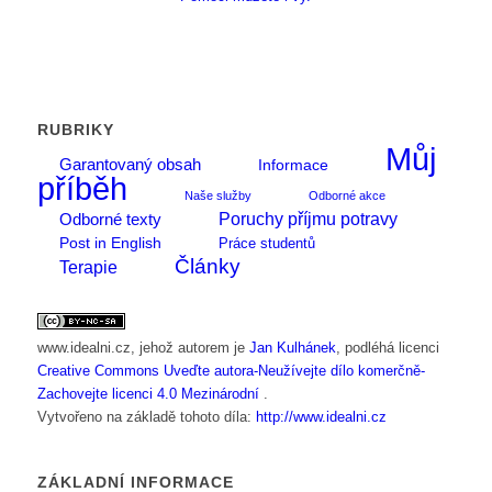
RUBRIKY
Můj
Garantovaný obsah
Informace
příběh
Naše služby
Odborné akce
Poruchy příjmu potravy
Odborné texty
Post in English
Práce studentů
Články
Terapie
www.idealni.cz
, jehož autorem je
Jan Kulhánek
, podléhá licenci
Creative Commons Uveďte autora-Neužívejte dílo komerčně-
Zachovejte licenci 4.0 Mezinárodní
.
Vytvořeno na základě tohoto díla:
http://www.idealni.cz
ZÁKLADNÍ INFORMACE