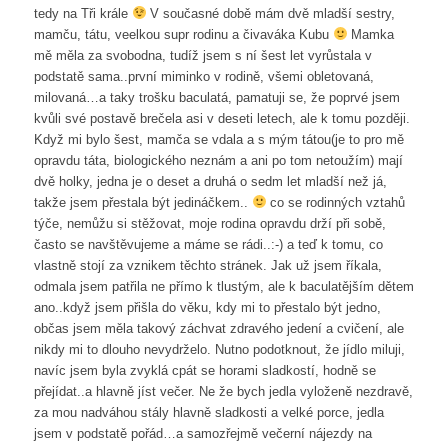
tedy na Tři krále
V současné době mám dvě mladší sestry,
mamču, tátu, veelkou supr rodinu a čivaváka Kubu
Mamka
mě měla za svobodna, tudíž jsem s ní šest let vyrůstala v
podstatě sama..první miminko v rodině, všemi obletovaná,
milovaná…a taky trošku baculatá, pamatuji se, že poprvé jsem
kvůli své postavě brečela asi v deseti letech, ale k tomu později.
Když mi bylo šest, mamča se vdala a s mým tátou(je to pro mě
opravdu táta, biologického neznám a ani po tom netoužím) mají
dvě holky, jedna je o deset a druhá o sedm let mladší než já,
takže jsem přestala být jedináčkem..
co se rodinných vztahů
týče, nemůžu si stěžovat, moje rodina opravdu drží při sobě,
často se navštěvujeme a máme se rádi..:-) a teď k tomu, co
vlastně stojí za vznikem těchto stránek. Jak už jsem říkala,
odmala jsem patřila ne přímo k tlustým, ale k baculatějším dětem
ano..když jsem přišla do věku, kdy mi to přestalo být jedno,
občas jsem měla takový záchvat zdravého jedení a cvičení, ale
nikdy mi to dlouho nevydrželo. Nutno podotknout, že jídlo miluji,
navíc jsem byla zvyklá cpát se horami sladkostí, hodně se
přejídat..a hlavně jíst večer. Ne že bych jedla vyloženě nezdravě,
za mou nadváhou stály hlavně sladkosti a velké porce, jedla
jsem v podstatě pořád…a samozřejmě večerní nájezdy na