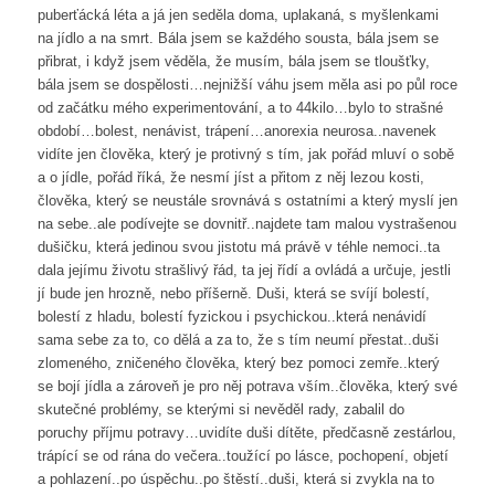
puberťácká léta a já jen seděla doma, uplakaná, s myšlenkami
na jídlo a na smrt. Bála jsem se každého sousta, bála jsem se
přibrat, i když jsem věděla, že musím, bála jsem se tloušťky,
bála jsem se dospělosti…nejnižší váhu jsem měla asi po půl roce
od začátku mého experimentování, a to 44kilo…bylo to strašné
období…bolest, nenávist, trápení…anorexia neurosa..navenek
vidíte jen člověka, který je protivný s tím, jak pořád mluví o sobě
a o jídle, pořád říká, že nesmí jíst a přitom z něj lezou kosti,
člověka, který se neustále srovnává s ostatními a který myslí jen
na sebe..ale podívejte se dovnitř..najdete tam malou vystrašenou
dušičku, která jedinou svou jistotu má právě v téhle nemoci..ta
dala jejímu životu strašlivý řád, ta jej řídí a ovládá a určuje, jestli
jí bude jen hrozně, nebo příšerně. Duši, která se svíjí bolestí,
bolestí z hladu, bolestí fyzickou i psychickou..která nenávidí
sama sebe za to, co dělá a za to, že s tím neumí přestat..duši
zlomeného, zničeného člověka, který bez pomoci zemře..který
se bojí jídla a zároveň je pro něj potrava vším..člověka, který své
skutečné problémy, se kterými si nevěděl rady, zabalil do
poruchy příjmu potravy…uvidíte duši dítěte, předčasně zestárlou,
trápící se od rána do večera..toužící po lásce, pochopení, objetí
a pohlazení..po úspěchu..po štěstí..duši, která si zvykla na to