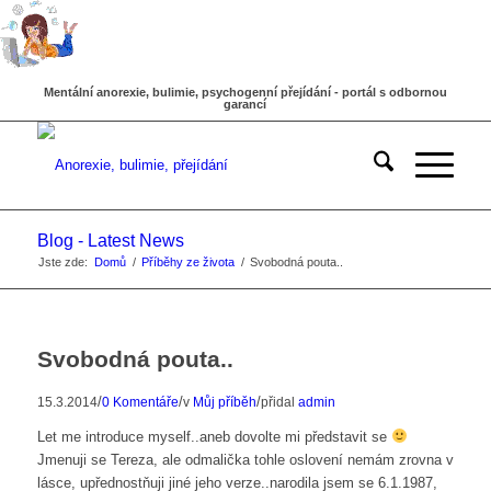
Mentální anorexie, bulimie, psychogenní přejídání - portál s odbornou
garancí
Blog - Latest News
Jste zde:
Domů
/
Příběhy ze života
/
Svobodná pouta..
Svobodná pouta..
/
/
/
15.3.2014
0 Komentáře
v
Můj příběh
přidal
admin
Let me introduce myself..aneb dovolte mi představit se
Jmenuji se Tereza, ale odmalička tohle oslovení nemám zrovna v
lásce, upřednostňuji jiné jeho verze..narodila jsem se 6.1.1987,