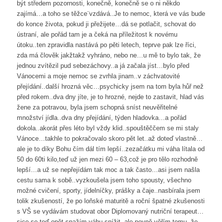
být středem pozornosti, konečně, konečně se o ni někdo
zajímá…a toho se těžce¨vzdává..Je to nemoc, která ve vás bude
do konce života, pokud ji přežijete…dá se potlačit, schovat do
ústraní, ale pořád tam je a čeká na příležitost k novému
útoku..ten zpravidla nastává po pěti letech, teprve pak lze říci,
zda má člověk jakžtakž vyhráno, nebo ne…u mě to bylo tak, že
jednou zvítězil pud sebezáchovy..a já začala jíst…bylo před
Vánocemi a moje nemoc se zvrhla jinam..v záchvatovité
přejídání..další hrozná věc…psychicky jsem na tom byla hůř než
před rokem..dva dny jíte, je to hrozné, nejde to zastavit, hlad vás
žene za potravou, byla jsem schopná sníst neuvěřitelné
množství jídla..dva dny přejídání, týden hladovka…a pořád
dokola..akorát přes léto byl vždy klid..spouštěččem se mi staly
Vánoce…takhle to pokračovalo skoro pět let..až doteď vlastně…
ale je to díky Bohu čím dál tím lepší..zezačátku mi váha lítala od
50 do 60ti kilo,teď už jen mezi 60 – 63,což je pro tělo rozhodně
lepší…a už se nepřejídám tak moc a tak často…asi jsem našla
cestu sama k sobě..vyzkoušela jsem toho spousty, všechno
možné cvičení, sporty, jídelníčky, prášky a čaje..nasbírala jsem
tolik zkušeností, že po loňské maturitě a roční špatné zkušenosti
s VŠ se vydávám studovat obor Diplomovaný nutriční terapeut…
sice se teď opět snažím váhu snížit, ale pevně věřím tomu, že