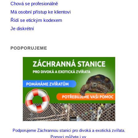
Chová se profesionálně
Má osobní přístup ke klientovi
Řídí se etickým kodexem
Je diskrétní
PODPORUJEME
Podporujeme Záchrannou stanici pro divoká a exotická zvířata.
Pomoci můžete i vy.