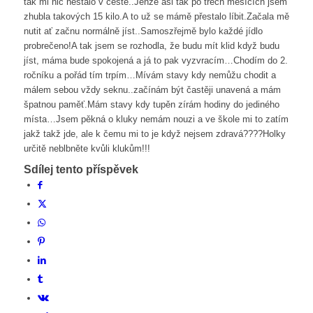
tak mi nic nestálo v cestě..Jenže asi tak po třech měsících jsem
zhubla takových 15 kilo.A to už se mámě přestalo líbit.Začala mě
nutit ať začnu normálně jíst..Samoszřejmě bylo každé jídlo
probrečeno!A tak jsem se rozhodla, že budu mít klid když budu
jíst, máma bude spokojená a já to pak vyzvracím…Chodím do 2.
ročníku a pořád tím trpím…Mívám stavy kdy nemůžu chodit a
málem sebou vždy seknu..začínám být častěji unavená a mám
špatnou paměť.Mám stavy kdy tupěn zírám hodiny do jediného
místa…Jsem pěkná o kluky nemám nouzi a ve škole mi to zatím
jakž takž jde, ale k čemu mi to je když nejsem zdravá????Holky
určitě neblbněte kvůli klukům!!!
Sdílej tento příspěvek