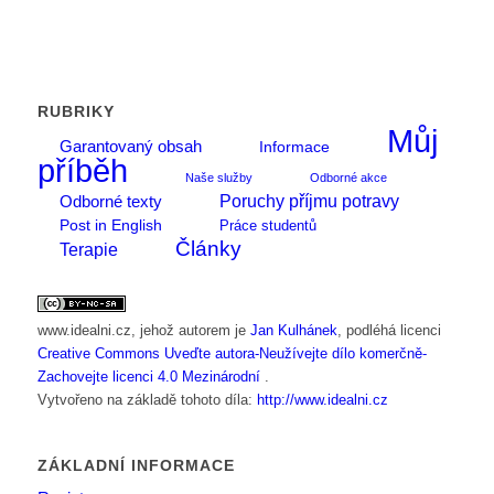
RUBRIKY
Můj
Garantovaný obsah
Informace
příběh
Naše služby
Odborné akce
Poruchy příjmu potravy
Odborné texty
Post in English
Práce studentů
Články
Terapie
www.idealni.cz
, jehož autorem je
Jan Kulhánek
, podléhá licenci
Creative Commons Uveďte autora-Neužívejte dílo komerčně-
Zachovejte licenci 4.0 Mezinárodní
.
Vytvořeno na základě tohoto díla:
http://www.idealni.cz
ZÁKLADNÍ INFORMACE