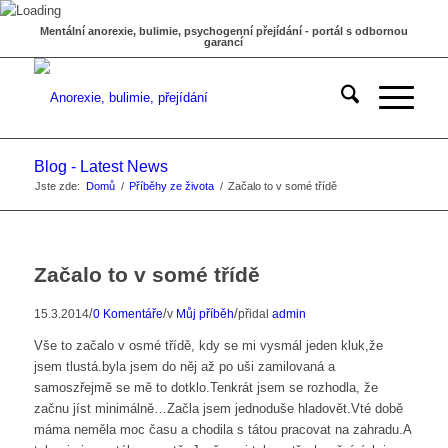
Mentální anorexie, bulimie, psychogenní přejídání - portál s odbornou
garancí
Blog - Latest News
Jste zde:
Domů
/
Příběhy ze života
/
Začalo to v somé třídě
Začalo to v somé třídě
/
/
/
15.3.2014
0 Komentáře
v
Můj příběh
přidal
admin
Vše to začalo v osmé třídě, kdy se mi vysmál jeden kluk,že
jsem tlustá.byla jsem do něj až po uši zamilovaná a
samoszřejmě se mě to dotklo.Tenkrát jsem se rozhodla, že
začnu jíst minimálně…Začla jsem jednoduše hladovět.Vté době
máma neměla moc času a chodila s tátou pracovat na zahradu.A