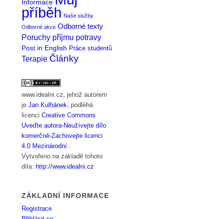
Informace
příběh
Naše služby
Odborné texty
Odborné akce
Poruchy příjmu potravy
Post in English
Práce studentů
Články
Terapie
www.idealni.cz
, jehož autorem
je
Jan Kulhánek
, podléhá
licenci
Creative Commons
Uveďte autora-Neužívejte dílo
komerčně-Zachovejte licenci
4.0 Mezinárodní
.
Vytvořeno na základě tohoto
díla:
http://www.idealni.cz
ZÁKLADNÍ INFORMACE
Registrace
Přihlásit se