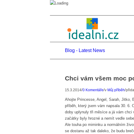
Blog - Latest News
Chci vám všem moc po
/
/
/
15.3.2014
0 Komentáře
v
Můj příběh
přid
Ahojte Princesse, Angel, Sarah, Jitko,
příběh, který jsem vám napsala 30. 6. 
doby uplynuly tři měsíce a já vám chci 
začátky byly hrozné a nemít vedle sebe 
Ale touha po miminku a normálním život
se dostanu až tak daleko, že budu breče