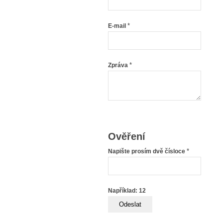
*
E-mail
*
Zpráva
Ověření
*
Napište prosím dvě čísloce
Například: 12