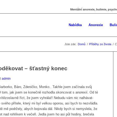
Mentální anorexie, bulimie, psych
Nabídka
Anorexie
Buli
Jste zde:
Domů
/
Příběhy ze života
/
C
děkovat – šťastný konec
al
admin
 Barborko, Báro, Zdeničko, Monko.. Takhle jsem začínala svůj
O tom, jak jsem se konečně rozhodla skoncovat s anorexií. Od té
vítězoslavně říct, že jsem vyhrála!! Nebudu vám nic nalhávat-
svého přítele, který mi byl velkou oporou, asi bych to nezvládla.
ě mě podržely, abych bojovala dál. Nikdy bych si nemyslela, že
t nad rohlíkem k večeři. Jedla jsem ho asi půl hodiny, brečela