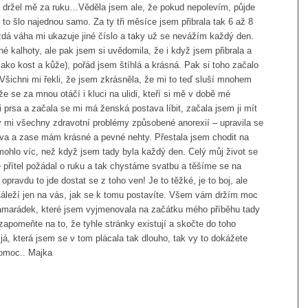
 a držel mě za ruku…Věděla jsem ale, že pokud nepolevím, půjde
ž to šlo najednou samo. Za ty tři měsíce jsem přibrala tak 6 až 8
dá váha mi ukazuje jiné číslo a taky už se nevážím každý den.
né kalhoty, ale pak jsem si uvědomila, že i když jsem přibrala a
ako kost a kůže), pořád jsem štíhlá a krásná. Pak si toho začalo
 Všichni mi řekli, že jsem zkrásněla, že mi to teď sluší mnohem
že se za mnou otáčí i kluci na ulidi, kteří si mě v době mé
i prsa a začala se mi má ženská postava líbit, začala jsem ji mít
ly mi všechny zdravotní problémy způsobené anorexií – upravila se
hlava a zase mám krásné a pevné nehty. Přestala jsem chodit na
pomohlo víc, než když jsem tady byla každý den. Celý můj život se
ě přítel požádal o ruku a tak chystáme svatbu a těšíme se na
opravdu to jde dostat se z toho ven! Je to těžké, je to boj, ale
Záleží jen na vás, jak se k tomu postavíte. Všem vám držím moc
amarádek, které jsem vyjmenovala na začátku mého příběhu tady
 zapomeňte na to, že tyhle stránky existují a skočte do toho
já, která jsem se v tom plácala tak dlouho, tak vy to dokážete
pomoc.. Majka