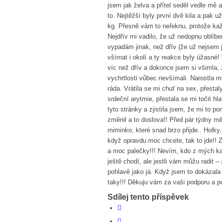
jsem jak želva a přítel seděl vedle mě
to. Nejtěžší byly první dvě kila a pak u
kg. Přesně vám to neřeknu, protože kaž
Nejdřív mi vadilo, že už nedopnu oblíbe
vypadám jinak, než dřív (že už nejsem j
všímat i okolí a ty reakce byly úžasné!
víc než dřív a dokonce jsem si všimla, 
vychrtlosti vůbec nevšímali. Narostla m
ráda. Vrátila se mi chuť na sex, přesta
srdeční arytmie, přestala se mi točit 
tyto stránky a zjistila jsem, že mi to 
změnil a to doslova!! Před pár týdny m
miminko, které snad brzo přijde.. Holky, 
když opravdu moc chcete, tak to jde!! 
a moc palečky!!! Nevím, kdo z mých k
ještě chodí, ale jestli vám můžu radit –
pohlavě jako já. Když jsem to dokázala 
taky!!! Děkuju vám za vaši podporu a 
Sdílej tento příspěvek