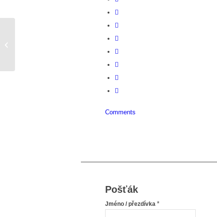
Začalo to v somé třídě
Comments
Pošťák
*
Jméno / přezdívka