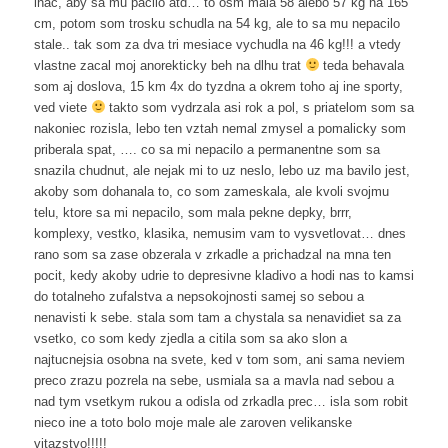
inac, aby sa mu pacilo atd… to osm mala 58 alebo 57 kg na 165
cm, potom som trosku schudla na 54 kg, ale to sa mu nepacilo
stale.. tak som za dva tri mesiace vychudla na 46 kg!!! a vtedy
vlastne zacal moj anorekticky beh na dlhu trat
teda behavala
som aj doslova, 15 km 4x do tyzdna a okrem toho aj ine sporty,
ved viete
takto som vydrzala asi rok a pol, s priatelom som sa
nakoniec rozisla, lebo ten vztah nemal zmysel a pomalicky som
priberala spat, …. co sa mi nepacilo a permanentne som sa
snazila chudnut, ale nejak mi to uz neslo, lebo uz ma bavilo jest,
akoby som dohanala to, co som zameskala, ale kvoli svojmu
telu, ktore sa mi nepacilo, som mala pekne depky, brrr,
komplexy, vestko, klasika, nemusim vam to vysvetlovat… dnes
rano som sa zase obzerala v zrkadle a prichadzal na mna ten
pocit, kedy akoby udrie to depresivne kladivo a hodi nas to kamsi
do totalneho zufalstva a nepsokojnosti samej so sebou a
nenavisti k sebe. stala som tam a chystala sa nenavidiet sa za
vsetko, co som kedy zjedla a citila som sa ako slon a
najtucnejsia osobna na svete, ked v tom som, ani sama neviem
preco zrazu pozrela na sebe, usmiala sa a mavla nad sebou a
nad tym vsetkym rukou a odisla od zrkadla prec… isla som robit
nieco ine a toto bolo moje male ale zaroven velikanske
vitazstvo!!!!!