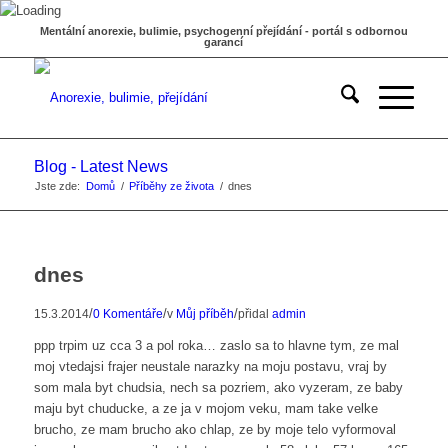
Mentální anorexie, bulimie, psychogenní přejídání - portál s odbornou
garancí
Blog - Latest News
Jste zde:
Domů
/
Příběhy ze života
/
dnes
dnes
/
/
/
15.3.2014
0 Komentáře
v
Můj příběh
přidal
admin
ppp trpim uz cca 3 a pol roka… zaslo sa to hlavne tym, ze mal
moj vtedajsi frajer neustale narazky na moju postavu, vraj by
som mala byt chudsia, nech sa pozriem, ako vyzeram, ze baby
maju byt chuducke, a ze ja v mojom veku, mam take velke
brucho, ze mam brucho ako chlap, ze by moje telo vyformoval