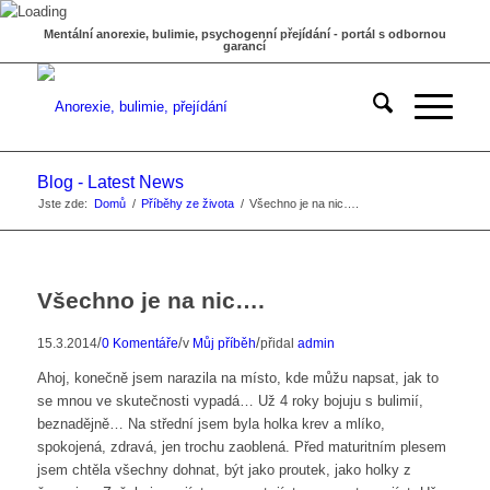
Mentální anorexie, bulimie, psychogenní přejídání - portál s odbornou
garancí
Blog - Latest News
Jste zde:
Domů
/
Příběhy ze života
/
Všechno je na nic….
Všechno je na nic….
/
/
/
15.3.2014
0 Komentáře
v
Můj příběh
přidal
admin
Ahoj, konečně jsem narazila na místo, kde můžu napsat, jak to
se mnou ve skutečnosti vypadá… Už 4 roky bojuju s bulimií,
beznadějně… Na střední jsem byla holka krev a mlíko,
spokojená, zdravá, jen trochu zaoblená. Před maturitním plesem
jsem chtěla všechny dohnat, být jako proutek, jako holky z