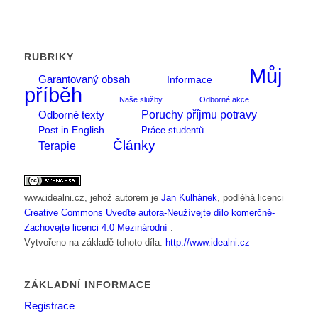
RUBRIKY
Můj
Garantovaný obsah
Informace
příběh
Naše služby
Odborné akce
Poruchy příjmu potravy
Odborné texty
Post in English
Práce studentů
Články
Terapie
www.idealni.cz
, jehož autorem je
Jan Kulhánek
, podléhá licenci
Creative Commons Uveďte autora-Neužívejte dílo komerčně-
Zachovejte licenci 4.0 Mezinárodní
.
Vytvořeno na základě tohoto díla:
http://www.idealni.cz
ZÁKLADNÍ INFORMACE
Registrace