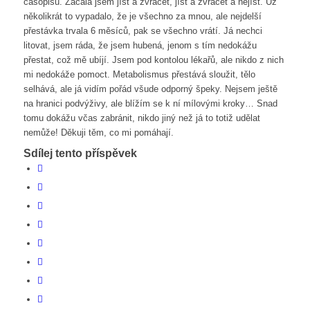
časopisu. Začala jsem jíst a zvracet, jíst a zvracet a nejíst. Už
několikrát to vypadalo, že je všechno za mnou, ale nejdelší
přestávka trvala 6 měsíců, pak se všechno vrátí. Já nechci
litovat, jsem ráda, že jsem hubená, jenom s tím nedokážu
přestat, což mě ubíjí. Jsem pod kontolou lékařů, ale nikdo z nich
mi nedokáže pomoct. Metabolismus přestává sloužit, tělo
selhává, ale já vidím pořád všude odporný špeky. Nejsem ještě
na hranici podvýživy, ale blížím se k ní mílovými kroky… Snad
tomu dokážu včas zabránit, nikdo jiný než já to totiž udělat
nemůže! Děkuji těm, co mi pomáhají.
Sdílej tento příspěvek