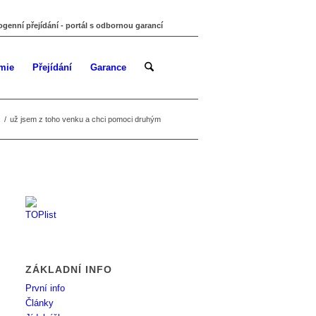
ogenní přejídání - portál s odbornou garancí
mie
Přejídání
Garance
/
už jsem z toho venku a chci pomoci druhým
ZÁKLADNÍ INFO
První info
Články