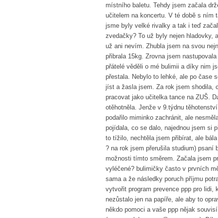
místního baletu. Tehdy jsem začala drž
učitelem na koncertu. V té době s ním 
jsme byly velké rivalky a tak i teď zača
zvedačky? To už byly nejen hladovky, a
už ani nevím. Zhubla jsem na svou nejni
přibrala 15kg. Zrovna jsem nastupovala 
přátelé věděli o mé bulimii a díky nim 
přestala. Nebylo to lehké, ale po čase s
jíst a žasla jsem. Za rok jsem shodila,
pracovat jako učitelka tance na ZUŠ. D
otěhotněla. Jenže v 9.týdnu těhotenstv
podařilo miminko zachránit, ale nesměl
pojídala, co se dalo, najednou jsem si 
to tížilo, nechtěla jsem přibírat, ale 
? na rok jsem přerušila studium) psaní
možnosti tímto směrem. Začala jsem proč
vyléčené? bulimičky často v prvních mě
sama a že následky poruch příjmu potra
vytvořit program prevence ppp pro lidi,
nezůstalo jen na papíře, ale aby to opr
někdo pomoci a vaše ppp nějak souvisí 