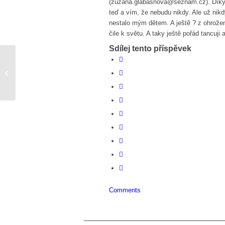
(zuzana.glabasnova@seznam.cz). Díky 
teď a vím, že nebudu nikdy. Ale už nik
nestalo mým dětem. A ještě ? z ohrože
čile k světu. A taky ještě pořád tancuj
Sdílej tento příspěvek
Všechno je na nic….
Comments