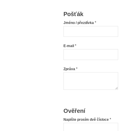
Pošťák
*
Jméno / přezdívka
*
E-mail
*
Zpráva
Ověření
*
Napište prosím dvě čísloce