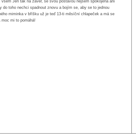
všem Jen tak na závěr, se svou postavou nejsem spokojená ani
dy do toho nechci spadnout znovu a bojím se, aby se to jednou
ného miminka v bříšku už je teď 13-ti měsíční chlapeček a má se
i a moc mi to pomáhá!