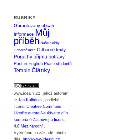
RUBRIKY
Garantovaný obsah
Můj
Informace
příběh
Naše služby
Odborné texty
Odborné akce
Poruchy příjmu potravy
Post in English
Práce studentů
Články
Terapie
www.idealni.cz
, jehož autorem
je
Jan Kulhánek
, podléhá
licenci
Creative Commons
Uveďte autora-Neužívejte dílo
komerčně-Zachovejte licenci
4.0 Mezinárodní
.
Vytvořeno na základě tohoto
díla:
http://www.idealni.cz