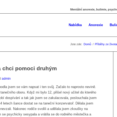
Mentální anorexie, bulimie, psych
Nabídka
Anorexie
Buli
Jste zde:
Domů
/
Příběhy ze života
a chci pomoci druhým
al
admin
hodla jsem se vám napsat i ten svůj. Začalo to naprosto nevině.
anečního oboru. Když mi bylo 12, přišel nový učitel do kterého
obí dospívání a tak jak jsem se zakulacovala, poslouchala jsem
14 letech šance dostat se na taneční konzervatoř. Dělala jsem
nevzali. Nakonec rodiče svolili a udělala jsem zkoušky na
se psychicky sesypala a vrátila se do rodného městečka a