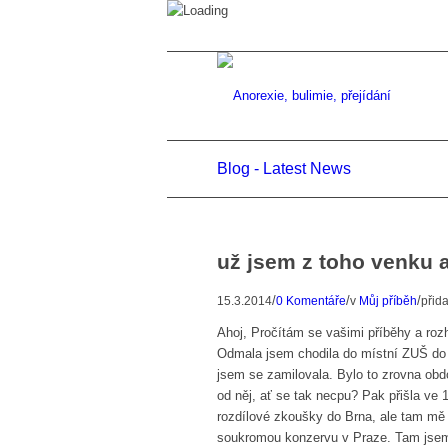
Blog - Latest News
už jsem z toho venku 
/
/
/
15.3.2014
0 Komentáře
v
Můj příběh
přid
Ahoj, Pročítám se vašimi příběhy a roz
Odmala jsem chodila do místní ZUŠ do t
jsem se zamilovala. Bylo to zrovna obd
od něj, ať se tak necpu? Pak přišla ve 
rozdílové zkoušky do Brna, ale tam mě 
soukromou konzervu v Praze. Tam jsem 