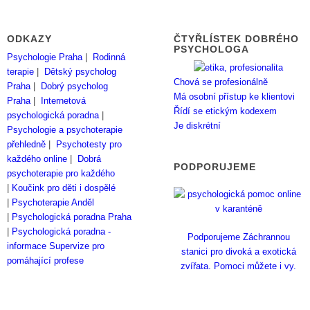
ODKAZY
ČTYŘLÍSTEK DOBRÉHO
PSYCHOLOGA
Psychologie Praha
|
Rodinná
terapie
|
Dětský psycholog
Chová se profesionálně
Praha
|
Dobrý psycholog
Má osobní přístup ke klientovi
Praha
|
Internetová
Řídí se etickým kodexem
psychologická poradna
|
Je diskrétní
Psychologie a psychoterapie
přehledně
|
Psychotesty pro
každého online
|
Dobrá
PODPORUJEME
psychoterapie pro každého
|
Koučink pro děti i dospělé
|
Psychoterapie Anděl
|
Psychologická poradna Praha
|
Psychologická poradna -
Podporujeme Záchrannou
informace
Supervize pro
stanici pro divoká a exotická
pomáhající profese
zvířata. Pomoci můžete i vy.