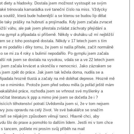
et diety a hladovky. Dostala jsem možnost vystoupit se svým
také trénovala kamarádka své taneční číslo na miss. Vždycky
la soutěž, která bude hubenější a se kterou se budou líp dělat
le taky prášky na hubnutí a projímadla. Kdy jsem začala zvracet
žší váhu, ale pak jsem přestala zvládat záchvaty přejídání a
na gympl a připadala si příšerně. Někdy v druháku už mí nejbližší
jsem se z toho postupně dostala. Někdy v 17 letech jsem s tím
e mi podařilo i díky tomu, že jsem si našla přítele, začít normálně
 co se mi za 4 roky s bulimií nepodařilo. Po gymplu jsem začala
alší rok jsem se dostala na vysokou, vdala se a ve 22 letech jsem
í jsem začala krvácet a skončila v nemocnici. Jako zázrakem se
a jsem zpět do práce. Jak jsem tak ležela doma, nudila se a
připadala hrozně tlustá a začaly na mě doléhat deprese. Hrozně mě
bála se o miminko. Protože jsem před sebou měla (a pořád ještě mám
 bakalářské práce, rozhodla jsem se vrhnout své myšlenky a
ítat literaturu k ppp a mimo jiné jsem se dočetla že i ?
sících těhotenství potratí.Uvědomila jsem si, že v tom nejsem
vy jsou opravdu na celý život. Ve své bakalářce se snažím
 kteří se nějakým způsobem věnují tanci. Hlavně chci, aby
avdu šlo do praxe a pomohlo to dalším lidem. Jestli mi v tom chce
s tancem, pošlete mi prosím svůj příběh na mail