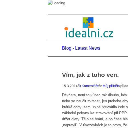
Blog - Latest News
Vím, jak z toho ven.
/
/
/
15.3.2014
0 Komentáře
v
Můj příběh
přid
Děvčata, není to vůbec tak dlouho, kdy 
nebo se naučit zvracet, jen proboha ab
krátké doby jsem úplně převrátila celé s
základní pokyny ke stravování při PPP. J
držet diety. Tělo se brání, a po čase hl
„napravil“. V úvozovkách je to proto, že