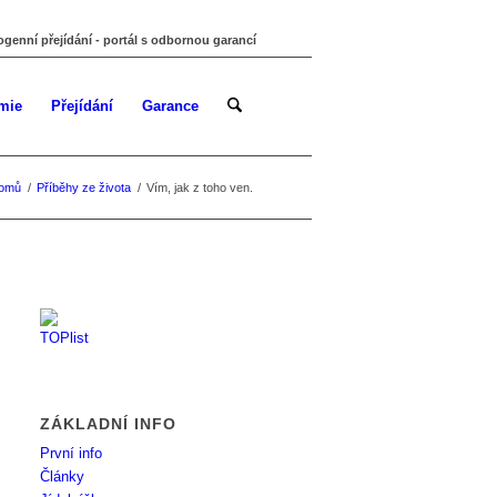
ogenní přejídání - portál s odbornou garancí
mie
Přejídání
Garance
omů
/
Příběhy ze života
/
Vím, jak z toho ven.
ZÁKLADNÍ INFO
První info
Články