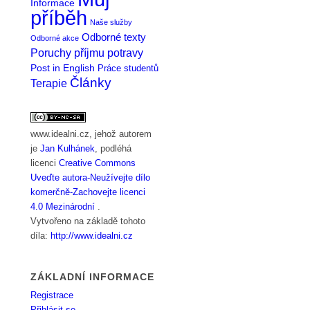
Informace
příběh
Naše služby
Odborné texty
Odborné akce
Poruchy příjmu potravy
Post in English
Práce studentů
Články
Terapie
www.idealni.cz
, jehož autorem
je
Jan Kulhánek
, podléhá
licenci
Creative Commons
Uveďte autora-Neužívejte dílo
komerčně-Zachovejte licenci
4.0 Mezinárodní
.
Vytvořeno na základě tohoto
díla:
http://www.idealni.cz
ZÁKLADNÍ INFORMACE
Registrace
Přihlásit se