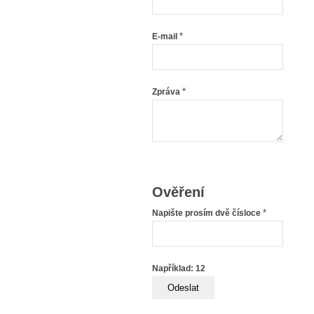
*
E-mail
*
Zpráva
Ověření
*
Napište prosím dvě čísloce
Například: 12