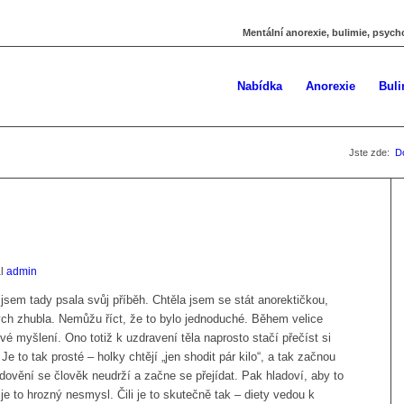
Mentální anorexie, bulimie, psych
Nabídka
Anorexie
Buli
Jste zde:
D
al
admin
jsem tady psala svůj příběh. Chtěla jsem se stát anorektičkou,
ych zhubla. Nemůžu říct, že to bylo jednoduché. Během velice
vé myšlení. Ono totiž k uzdravení těla naprosto stačí přečíst si
e to tak prosté – holky chtějí „jen shodit pár kilo“, a tak začnou
adovění se člověk neudrží a začne se přejídat. Pak hladoví, aby to
 je to hrozný nesmysl. Čili je to skutečně tak – diety vedou k