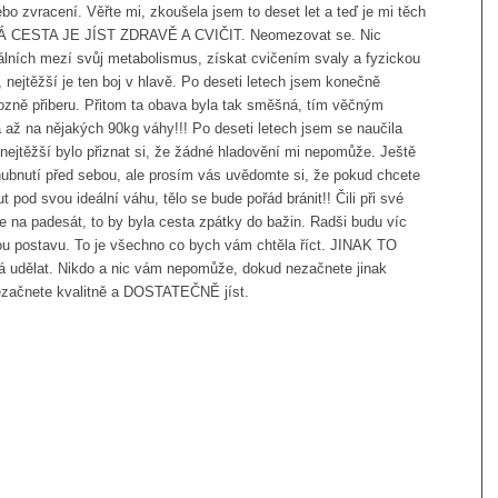
ebo zvracení. Věřte mi, zkoušela jsem to deset let a teď je mi těch
NÁ CESTA JE JÍST ZDRAVĚ A CVIČIT. Neomezovat se. Nic
málních mezí svůj metabolismus, získat cvičením svaly a fyzickou
 nejtěžší je ten boj v hlavě. Po deseti letech jsem konečně
rozně přiberu. Přitom ta obava byla tak směšná, tím věčným
 až na nějakých 90kg váhy!!! Po deseti letech jsem se naučila
e nejtěžší bylo přiznat si, že žádné hladovění mi nepomůže. Ještě
hubnutí před sebou, ale prosím vás uvědomte si, že pokud chcete
pod svou ideální váhu, tělo se bude pořád bránit!! Čili při své
 na padesát, to by byla cesta zpátky do bažin. Radši budu víc
ou postavu. To je všechno co bych vám chtěla říct. JINAK TO
edá udělat. Nikdo a nic vám nepomůže, dokud nezačnete jinak
nezačnete kvalitně a DOSTATEČNĚ jíst.