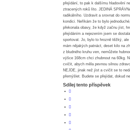
přejídání, to pak k dalšímu hladovění n
ztracených roků líto. JEDINÁ SPRÁV
radikálního. Uzdravit a srovnat do nor
kondici. Neříkám že to bylo jednoduché,
překonala obavy, že když začnu jíst, h
přejídáním a nejezením jsem se dostala
sportovat. Jo, bylo to hrozně těžký, al
mám nějakých patnáct, deset kilo na z
z bludného kruhu ven, nemůžete hubnout 
výšce 168cm chci zhubnout na 60kg. Ne
cvičit, abych měla pevnou silnou zdrav
NEJDE, jinak než jíst a cvičit se to n
přemýšlet. Budete se přejídat, dokud 
Sdílej tento příspěvek