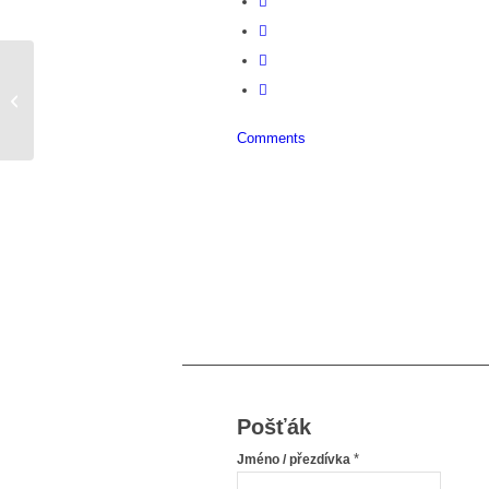
Jen pár kilo dolů
Comments
Pošťák
*
Jméno / přezdívka