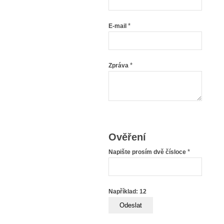
*
E-mail
*
Zpráva
Ověření
*
Napište prosím dvě čísloce
Například: 12