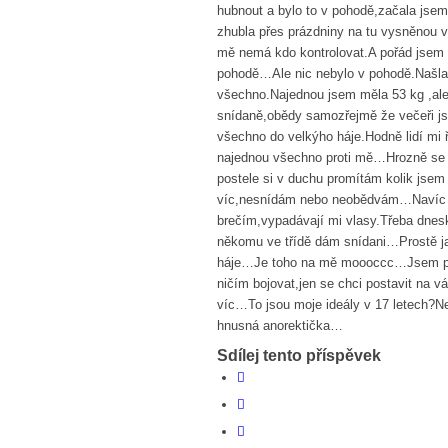
hubnout a bylo to v pohodě,začala jsem 
zhubla přes prázdniny na tu vysněnou 
mě nemá kdo kontrolovat.A pořád jsem si 
pohodě…Ale nic nebylo v pohodě.Našla j
všechno.Najednou jsem měla 53 kg ,al
snídaně,obědy samozřejmě že večeři js
všechno do velkýho háje.Hodně lidí mi ř
najednou všechno proti mě…Hrozně se b
postele si v duchu promítám kolik jsem
víc,nesnídám nebo neobědvám…Navíc 
brečím,vypadávají mi vlasy.Třeba dnes
někomu ve třídě dám snídani…Prostě ja
háje…Je toho na mě moooccc…Jsem pořá
ničím bojovat,jen se chci postavit na v
víc…To jsou moje ideály v 17 letech?Nemě
hnusná anorektička…
Sdílej tento příspěvek