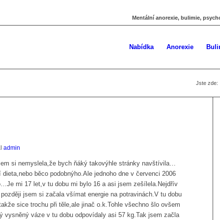
Mentální anorexie, bulimie, psych
Nabídka
Anorexie
Buli
Jste zde:
al
admin
 jsem si nemyslela,že bych ňáký takovýhle stránky navštívila…
í dieta,nebo běco podobnýho.Ale jednoho dne v červenci 2006
o…Je mi 17 let,v tu dobu mi bylo 16 a asi jsem zešílela.Nejdřív
 později jsem si začala všímat energie na potravinách.V tu dobu
kže sice trochu při těle,ale jinač o.k.Tohle všechno šlo ovšem
ý vysněný váze v tu dobu odpovídaly asi 57 kg.Tak jsem začla