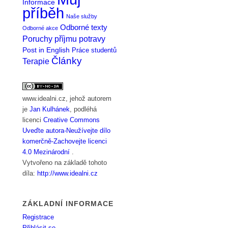
Informace
příběh
Naše služby
Odborné texty
Odborné akce
Poruchy příjmu potravy
Post in English
Práce studentů
Články
Terapie
www.idealni.cz
, jehož autorem
je
Jan Kulhánek
, podléhá
licenci
Creative Commons
Uveďte autora-Neužívejte dílo
komerčně-Zachovejte licenci
4.0 Mezinárodní
.
Vytvořeno na základě tohoto
díla:
http://www.idealni.cz
ZÁKLADNÍ INFORMACE
Registrace
Přihlásit se