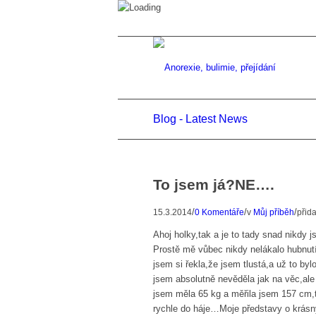
Blog - Latest News
To jsem já?NE….
/
/
/
15.3.2014
0 Komentáře
v
Můj příběh
přid
Ahoj holky,tak a je to tady snad nikdy
Prostě mě vůbec nikdy nelákalo hubnut
jsem si řekla,že jsem tlustá,a už to byl
jsem absolutně nevěděla jak na věc,ale
jsem měla 65 kg a měřila jsem 157 cm,ta
rychle do háje…Moje představy o krásn