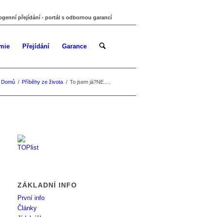
ogenní přejídání - portál s odbornou garancí
mie
Přejídání
Garance
Domů
/
Příběhy ze života
/
To jsem já?NE….
ZÁKLADNÍ INFO
První info
Články