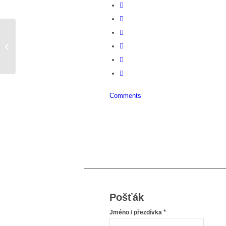
Vím, jak z toho ven.
Comments
Pošťák
*
Jméno / přezdívka