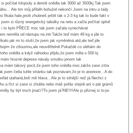
si počítat kilojouly a denně snědla tak 3000 až 3500kj.Tak jsem
váhu… Ale tim můj příběh bohužel nekončí.Jsem na intru a tady
řikala hale,jestli zhubneš ještě tak o 2-3 kg tak to bude fakt v
sem si různý energetický tabulky na netu a začla počítat úplně
e i to bylo PŘECE moc tak jsem začala vynechávat
em neměla od nástupu na intr.Takže teď mám 49 kg a jde to
ikalo jak mi to sluší,že jsem jak vyměněná atd,ale teď jde
ojim že ztloustnu,ale neuvěřitelně.Pokaždé co uléhám do
 toho snědla a když náhodou přijdu,že jsem měla o 500 kj
mám hrozné deprese návaly smutku jenom tak
ka mám takový pocit,že jsem toho snědla moc,takže zase zítra
k jsem četla tuhle stránku tak poznávam,že je to anorexie…A do
d utahaná,bolí mě hlava…Ale je to silnější než já.Nechci z
áhu a říct si zase si zhubla nebo máš pořás stejně.ani o pár gramů
ly by být troch jinačí?To jsem já?NE!!!!Ale jo přiznej si to-jsi