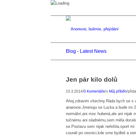
Blog - Latest News
Jen pár kilo dolů
/
/
/
15.3.2014
0 Komentáře
v
Můj příběh
přid
Ahoj,zdravim všechny.Ráda bych se s vá
anaroxie.Jmenuju se Lucka a bude mi 2
normální,ani moc hubená,ale ani nijak 
tučnému ani sladnému,sem měla docela 
se.Postavu sem nijak neřešila,sport mi 
courali po vesnici,kde sme bydleli a sem