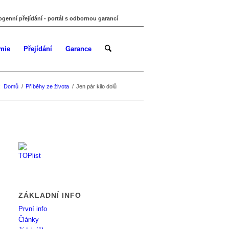
ogenní přejídání - portál s odbornou garancí
mie
Přejídání
Garance
:
Domů
/
Příběhy ze života
/
Jen pár kilo dolů
ZÁKLADNÍ INFO
První info
Články