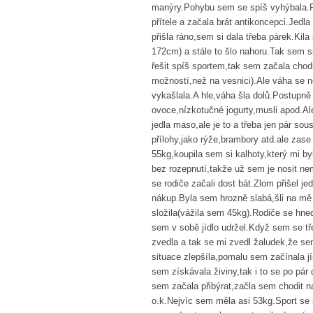
manýry.Pohybu sem se spíš vyhýbala.Pak
přítele a začala brát antikoncepci.Jed
přišla ráno,sem si dala třeba párek.Kil
172cm) a stále to šlo nahoru.Tak sem si
řešit spíš sportem,tak sem začala chod
možností,než na vesnici).Ale váha se 
vykašlala.A hle,váha šla dolů.Postupně
ovoce,nízkotučné jogurty,musli apod.Al
jedla maso,ale je to a třeba jen pár s
přílohy,jako rýže,brambory atd.ale zas
55kg,koupila sem si kalhoty,který mi by
bez rozepnutí,takže už sem je nosit ne
se rodiče začali dost bát.Zlom přišel 
nákup.Byla sem hrozně slabá,šli na m
složila(vážila sem 45kg).Rodiče se hned 
sem v sobě jídlo udržel.Když sem se tř
zvedla a tak se mi zvedl žaludek,že se
situace zlepšíla,pomalu sem začínala jí
sem získávala živiny,tak i to se po pá
sem začala přibýrat,začla sem chodit n
o.k.Nejvíc sem měla asi 53kg.Sport se