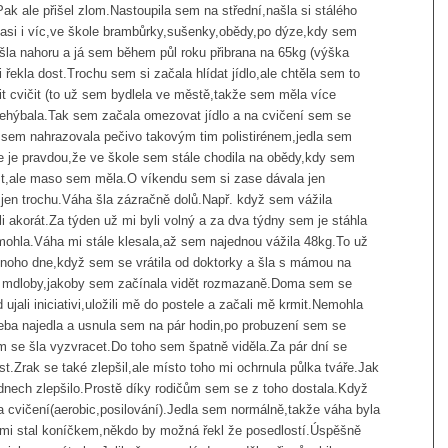
 ale přišel zlom.Nastoupila sem na střední,našla si stálého
la asi i víc,ve škole brambůrky,sušenky,obědy,po dýze,kdy sem
a šla nahoru a já sem během půl roku přibrana na 65kg (výška
 řekla dost.Trochu sem si začala hlídat jídlo,ale chtěla sem to
it cvičit (to už sem bydlela ve městě,takže sem měla více
nehýbala.Tak sem začala omezovat jídlo a na cvičení sem se
 sem nahrazovala pečivo takovým tim polistirénem,jedla sem
e je pravdou,že ve škole sem stále chodila na obědy,kdy sem
oust,ale maso sem měla.O víkendu sem si zase dávala jen
e jen trochu.Váha šla zázračně dolů.Např. když sem vážila
li akorát.Za týden už mi byli volný a za dva týdny sem je stáhla
mohla.Váha mi stále klesala,až sem najednou vážila 48kg.To už
jednoho dne,když sem se vrátila od doktorky a šla s mámou na
ě mdloby,jakoby sem začínala vidět rozmazaně.Doma sem se
ujali iniciativi,uložili mě do postele a začali mě krmit.Nemohla
eba najedla a usnula sem na pár hodin,po probuzení sem se
m se šla vyzvracet.Do toho sem špatně viděla.Za pár dní se
st.Zrak se také zlepšil,ale místo toho mi ochrnula půlka tváře.Jak
r dnech zlepšilo.Prostě díky rodičům sem se z toho dostala.Když
a cvičení(aerobic,posilování).Jedla sem normálně,takže váha byla
 mi stal koníčkem,někdo by možná řekl že posedlostí.Úspěšně