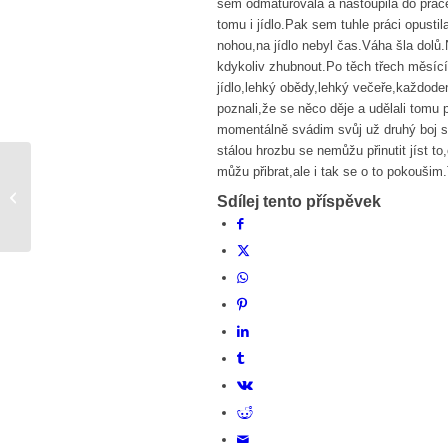
sem odmaturovala a nastoupila do práce
tomu i jídlo.Pak sem tuhle práci opusti
nohou,na jídlo nebyl čas.Váha šla dolů.
kdykoliv zhubnout.Po těch třech měsící
jídlo,lehký obědy,lehký večeře,každode
poznali,že se něco děje a udělali tomu
momentálně svádim svůj už druhý boj s v
stálou hrozbu se nemůžu přinutit jíst to
můžu přibrat,ale i tak se o to pokoušim
Snad dobry konec
Sdílej tento příspěvek