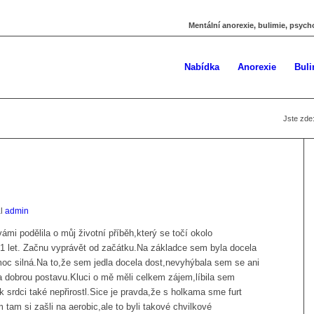
Mentální anorexie, bulimie, psych
Nabídka
Anorexie
Buli
Jste zde
al
admin
mi podělila o můj životní příběh,který se točí okolo
1 let. Začnu vyprávět od začátku.Na základce sem byla docela
moc silná.Na to,že sem jedla docela dost,nevyhýbala sem se ani
dobrou postavu.Kluci o mě měli celkem zájem,líbila sem
k srdci také nepřirostl.Sice je pravda,že s holkama sme furt
 tam si zašli na aerobic,ale to byli takové chvilkové