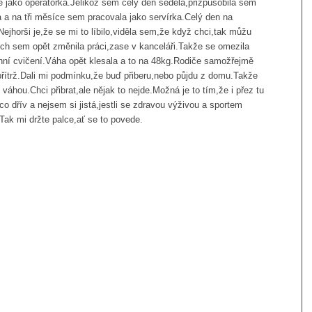
 jako operátorka.Jelikož sem celý den seděla,přizpůsobila sem
la a na tři měsíce sem pracovala jako servírka.Celý den na
Nejhorši je,že se mi to líbilo,viděla sem,že když chci,tak můžu
ch sem opět změnila práci,zase v kanceláři.Takže se omezila
nní cvičení.Váha opět klesala a to na 48kg.Rodiče samožřejmě
 přítrž.Dali mi podmínku,že buď přiberu,nebo půjdu z domu.Takže
áhou.Chci přibrat,ale nějak to nejde.Možná je to tím,že i přez tu
,co dřív a nejsem si jistá,jestli se zdravou výživou a sportem
.Tak mi držte palce,ať se to povede.