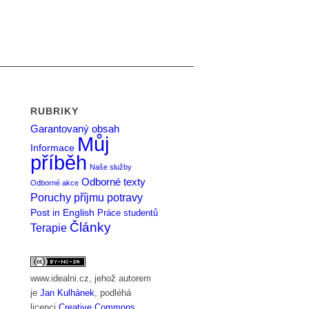
RUBRIKY
Garantovaný obsah
Můj
Informace
příběh
Naše služby
Odborné texty
Odborné akce
Poruchy příjmu potravy
Post in English
Práce studentů
Články
Terapie
www.idealni.cz
, jehož autorem
je
Jan Kulhánek
, podléhá
licenci
Creative Commons