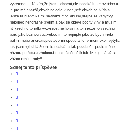
vyzvracet… Já vím,že jsem odporná,ale nedokážu se ovládnout-
je pro mě snazší,abych nejedla vůbec,než abych se hlídala…
jenže ta hladovka mi nevydrží moc dlouho,stejně se vždycky
nakonec nehorázně přejím a pak se objeví pocity viny a musím
jít všechno to jídlo vyzvracet.nejhorší na tom je,že to všechno
beru jako běžnou věc,vůbec mi to nepřijde jako že bych měla
bulimii nebo anorexii,přestože mi spousta lidí v mém okolí vytýká
jak jsem vyhublá,že mi to nesluší a tak podobně…podle mého
názoru potřebuju zhubnout minimálně ještě tak 15 kg….já už si
vážně nevím rady!!!!
Sdílej tento příspěvek