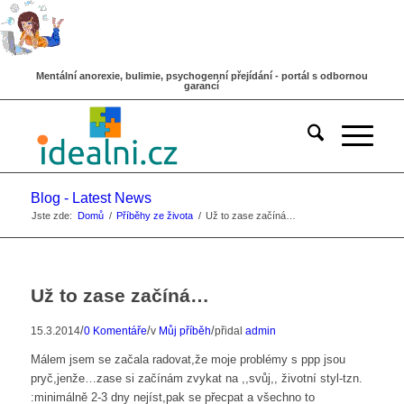
Mentální anorexie, bulimie, psychogenní přejídání - portál s odbornou
garancí
Blog - Latest News
Jste zde:
Domů
/
Příběhy ze života
/
Už to zase začíná…
Už to zase začíná…
/
/
/
15.3.2014
0 Komentáře
v
Můj příběh
přidal
admin
Málem jsem se začala radovat,že moje problémy s ppp jsou
pryč,jenže…zase si začínám zvykat na ,,svůj,, životní styl-tzn.
:minimálně 2-3 dny nejíst,pak se přecpat a všechno to