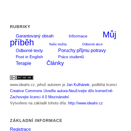
RUBRIKY
Můj
Garantovaný obsah
Informace
příběh
Naše služby
Odborné akce
Poruchy příjmu potravy
Odborné texty
Post in English
Práce studentů
Články
Terapie
www.idealni.cz
, jehož autorem je
Jan Kulhánek
, podléhá licenci
Creative Commons Uveďte autora-Neužívejte dílo komerčně-
Zachovejte licenci 4.0 Mezinárodní
.
Vytvořeno na základě tohoto díla:
http://www.idealni.cz
ZÁKLADNÍ INFORMACE
Registrace