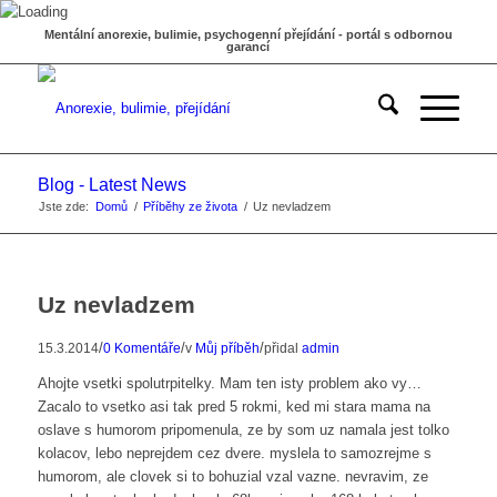
Mentální anorexie, bulimie, psychogenní přejídání - portál s odbornou
garancí
Blog - Latest News
Jste zde:
Domů
/
Příběhy ze života
/
Uz nevladzem
Uz nevladzem
/
/
/
15.3.2014
0 Komentáře
v
Můj příběh
přidal
admin
Ahojte vsetki spolutrpitelky. Mam ten isty problem ako vy…
Zacalo to vsetko asi tak pred 5 rokmi, ked mi stara mama na
oslave s humorom pripomenula, ze by som uz namala jest tolko
kolacov, lebo neprejdem cez dvere. myslela to samozrejme s
humorom, ale clovek si to bohuzial vzal vazne. nevravim, ze