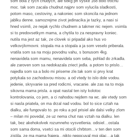
som bola z tych chudych, ale 68kg pri vyske 168 bolo trochu
moc. tak som zacala chudnut.najprv som vylucila sladkosti,
potom maso, cestoviny, a nakoniec som skoncila na jednom
jablku denne. samozrejme zivot jedinacika je tazky, a nasi si
hned vsimli, ze nejak rychlo chudnem a takmer nic nejem. vsimla
si to predovsetkym mama, a chytila to za nespravny koniec.
nutila ma jest az tak, ze clovek si pripadal ako hus vo
velkovýkrmovni. stopala ma a stopala a ja som veselo priberala.
vratila som sa na moju povodnu vahu, s bonusom 4kg.
nenavidela som mamu, nenavidela som seba, pohlad do zrkadla.
ale zaroven som sa nedokazala zriect jedla. a potom to prislo…
najedla som sa a bolo mi priserne zle.tak som si prvy krat
potykala so zachodovou misou. a od vtedy to islo dole vodou.
jedenie, skryvanie sa pred rodicmi, vracanie. ale zas na to moja
sikovna mama prisla. a opat nastal ten isty kolotoc
kontrolovania, co jem, a ci nahodou nejdem na wc. ale vtedy som
si nasla priatela, on ma drzal nad vodou. bol to sice cztah na
dialku, ale fungovalo to. po roku a pol prisiel ale dalsi velky zlom
– milan mi povedal, ze uz nema chut nas vztah na dialku. len
tak, bez akehokolvek rozumneho vysvetlenia. odisiel…ostala
som sama doma, vsetci sa mi otocili chrbtom…v ten den som
zistila, ze ma mama frajera…nikto nepocuval moj plac…a tak