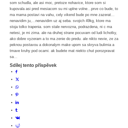
som schudla, ale asi moc, pretoze nohavice, ktore som si
kupovala asi pred mesiacom su mi uplne volne…prve co bude, to
ma mama postavi na vahu, cely vikend bude po mne zazerat…
nenavidim ju,…nenavidim uz aj seba. svojich 49kg, ktore ma
stoja tolko trapenia. som stale nervozna, podrazdena, ni c ma
netesi, je mi zima. ale na druhej strane pocuvam od ludi lichotky,
ako dobre vyzeram a to ma zenie do predu. ale nikto nevie, ze za
peknou postavou a dokonalym make upom sa skryva bulimia a
tmave kruhy pod ocami. ak budete mat niekto chut porozpravat
sa…
Sdílej tento příspěvek