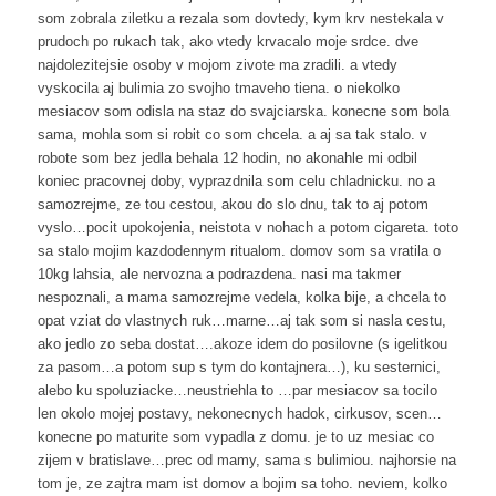
som zobrala ziletku a rezala som dovtedy, kym krv nestekala v
prudoch po rukach tak, ako vtedy krvacalo moje srdce. dve
najdolezitejsie osoby v mojom zivote ma zradili. a vtedy
vyskocila aj bulimia zo svojho tmaveho tiena. o niekolko
mesiacov som odisla na staz do svajciarska. konecne som bola
sama, mohla som si robit co som chcela. a aj sa tak stalo. v
robote som bez jedla behala 12 hodin, no akonahle mi odbil
koniec pracovnej doby, vyprazdnila som celu chladnicku. no a
samozrejme, ze tou cestou, akou do slo dnu, tak to aj potom
vyslo…pocit upokojenia, neistota v nohach a potom cigareta. toto
sa stalo mojim kazdodennym ritualom. domov som sa vratila o
10kg lahsia, ale nervozna a podrazdena. nasi ma takmer
nespoznali, a mama samozrejme vedela, kolka bije, a chcela to
opat vziat do vlastnych ruk…marne…aj tak som si nasla cestu,
ako jedlo zo seba dostat….akoze idem do posilovne (s igelitkou
za pasom…a potom sup s tym do kontajnera…), ku sesternici,
alebo ku spoluziacke…neustriehla to …par mesiacov sa tocilo
len okolo mojej postavy, nekonecnych hadok, cirkusov, scen…
konecne po maturite som vypadla z domu. je to uz mesiac co
zijem v bratislave…prec od mamy, sama s bulimiou. najhorsie na
tom je, ze zajtra mam ist domov a bojim sa toho. neviem, kolko