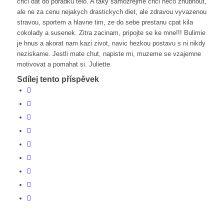
chci dat do poradku telo. A taky samozrejme chci neco zhubnout,
ale ne za cenu nejakych drastickych diet, ale zdravou vyvazenou
stravou, sportem a hlavne tim, ze do sebe prestanu cpat kila
cokolady a susenek. Zitra zacinam, pripojte se ke mne!!! Bulimie
je hnus a akorat nam kazi zivot, navic hezkou postavu s ni nikdy
neziskame. Jestli mate chut, napiste mi, muzeme se vzajemne
motivovat a pomahat si. Juliette
Sdílej tento příspěvek