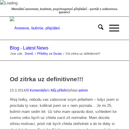
Mentální anorexie, bulimie, psychogenní přejídání - portál s odbornou
garancí
Blog - Latest News
Jste zde:
Domů
/
Příběhy ze života
/
Od zitrka uz definitivne!!!
Od zitrka uz definitivne!!!
/
/
/
15.3.2014
0 Komentáře
v
Můj příběh
přidal
admin
Ahoj holky, nebudu vas zatezovat svym pribehem – kdyz jsem si
procitala ty vase, kolikrat jsem se v nem poznala… Je mi 25,
bulimii mam sedm let. Uz toho mam opravdu dost, vzhledem ke
svemu veku bych uz chtela zacit zit normalne. Mam docela
silnou motivaci, pristi rok bych chtela otehotnet a do te doby si