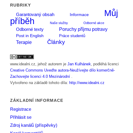
RUBRIKY
Můj
Garantovaný obsah
Informace
příběh
Naše služby
Odborné akce
Poruchy příjmu potravy
Odborné texty
Post in English
Práce studentů
Články
Terapie
www.idealni.cz
, jehož autorem je
Jan Kulhánek
, podléhá licenci
Creative Commons Uveďte autora-Neužívejte dílo komerčně-
Zachovejte licenci 4.0 Mezinárodní
.
Vytvořeno na základě tohoto díla:
http://www.idealni.cz
ZÁKLADNÍ INFORMACE
Registrace
Přihlásit se
Zdroj kanálů (příspěvky)