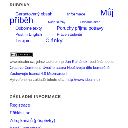
RUBRIKY
Můj
Garantovaný obsah
Informace
příběh
Naše služby
Odborné akce
Poruchy příjmu potravy
Odborné texty
Post in English
Práce studentů
Články
Terapie
www.idealni.cz
, jehož autorem je
Jan Kulhánek
, podléhá licenci
Creative Commons Uveďte autora-Neužívejte dílo komerčně-
Zachovejte licenci 4.0 Mezinárodní
.
Vytvořeno na základě tohoto díla:
http://www.idealni.cz
ZÁKLADNÍ INFORMACE
Registrace
Přihlásit se
Zdroj kanálů (příspěvky)