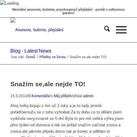
Mentální anorexie, bulimie, psychogenní přejídání - portál s odbornou
garancí
Blog - Latest News
Jste zde:
Domů
/
Příběhy ze života
/
Snažím se,ale nejde TO!
Snažím se,ale nejde TO!
/
/
/
15.3.2014
0 Komentáře
v
Můj příběh
přidal
admin
Ahoj holky,bojuju s tim už 2 roky a je to tady prostě
pořád!nemužu se z toho vyhrabat.Za tu dobu co to dělám jsem
vydržela nevyzvracet se 5 dní.Byla to pro mě veliká výhra,jsem
přes týden od domova a tak se pořád snažím začínat znova a
znova,ale jakmile přijedu domu tak je konec a udělám to