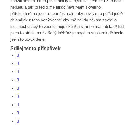
znova!Naši mi na to přišli minulý léto,slíbila jsem že už to dělat
nebudu,a tak to ted o mě nikdo neví.Mám skvělího
přítele,kterému jsem o tom řekla,ale taky nevi,že to pořád ještě
dělám!jak z toho ven?Nechci aby mě někdo někam zavřel a
léčil,nechci aby to vědělo moje okolí! nevim co mám dělat!!!Ted
jsem to stáhla na 2x-3x týdně!Což je myslím si pokrok,dělávala
jsem to 5x-6x deně!
Sdílej tento příspěvek