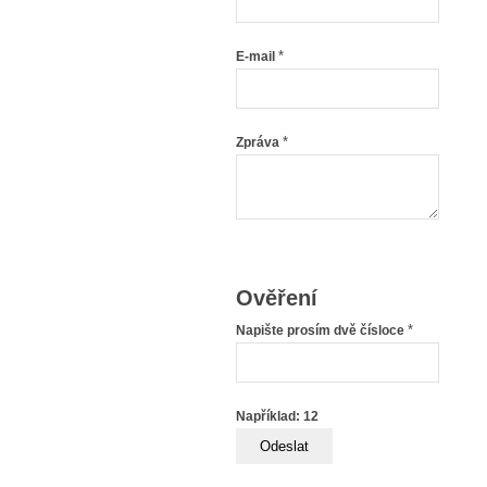
*
E-mail
*
Zpráva
Ověření
*
Napište prosím dvě čísloce
Například: 12