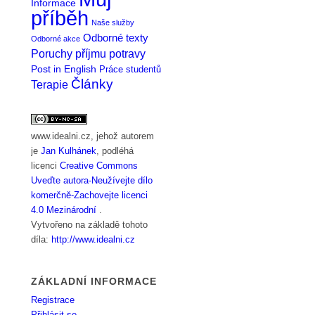
Informace
příběh
Naše služby
Odborné texty
Odborné akce
Poruchy příjmu potravy
Post in English
Práce studentů
Články
Terapie
www.idealni.cz
, jehož autorem
je
Jan Kulhánek
, podléhá
licenci
Creative Commons
Uveďte autora-Neužívejte dílo
komerčně-Zachovejte licenci
4.0 Mezinárodní
.
Vytvořeno na základě tohoto
díla:
http://www.idealni.cz
ZÁKLADNÍ INFORMACE
Registrace
Přihlásit se