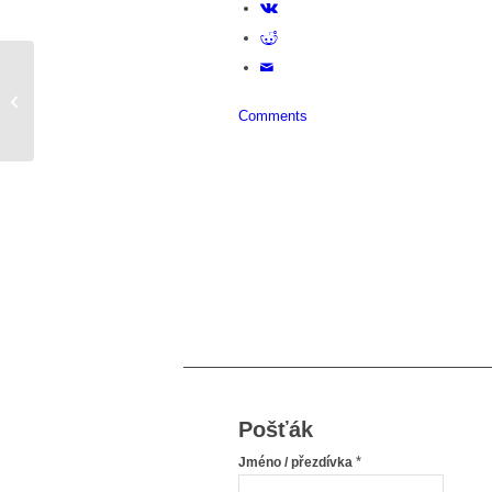
Zvladla jsem to!!!
Comments
Pošťák
*
Jméno / přezdívka