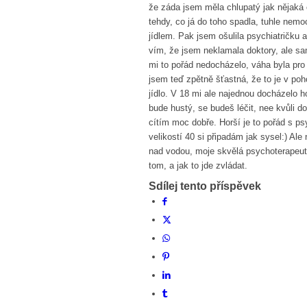
že záda jsem měla chlupatý jak nějaká 
tehdy, co já do toho spadla, tuhle nem
jídlem. Pak jsem ošulila psychiatričku 
vím, že jsem neklamala doktory, ale sa
mi to pořád nedocházelo, váha byla pro m
jsem teď zpětně šťastná, že to je v po
jídlo. V 18 mi ale najednou docházelo ho
bude hustý, se budeš léčit, nee kvůli d
cítím moc dobře. Horší je to pořád s p
velikostí 40 si připadám jak sysel:) Ale
nad vodou, moje skvělá psychoterapeutk
tom, a jak to jde zvládat.
Sdílej tento příspěvek