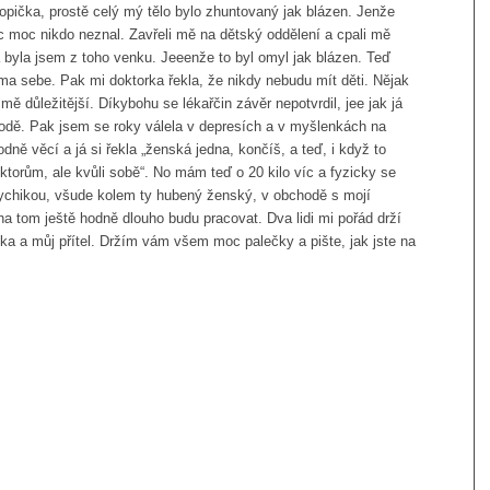
opička, prostě celý mý tělo bylo zhuntovaný jak blázen. Jenže
oc moc nikdo neznal. Zavřeli mě na dětský oddělení a cpali mě
a byla jsem z toho venku. Jeeenže to byl omyl jak blázen. Teď
ma sebe. Pak mi doktorka řekla, že nikdy nebudu mít děti. Nějak
ě důležitější. Díkybohu se lékařčin závěr nepotvrdil, jee jak já
hodě. Pak jsem se roky válela v depresích a v myšlenkách na
dně věcí a já si řekla „ženská jedna, končíš, a teď, i když to
oktorům, ale kvůli sobě“. No mám teď o 20 kilo víc a fyzicky se
sychikou, všude kolem ty hubený ženský, v obchodě s mojí
 na tom ještě hodně dlouho budu pracovat. Dva lidi mi pořád drží
a a můj přítel. Držím vám všem moc palečky a pište, jak jste na