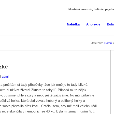
Mentální anorexie, bulimie, psych
Nabídka
Anorexie
Buli
Jste zde:
Domů
/
ízké
al
admin
a pročítám si tady příspěvky. Jee jak mně je to tady blízké.
em si užívat života! Zkuste to taky!!“. Připadá mi to nějak
hny, co jsme tohle zažily a nebo ještě zažíváme. No můj příběh je
ošklivá holka, která obdivovala hubený a oblíbený holky a
 sotva převalila přes kozu. Chtěla jsem, aby mě měli všichni rádi
po roce skončila v nemocnici se 40 kg. Byla mi zima, musím říct,