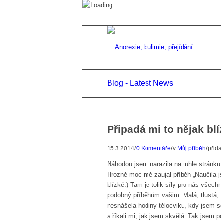
Blog - Latest News
Připadá mi to nějak bl
/
/
/
15.3.2014
0 Komentáře
v
Můj příběh
přid
Náhodou jsem narazila na tuhle stránku 
Hrozně moc mě zaujal příběh „Naučila js
blízké:) Tam je tolik síly pro nás všec
podobný příběhům vašim. Malá, tlustá, 
nesnášela hodiny tělocviku, kdy jsem se
a říkali mi, jak jsem skvělá. Tak jsem 