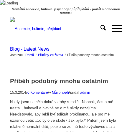
Mentální anorexie, bulimie, psychogenní přejídání - portál s odbornou
garancí
Blog - Latest News
Jste zde:
Domů
/
Příběhy ze života
/
Příběh podobný mnoha ostatním
Příběh podobný mnoha ostatním
/
/
/
15.3.2014
0 Komentáře
v
Můj příběh
přidal
admin
Nikdy jsem neměla dobré vztahy s rodiči. Naopak, často mě
trestali, hubovali a hlavně se o mě nikdy nezajímali.
Neexistovalo, aby řekli byť tolikrát proklínanou, ale pro mě
úžasnou větu: „Co bylo ve škole? Jak bylo?“ Přitom jsem byla
relativně normální dítě, pouze se ze mě touto výchovou stala