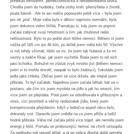
poněkud introvertní, perfekcionistická a nesebevědomá dívka.
Chodila jsem do hudebky, četla stohy knih, přemýšlela o životě,
psala básně…Ale to asi rodiče popouzelo ještě více – byla jsem
pro ně „jiná“. Moje váha byla v dětsví naprosto normální, byla
jsem dokonce velmi štíhlá. Pamatuju si, kdy jsem se poprvé
začala zabývat svojí hmotností a tím, jak zhubnout nebo
netloustnout. Bylo to po jedné dost těžké nemoci. Během ní jsem
vážila při 165 cm asi 46 kilo, po léčbě jsem měla kilo 50. Všichni
si mě tehdy všímali, líbilo se mi, že jsem tak hubená a že mi
sestry a rodiče říkají, jak jsem vychrtlá. Brala jsem to od nich
jako lichotku. Bohužel mi zůstal zvyk mnoho jíst (během nemoci
jsem si to mohla dovolit, naopak to bylo žádoucí), čokoládu jsem
jedla jako chleba. Občas jsem se sice držela, ale stejně jsem
přibrala. To byl začátek: Najednou jsem začala běhat, bát se o
postavu, ale čím víc jsem myslela na jídlo a jak ho omezit, tím
více jsem se přejídala. Poté jsem se odstěhovala k příbuzným a
stres, cizí prostředí a věčný nedostatek jídla, který jsem
kompenzovala přejídáním, když v ledničce aspoň něco bylo,
dokonaly své. Opravdu jsem snědla na co jsem přišla a tudíž
hodně přibrala. Váha mě začala ještě více trápit, ale neměla jsem
energii ji řešit. Pomalu se probouzející nemoc na chvíli ustoupila.
Za nedlouho mě opustil přítel, a já po velice dlouhé době neměla