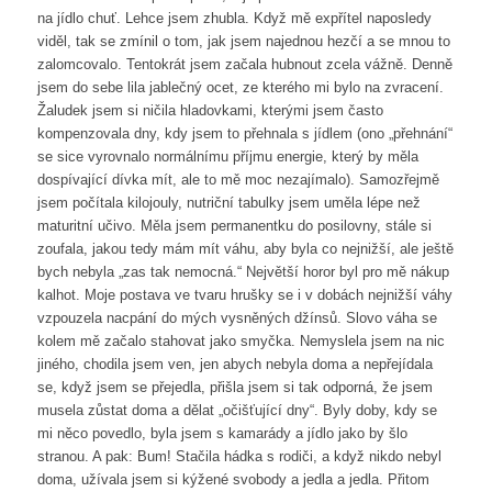
na jídlo chuť. Lehce jsem zhubla. Když mě expřítel naposledy
viděl, tak se zmínil o tom, jak jsem najednou hezčí a se mnou to
zalomcovalo. Tentokrát jsem začala hubnout zcela vážně. Denně
jsem do sebe lila jablečný ocet, ze kterého mi bylo na zvracení.
Žaludek jsem si ničila hladovkami, kterými jsem často
kompenzovala dny, kdy jsem to přehnala s jídlem (ono „přehnání“
se sice vyrovnalo normálnímu příjmu energie, který by měla
dospívající dívka mít, ale to mě moc nezajímalo). Samozřejmě
jsem počítala kilojouly, nutriční tabulky jsem uměla lépe než
maturitní učivo. Měla jsem permanentku do posilovny, stále si
zoufala, jakou tedy mám mít váhu, aby byla co nejnižší, ale ještě
bych nebyla „zas tak nemocná.“ Největší horor byl pro mě nákup
kalhot. Moje postava ve tvaru hrušky se i v dobách nejnižší váhy
vzpouzela nacpání do mých vysněných džínsů. Slovo váha se
kolem mě začalo stahovat jako smyčka. Nemyslela jsem na nic
jiného, chodila jsem ven, jen abych nebyla doma a nepřejídala
se, když jsem se přejedla, přišla jsem si tak odporná, že jsem
musela zůstat doma a dělat „očišťující dny“. Byly doby, kdy se
mi něco povedlo, byla jsem s kamarády a jídlo jako by šlo
stranou. A pak: Bum! Stačila hádka s rodiči, a když nikdo nebyl
doma, užívala jsem si kýžené svobody a jedla a jedla. Přitom