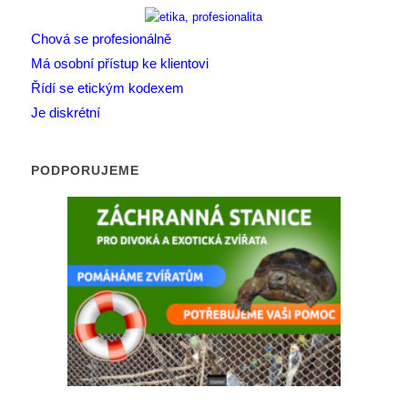
Chová se profesionálně
Má osobní přístup ke klientovi
Řídí se etickým kodexem
Je diskrétní
PODPORUJEME