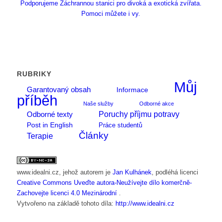
Podporujeme Záchrannou stanici pro divoká a exotická zvířata.
Pomoci můžete i vy.
RUBRIKY
Můj
Garantovaný obsah
Informace
příběh
Naše služby
Odborné akce
Poruchy příjmu potravy
Odborné texty
Post in English
Práce studentů
Články
Terapie
www.idealni.cz
, jehož autorem je
Jan Kulhánek
, podléhá licenci
Creative Commons Uveďte autora-Neužívejte dílo komerčně-
Zachovejte licenci 4.0 Mezinárodní
.
Vytvořeno na základě tohoto díla:
http://www.idealni.cz