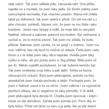
ráda vařím. Tak jsem udělala jídlo, zamazala talíř. Ona přišla,
najedla se a myslela, že jsem taky jedla. Do školní jídelny jsem
samozřejmě nechodila. Pak všechno prasklo. Máma mě chtěla
tahat po doktorech, tak jsem utekla k příteli. On mě má rád a z
jeho chování, pohledů, hlazení vím, že jsem se mu líbila i jako
kostlivec. Jenže není hloupý a viděl, že moje tělo to nevydrží.
Naléhal, sliboval a nakonec pohrozil rozchodem. Byl nešťastný a
vyčítal si, že to možná zavinil. Tak jsem mu slíbila, že budu
přibírat. Nakonec jsem zjistila, že se spojil i s mámou. Jsem mu
moc vděčná, bez něj bych tu možná už nebyla. Četla jsem vaše
fórum a v té době jsem taky něco napsala. Uvedla jsem taky
výšku a váhu, ale pro jistotu jsem si 2kg přidala. Měla jsem už
jen 41. Někdo vyjádřil pochybnost, že tak hubená nemůžu být.
Tak jsem uveřejnila svoji fotku a pak další. Strhla se lavina
odsuzujících vzkazů. Byla jsem překvapená, protože na fóru
anorektiček jsem čekala pochvalu a obdiv. Pochopila jsem, že
jsem v hubnutí sama a že se ničím. Jsem vděčná i za výjimečné
pozitivní ohlasy, ale ty negativní mi taky pomohly. V té době
jsem překvapivě byla docela fit. Chodila jsem tancovat, i když i
trenér mi dal ultimátum. Začala jsem pomalu jíst. První dny to
byla hrůza. Přítel mě držel za ruku a já jedla. Ale po pár dnech