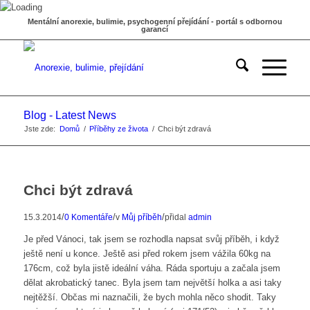
Mentální anorexie, bulimie, psychogenní přejídání - portál s odbornou
garancí
Blog - Latest News
Jste zde:
Domů
/
Příběhy ze života
/
Chci být zdravá
Chci být zdravá
/
/
/
15.3.2014
0 Komentáře
v
Můj příběh
přidal
admin
Je před Vánoci, tak jsem se rozhodla napsat svůj příběh, i když
ještě není u konce. Ještě asi před rokem jsem vážila 60kg na
176cm, což byla jistě ideální váha. Ráda sportuju a začala jsem
dělat akrobatický tanec. Byla jsem tam největší holka a asi taky
nejtěžší. Občas mi naznačili, že bych mohla něco shodit. Taky