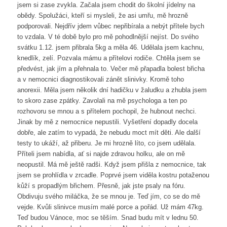
jsem si zase zvykla. Začala jsem chodit do školní jídelny na
obědy. Spolužáci, kteří si mysleli, že asi umřu, mě hrozně
podporovali. Nejdřív jdem vůbec nepřibírala a nebýt přítele bych
to vzdala. V té době bylo pro mě pohodlnější nejíst. Do svého
svátku 1.12. jsem přibrala 5kg a měla 46. Udělala jsem kachnu,
knedlík, zelí. Pozvala mámu a přítelovi rodiče. Chtěla jsem se
předvést, jak jím a přehnala to. Večer mě přapadla bolest břicha
a v nemocnici diagnostikovali zánět slinivky. Kromě toho
anorexii. Měla jsem několik dní hadičku v žaludku a zhubla jsem
to skoro zase zpátky. Zavolali na mě psychologa a ten po
rozhovoru se mnou a s přítelem pochopil, že hubnout nechci.
Jinak by mě z nemocnice nepustili. Vyšetření dopadly docela
dobře, ale zatím to vypadá, že nebudu moct mít děti. Ale další
testy to ukáží, až přiberu. Je mi hrozně líto, co jsem udělala.
Příteli jsem nabídla, ať si najde zdravou holku, ale on mě
neopustil. Má mě ještě radši. Když jsem přišla z nemocnice, tak
jsem se prohlídla v zrcadle. Poprvé jsem viděla kostru potaženou
kůží s propadlým břichem. Přesně, jak jste psaly na fóru.
Obdivuju svého miláčka, že se mnou je. Teď jím, co se do mě
vejde. Kvůli slinivce musím malé porce a pořád. Už mám 47kg.
Teď budou Vánoce, moc se těším. Snad budu mít v lednu 50.