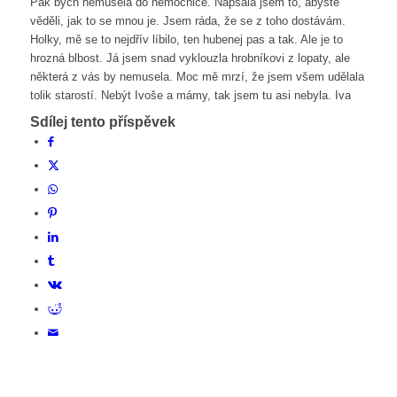
Pak bych nemusela do nemocnice. Napsala jsem to, abyste
věděli, jak to se mnou je. Jsem ráda, že se z toho dostávám.
Holky, mě se to nejdřív líbilo, ten hubenej pas a tak. Ale je to
hrozná blbost. Já jsem snad vyklouzla hrobníkovi z lopaty, ale
některá z vás by nemusela. Moc mě mrzí, že jsem všem udělala
tolik starostí. Nebýt Ivoše a mámy, tak jsem tu asi nebyla. Iva
Sdílej tento příspěvek