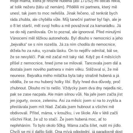
moje máma, která je hrozně hubená (asi 171/52) mi občas řekla,
ať tolik nežeru (tátu už nemám). Přidělili mi partnera, který mě
unesl, tak jsem to moc neřešila. Jinak řečeno, už tenkrát bych
ráda zhubla, ale chyběla vůle. Můj taneční partner byl fajn, ale je
o 8 let starší, měl svojí holku a mě považoval za kamarádku. Já
se do něj zamilovala. On to poznal, ale ignoroval. Před minulými
Vánocemi měl těžkou autonehodu. Byl dlouho v nemocnici a jeho
„bejvalka“ se s ním rozešla. Já za ním chodila do nemocnice,
držela ho za ruku, vyznala lásku. On to nejdřív odmítal, bál se,
že se nevyléčí. Pak mě začal mít taky rád. Když po 4 měsících
přišel z nemocnice, hned jsme se milovali. Tancovala jsem dál a
dostala jsem nového partnera v mém věku. Stěžoval si, že mě
neunese. Bejvalka mého miláčka byla taky strašně hubená a já
věděla, že se mu hubený holky líbí. Byly hned dva důvody, proč
zhubnout. Dlouho mi to nešlo. Vždycky jsem dva dny nejedla nic,
pak se zase nacpala. Ale mám silnou vůli. Na jaře jsem začla jíst
jen jogurty, ovoce, zeleninu. Asi za měsíc jsem si na to zvykla a
přestávala jsem mít hlad. Začala jsem hubnout a všichni mě
obdivovali. Přítel, máma, v kroužku, i ve škole. Ale v létě začli
všichni říkat, že už to stačí. Že jsem hubená moc, ať to
nepřeháním. To bylo okolo 50kg. Máma začla šílet, nutit mi jídlo.
Chvíli se mi jí dařilo šidit. Ona mívá odpolední, já paradoxně dost