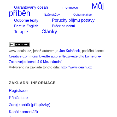
Můj
Garantovaný obsah
Informace
příběh
Naše služby
Odborné akce
Poruchy příjmu potravy
Odborné texty
Post in English
Práce studentů
Články
Terapie
www.idealni.cz
, jehož autorem je
Jan Kulhánek
, podléhá licenci
Creative Commons Uveďte autora-Neužívejte dílo komerčně-
Zachovejte licenci 4.0 Mezinárodní
.
Vytvořeno na základě tohoto díla:
http://www.idealni.cz
ZÁKLADNÍ INFORMACE
Registrace
Přihlásit se
Zdroj kanálů (příspěvky)
Kanál komentářů