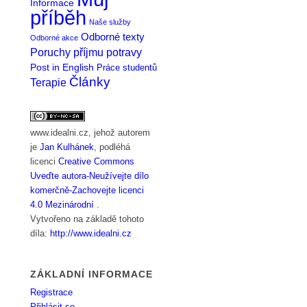
Informace
příběh
Naše služby
Odborné texty
Odborné akce
Poruchy příjmu potravy
Post in English
Práce studentů
Články
Terapie
www.idealni.cz
, jehož autorem
je
Jan Kulhánek
, podléhá
licenci
Creative Commons
Uveďte autora-Neužívejte dílo
komerčně-Zachovejte licenci
4.0 Mezinárodní
.
Vytvořeno na základě tohoto
díla:
http://www.idealni.cz
ZÁKLADNÍ INFORMACE
Registrace
Přihlásit se