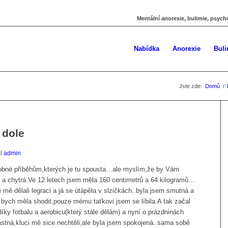
Mentální anorexie, bulimie, psych
Nabídka
Anorexie
Buli
Jste zde:
Domů
/
 dole
al
admin
dobné příběhům,kterých je tu spousta…ale myslím,že by Vám
 chytrá.Ve 12 letech jsem měla 160 centimetrů a 64 kilogramů…
 mě dělali legraci a já se útápěla v slzičkách..byla jsem smutná a
 bych měla shodit,pouze mému taťkovi jsem se líbila.A tak začal
íky fotbalu a aerobicu(který stále dělám) a nyní o prázdninách
ná,kluci mě sice nechtěli,ale byla jsem spokojená..sama sobě