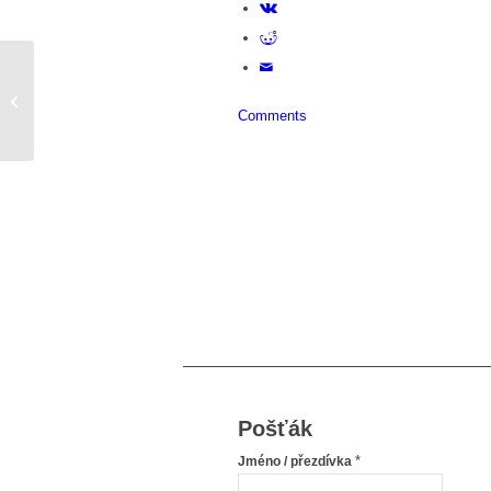
tohle uz neskonci…
Comments
Pošťák
*
Jméno / přezdívka