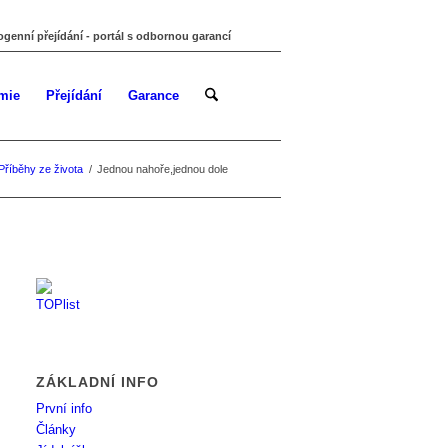
ogenní přejídání - portál s odbornou garancí
mie
Přejídání
Garance
Příběhy ze života
/
Jednou nahoře,jednou dole
ZÁKLADNÍ INFO
První info
Články