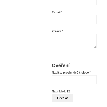
*
E-mail
*
Zpráva
Ověření
*
Napište prosím dvě čísloce
Například: 12