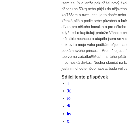
jsem se líbila,jenže pak přišel nový šk
přiberu na 50kg nebo půjdu do nějakého
kg/166cm a nwm jestli je to dobře neb
křehká,bílá a podle sebe půvabná a kr
dívka,pro někoho baculka a pro někoho 
když teď rekapituluji,protože Vánoce p
mě stále nechcou a utápěla jsem se v d
cukroví a moje váha počítám půjde naho
potkám svého prince…. Promiňte jestli V
teprve na začátku!!Musím si toho ještě
moc hezká dívka…Nechci skončit na k
jestli mi chcete něco napsat budu velice
Sdílej tento příspěvek