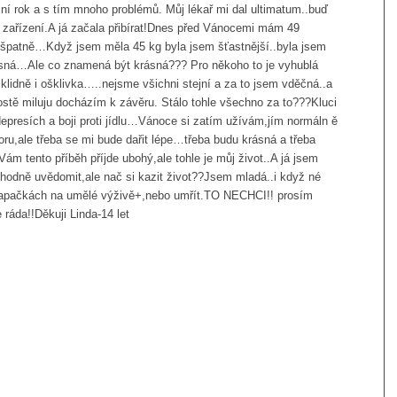
olní rok a s tím mnoho problémů. Můj lékař mi dal ultimatum..buď
 zařízení.A já začala přibírat!Dnes před Vánocemi mám 49
o špatně…Když jsem měla 45 kg byla jsem šťastnější..byla jsem
ásná…Ale co znamená být krásná??? Pro někoho to je vyhublá
klidně i ošklivka…..nejsme všichni stejní a za to jsem vděčná..a
rostě miluju docházím k závěru. Stálo tohle všechno za to???Kluci
epresích a boji proti jídlu…Vánoce si zatím užívám,jím normáln ě
ru,ale třeba se mi bude dařit lépe…třeba budu krásná a třeba
ám tento příběh příjde ubohý,ale tohle je můj život..A já jsem
 hodně uvědomit,ale nač si kazit život??Jsem mladá..i když né
apačkách na umělé výživě+,nebo umřít.TO NECHCI!! prosím
 ráda!!Děkuji Linda-14 let