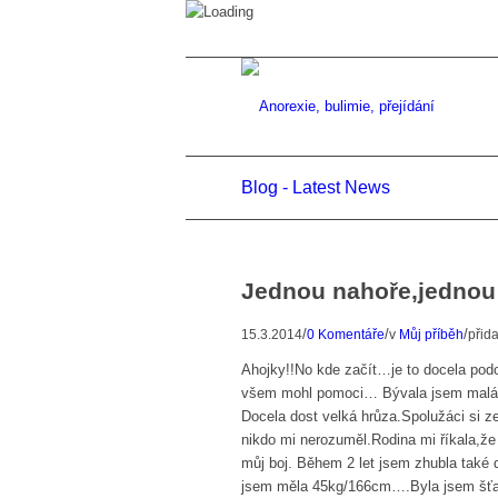
Blog - Latest News
Jednou nahoře,jednou
/
/
/
15.3.2014
0 Komentáře
v
Můj příběh
přid
Ahojky!!No kde začít…je to docela po
všem mohl pomoci… Bývala jsem malá a
Docela dost velká hrůza.Spolužáci si ze
nikdo mi nerozuměl.Rodina mi říkala,že
můj boj. Během 2 let jsem zhubla také d
jsem měla 45kg/166cm….Byla jsem šťast