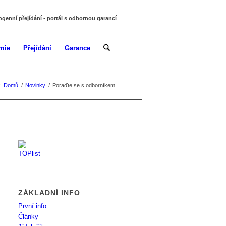
ogenní přejídání - portál s odbornou garancí
mie
Přejídání
Garance
:
Domů
/
Novinky
/
Poraďte se s odborníkem
ZÁKLADNÍ INFO
První info
Články