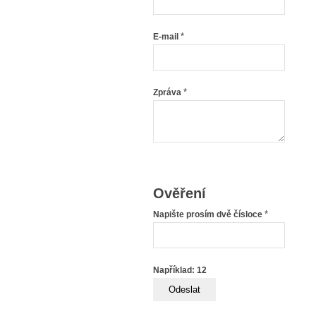
*
E-mail
*
Zpráva
Ověření
*
Napište prosím dvě čísloce
Například: 12