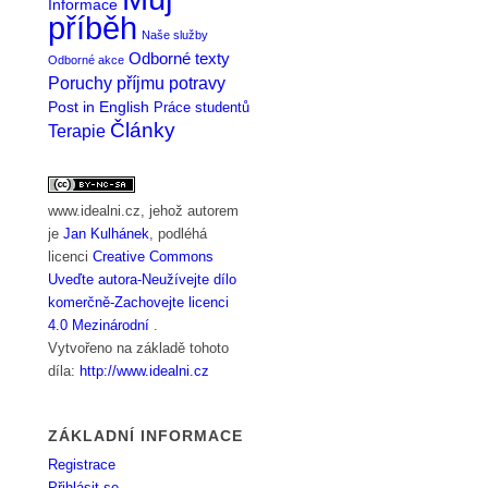
Informace
příběh
Naše služby
Odborné texty
Odborné akce
Poruchy příjmu potravy
Post in English
Práce studentů
Články
Terapie
www.idealni.cz
, jehož autorem
je
Jan Kulhánek
, podléhá
licenci
Creative Commons
Uveďte autora-Neužívejte dílo
komerčně-Zachovejte licenci
4.0 Mezinárodní
.
Vytvořeno na základě tohoto
díla:
http://www.idealni.cz
ZÁKLADNÍ INFORMACE
Registrace
Přihlásit se