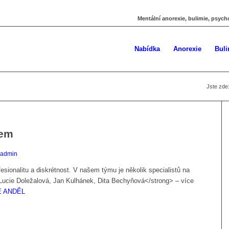
Mentální anorexie, bulimie, psych
Nabídka
Anorexie
Buli
Jste zde
kem
admin
esionalitu a diskrétnost. V našem týmu je několik specialistů na
>Lucie Doležalová, Jan Kulhánek, Dita Bechyňová</strong> – více
 ANDĚL