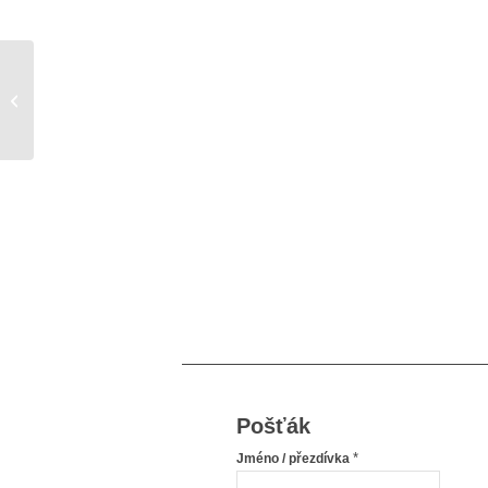
Nové typy poruchy příjmu potravy
Pošťák
*
Jméno / přezdívka