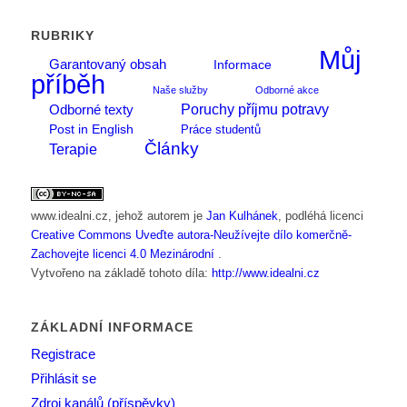
RUBRIKY
Můj
Garantovaný obsah
Informace
příběh
Naše služby
Odborné akce
Poruchy příjmu potravy
Odborné texty
Post in English
Práce studentů
Články
Terapie
www.idealni.cz
, jehož autorem je
Jan Kulhánek
, podléhá licenci
Creative Commons Uveďte autora-Neužívejte dílo komerčně-
Zachovejte licenci 4.0 Mezinárodní
.
Vytvořeno na základě tohoto díla:
http://www.idealni.cz
ZÁKLADNÍ INFORMACE
Registrace
Přihlásit se
Zdroj kanálů (příspěvky)