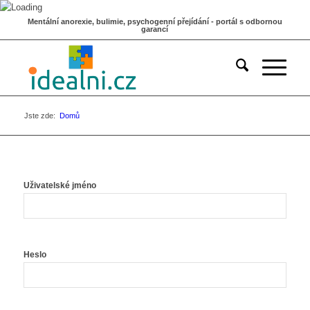
Mentální anorexie, bulimie, psychogenní přejídání - portál s odbornou
garancí
Jste zde:
Domů
Uživatelské jméno
Heslo