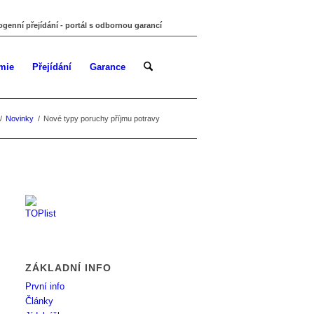
ogenní přejídání - portál s odbornou garancí
mie
Přejídání
Garance
/
Novinky
/
Nové typy poruchy příjmu potravy
ZÁKLADNÍ INFO
První info
Články