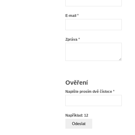
*
E-mail
*
Zpráva
Ověření
*
Napište prosím dvě čísloce
Například: 12