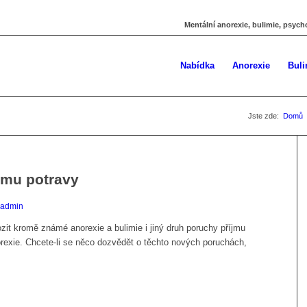
Mentální anorexie, bulimie, psych
Nabídka
Anorexie
Buli
Jste zde:
Domů
jmu potravy
admin
t kromě známé anorexie a bulimie i jiný druh poruchy příjmu
orexie. Chcete-li se něco dozvědět o těchto nových poruchách,