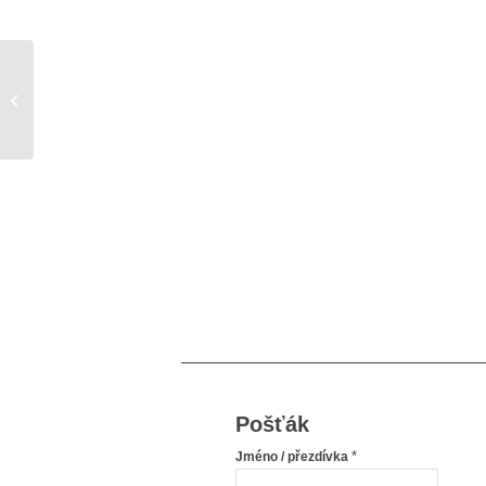
Ke stažení
Pošťák
*
Jméno / přezdívka