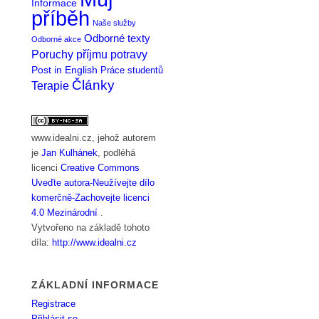
Informace
příběh
Naše služby
Odborné texty
Odborné akce
Poruchy příjmu potravy
Post in English
Práce studentů
Články
Terapie
www.idealni.cz
, jehož autorem
je
Jan Kulhánek
, podléhá
licenci
Creative Commons
Uveďte autora-Neužívejte dílo
komerčně-Zachovejte licenci
4.0 Mezinárodní
.
Vytvořeno na základě tohoto
díla:
http://www.idealni.cz
ZÁKLADNÍ INFORMACE
Registrace
Přihlásit se