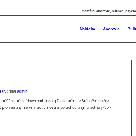
Mentální anorexie, bulimie, psych
Nabídka
Anorexie
Buli
/
sah
přidal
admin
=“0″ src=“pic/download_logo.gif“ align=“left“>Stáhněte si</a>
 pro vás zajímavé v souvislosti s poruchou příjmu potravy</p>