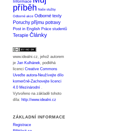
Informace
příběh
Naše služby
Odborné texty
Odborné akce
Poruchy příjmu potravy
Post in English
Práce studentů
Články
Terapie
www.idealni.cz
, jehož autorem
je
Jan Kulhánek
, podléhá
licenci
Creative Commons
Uveďte autora-Neužívejte dílo
komerčně-Zachovejte licenci
4.0 Mezinárodní
.
Vytvořeno na základě tohoto
díla:
http://www.idealni.cz
ZÁKLADNÍ INFORMACE
Registrace
Přihlásit se