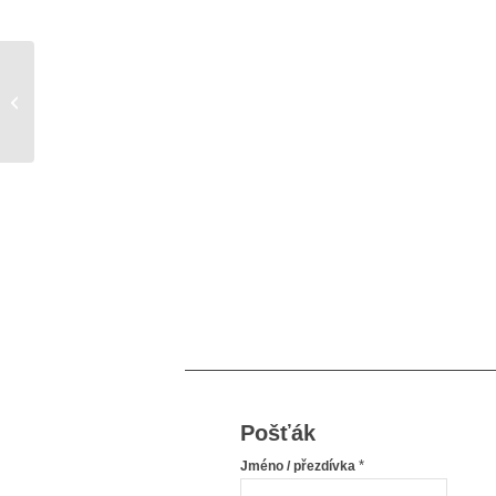
Test vnímání vlastní postavy
Pošťák
*
Jméno / přezdívka