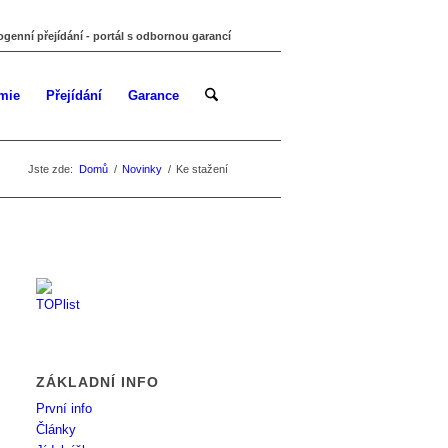
ogenní přejídání - portál s odbornou garancí
mie
Přejídání
Garance
Jste zde:
Domů
/
Novinky
/
Ke stažení
ZÁKLADNÍ INFO
První info
Články