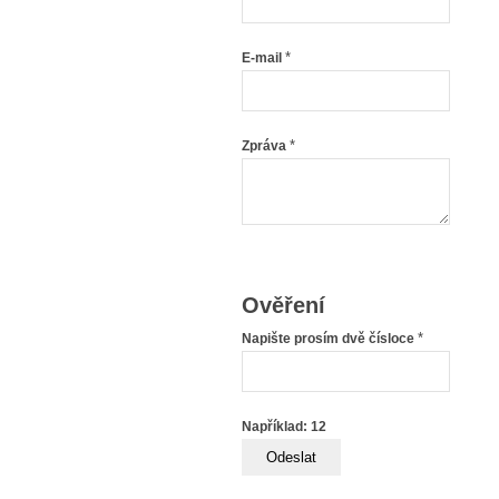
*
E-mail
*
Zpráva
Ověření
*
Napište prosím dvě čísloce
Například: 12