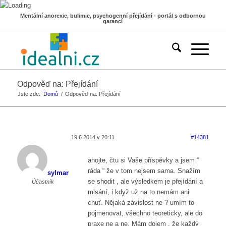
Mentální anorexie, bulimie, psychogenní přejídání - portál s odbornou
garancí
Odpověď na: Přejídání
Jste zde:
Domů
/
Odpověď na: Přejídání
19.6.2014 v 20:11
#14381
ahojte, čtu si Vaše příspěvky a jsem “
ráda “ že v tom nejsem sama. Snažím
sylmar
se shodit , ale výsledkem je přejídání a
Účastník
mlsání, i když už na to nemám ani
chuť. Nějaká závislost ne ? umím to
pojmenovat, všechno teoreticky, ale do
praxe ne a ne. Mám dojem , že každý