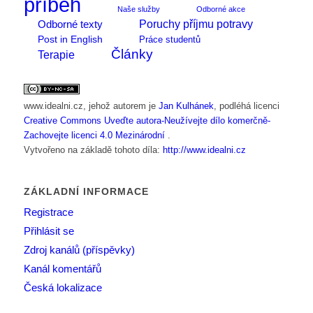
příběh
Naše služby
Odborné akce
Poruchy příjmu potravy
Odborné texty
Post in English
Práce studentů
Články
Terapie
www.idealni.cz
, jehož autorem je
Jan Kulhánek
, podléhá licenci
Creative Commons Uveďte autora-Neužívejte dílo komerčně-
Zachovejte licenci 4.0 Mezinárodní
.
Vytvořeno na základě tohoto díla:
http://www.idealni.cz
ZÁKLADNÍ INFORMACE
Registrace
Přihlásit se
Zdroj kanálů (příspěvky)
Kanál komentářů
Česká lokalizace