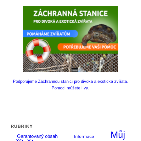
Podporujeme Záchrannou stanici pro divoká a exotická zvířata.
Pomoci můžete i vy.
RUBRIKY
Můj
Garantovaný obsah
Informace