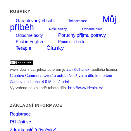
RUBRIKY
Můj
Garantovaný obsah
Informace
příběh
Naše služby
Odborné akce
Poruchy příjmu potravy
Odborné texty
Post in English
Práce studentů
Články
Terapie
www.idealni.cz
, jehož autorem je
Jan Kulhánek
, podléhá licenci
Creative Commons Uveďte autora-Neužívejte dílo komerčně-
Zachovejte licenci 4.0 Mezinárodní
.
Vytvořeno na základě tohoto díla:
http://www.idealni.cz
ZÁKLADNÍ INFORMACE
Registrace
Přihlásit se
Zdroj kanálů (příspěvky)