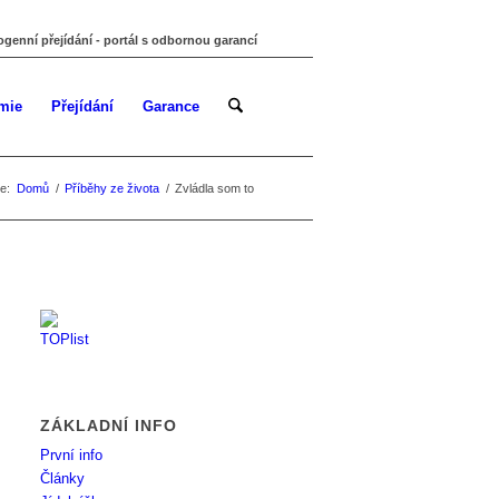
ogenní přejídání - portál s odbornou garancí
mie
Přejídání
Garance
e:
Domů
/
Příběhy ze života
/
Zvládla som to
ZÁKLADNÍ INFO
První info
Články