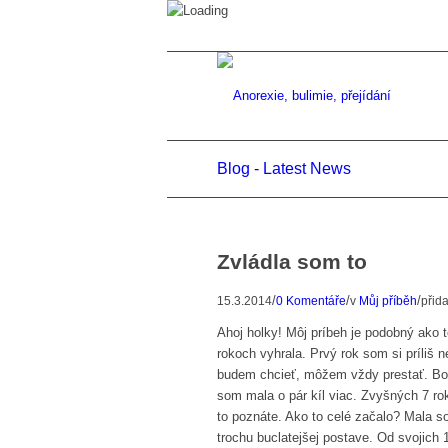
Blog - Latest News
Zvládla som to
/
/
/
15.3.2014
0 Komentáře
v
Můj příběh
přid
Ahoj holky! Môj príbeh je podobný ako 
rokoch vyhrala. Prvý rok som si príliš
budem chcieť, môžem vždy prestať. Bol
som mala o pár kíl viac. Zvyšných 7 ro
to poznáte. Ako to celé začalo? Mala 
trochu buclatejšej postave. Od svojich 