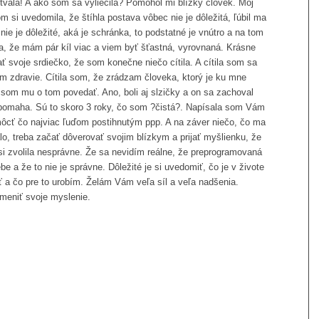
lytvala! A ako som sa vyliečila? Pomohol mi blízky človek. Môj
m si uvedomila, že štíhla postava vôbec nie je dôležitá, ľúbil ma
nie je dôležité, aká je schránka, to podstatné je vnútro a na tom
la, že mám pár kíl viac a viem byť šťastná, vyrovnaná. Krásne
 svoje srdiečko, že som konečne niečo cítila. A cítila som sa
m zdravie. Cítila som, že zrádzam človeka, ktorý je ku mne
som mu o tom povedať. Ano, boli aj slzičky a on sa zachoval
pomaha. Sú to skoro 3 roky, čo som ?čistá?. Napísala som Vám
ôcť čo najviac ľuďom postihnutým ppp. A na záver niečo, čo ma
álo, treba začať dôverovať svojim blízkym a prijať myšlienku, že
 si zvolila nesprávne. Že sa nevidím reálne, že preprogramovaná
e a že to nie je správne. Dôležité je si uvedomiť, čo je v živote
 a čo pre to urobím. Želám Vám veľa síl a veľa nadšenia.
zmeniť svoje myslenie.