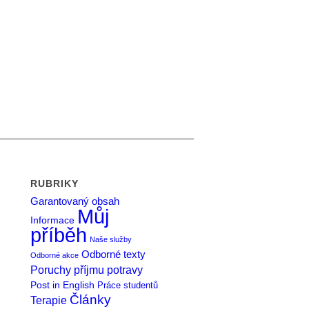
RUBRIKY
Garantovaný obsah
Můj
Informace
příběh
Naše služby
Odborné texty
Odborné akce
Poruchy příjmu potravy
Post in English
Práce studentů
Články
Terapie