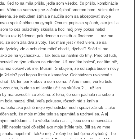
du. Keď to na mňa prišlo, jedla som všetko, čo prišlo, kombinácie
ami. Váha sa samozrejme začala šplhať smerom hore. Velmi dobre
erená, že nebudem štíhla a naučila som sa akceptovať svoje
 novou spolužiačkou na gympli. Ona mi popisala spôsob, ako jesť a
 som to cez prázdníny skúsila a hoci môj prvý pokus nebol
atku raz týždenne, pak denne a neskôr aj 3xdenne. ….raz ma
eť, že som žila dva životy. Tak mám jesť? Keď viem, že sa
de fyzicky zle a nebudem môcť chodiť, dýchať? Snáď si ma
o ako že na vychádzku… Tak teda sa náhlim do tmy. Preč od ľudí,
euvidí za tým kríkom na citoríne. Už necítim bolesť, necítim nič,
ejšia než čokovľvek iné. Musím. Sľubujem, že od zajtra budem nový
oje ?dielo? pod kopou lístia a kameňov. Odchádzam uvolnená s
dnúť. Už len pár krokov a som doma. ? Áno mami, vonku bolo
o vzduchu, bude sa mi lepšie učiť na skúšku.? … už len
 by ma usvedčili zo zločinu. Z toho, čo som páchala na sebe a
ím bola naozaj dlhá. Veľa pokusov, rôznch rád z kníh a
 na boha ako jediné moje východisko, nech spraví zázrak… ako
edčeniach, že moje múdre telo sa spamätá a uzdraví sa. A aj
inými metódami… To všetko bolo na …., lebo som si nevedala
. Nič nebolo také dôležité ako moje štíhle telo. Bili sa vo mne
aj snaha nepribrať. Takže môj 7 ročný boj bol úplne zbytočný. Tie