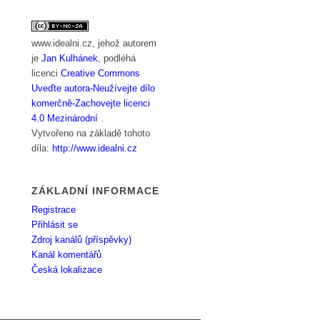
www.idealni.cz
, jehož autorem
je
Jan Kulhánek
, podléhá
licenci
Creative Commons
Uveďte autora-Neužívejte dílo
komerčně-Zachovejte licenci
4.0 Mezinárodní
.
Vytvořeno na základě tohoto
díla:
http://www.idealni.cz
ZÁKLADNÍ INFORMACE
Registrace
Přihlásit se
Zdroj kanálů (příspěvky)
Kanál komentářů
Česká lokalizace