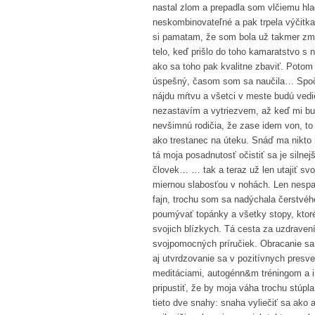
nastal zlom a prepadla som vlčiemu hla
neskombinovateľné a pak trpela výčitk
si pamatam, že som bola už takmer zmi
telo, keď prišlo do toho kamaratstvo s
ako sa toho pak kvalitne zbaviť. Potom
úspešný, časom som sa naučila… Spoči
nájdu mŕtvu a všetci v meste budú vedi
nezastavím a vytriezvem, až keď mi bu
nevšimnú rodičia, že zase idem von, t
ako trestanec na úteku. Snáď ma nikto n
tá moja posadnutosť očistiť sa je siln
človek… … tak a teraz už len utajiť sv
miernou slabosťou v nohách. Len nespa
fajn, trochu som sa nadýchala čerstvéh
poumývať topánky a všetky stopy, ktoré
svojich blízkych. Tá cesta za uzdraven
svojpomocných príručiek. Obracanie sa
aj utvrdzovanie sa v pozitívnych presv
meditáciami, autogénn&m tréningom a 
pripustiť, že by moja váha trochu stúpla
tieto dve snahy: snaha vyliečiť sa ako 