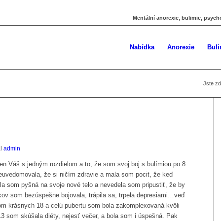
Mentální anorexie, bulimie, psych
Nabídka
Anorexie
Buli
Jste zd
al
admin
ten Váš s jedným rozdielom a to, že som svoj boj s bulímiou po 8
 neuvedomovala, že si ničím zdravie a mala som pocit, že keď
a som pyšná na svoje nové telo a nevedela som pripustiť, že by
kov som bezúspešne bojovala, trápila sa, trpela depresiami…veď
som krásnych 18 a celú pubertu som bola zakomplexovaná kvôli
13 som skúšala diéty, nejesť večer, a bola som i úspešná. Pak