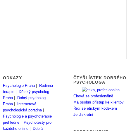
ODKAZY
ČTYŘLÍSTEK DOBRÉHO
PSYCHOLOGA
Psychologie Praha
|
Rodinná
terapie
|
Dětský psycholog
Chová se profesionálně
Praha
|
Dobrý psycholog
Má osobní přístup ke klientovi
Praha
|
Internetová
Řídí se etickým kodexem
psychologická poradna
|
Je diskrétní
Psychologie a psychoterapie
přehledně
|
Psychotesty pro
každého online
|
Dobrá