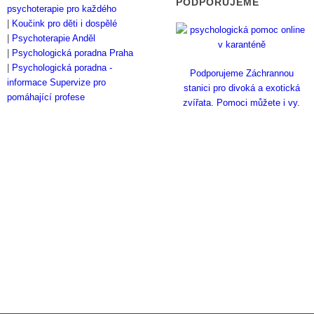
PODPORUJEME
psychoterapie pro každého
|
Koučink pro děti i dospělé
|
Psychoterapie Anděl
|
Psychologická poradna Praha
|
Psychologická poradna -
Podporujeme Záchrannou
informace
Supervize pro
stanici pro divoká a exotická
pomáhající profese
zvířata. Pomoci můžete i vy.