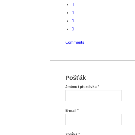
Comments
Pošťák
*
Jméno / přezdívka
*
E-mail
*
Zpráva