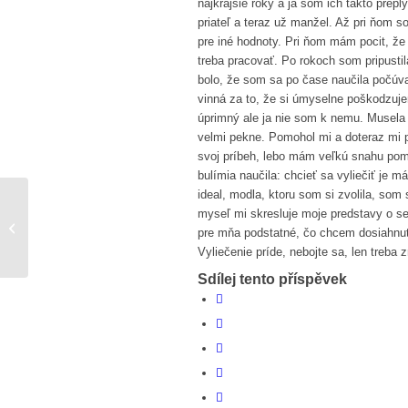
najkrajšie roky a ja som ich takto prep
priateľ a teraz už manžel. Až pri ňom so
pre iné hodnoty. Pri ňom mám pocit, že 
treba pracovať. Po rokoch som pripusti
bolo, že som sa po čase naučila počúvať
vinná za to, že si úmyselne poškodzuje
úprimný ale ja nie som k nemu. Musela 
velmi pekne. Pomohol mi a doteraz mi 
svoj príbeh, lebo mám veľkú snahu pom
bulímia naučila: chcieť sa vyliečiť je m
ideal, modla, ktoru som si zvolila, som
myseľ mi skresluje moje predstavy o seb
Moje cesta
pre mňa podstatné, čo chcem dosiahnuť
Vyliečenie príde, nebojte sa, len treba 
Sdílej tento příspěvek