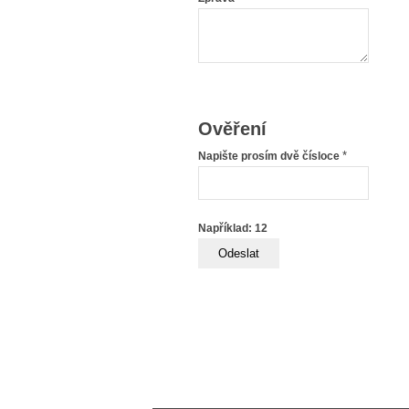
Ověření
*
Napište prosím dvě čísloce
Například: 12