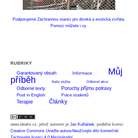
Podporujeme Záchrannou stanici pro divoká a exotická zvířata.
Pomoci můžete i vy.
RUBRIKY
Můj
Garantovaný obsah
Informace
příběh
Naše služby
Odborné akce
Poruchy příjmu potravy
Odborné texty
Post in English
Práce studentů
Články
Terapie
www.idealni.cz
, jehož autorem je
Jan Kulhánek
, podléhá licenci
Creative Commons Uveďte autora-Neužívejte dílo komerčně-
Zachovejte licenci 4.0 Mezinárodní
.