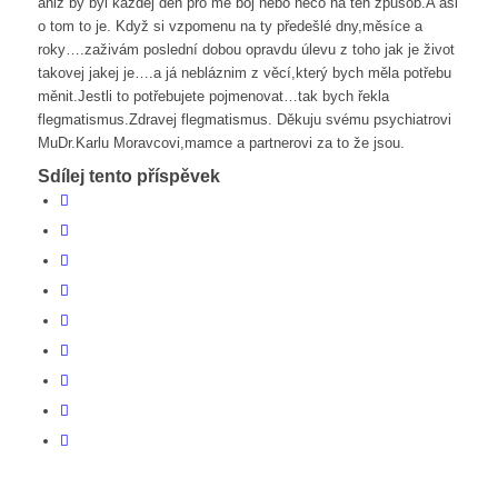
aniž by byl každej den pro mě boj nebo něco na ten způsob.A asi
o tom to je. Když si vzpomenu na ty předešlé dny,měsíce a
roky….zaživám poslední dobou opravdu úlevu z toho jak je život
takovej jakej je….a já nebláznim z věcí,který bych měla potřebu
měnit.Jestli to potřebujete pojmenovat…tak bych řekla
flegmatismus.Zdravej flegmatismus. Děkuju svému psychiatrovi
MuDr.Karlu Moravcovi,mamce a partnerovi za to že jsou.
Sdílej tento příspěvek