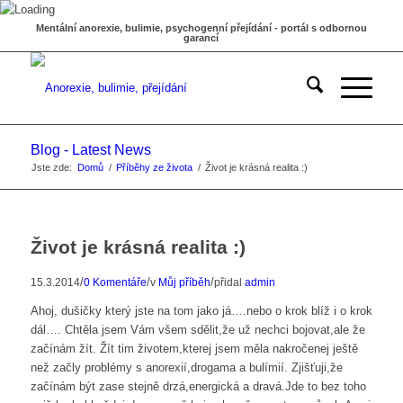
Mentální anorexie, bulimie, psychogenní přejídání - portál s odbornou
garancí
Blog - Latest News
Jste zde:
Domů
/
Příběhy ze života
/
Život je krásná realita :)
Život je krásná realita :)
/
/
/
15.3.2014
0 Komentáře
v
Můj příběh
přidal
admin
Ahoj, dušičky který jste na tom jako já….nebo o krok blíž i o krok
dál…. Chtěla jsem Vám všem sdělit,že už nechci bojovat,ale že
začínám žít. Žít tim životem,kterej jsem měla nakročenej ještě
než začly problémy s anorexií,drogama a bulímií. Zjišťuji,že
začínám být zase stejně drzá,energická a dravá.Jde to bez toho