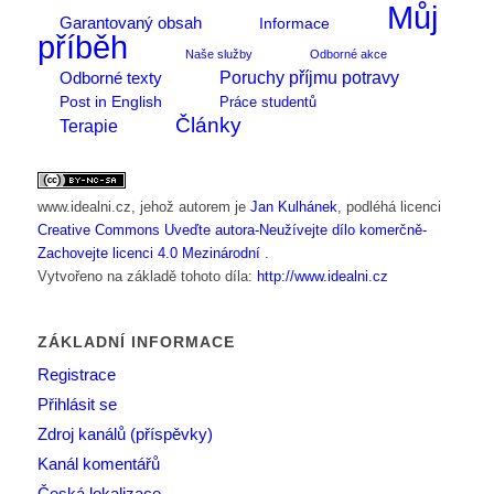
Můj
Garantovaný obsah
Informace
příběh
Naše služby
Odborné akce
Poruchy příjmu potravy
Odborné texty
Post in English
Práce studentů
Články
Terapie
www.idealni.cz
, jehož autorem je
Jan Kulhánek
, podléhá licenci
Creative Commons Uveďte autora-Neužívejte dílo komerčně-
Zachovejte licenci 4.0 Mezinárodní
.
Vytvořeno na základě tohoto díla:
http://www.idealni.cz
ZÁKLADNÍ INFORMACE
Registrace
Přihlásit se
Zdroj kanálů (příspěvky)
Kanál komentářů
Česká lokalizace