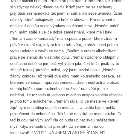
Takže bulimii nemám. Prostě se přežírám. Proč? Protože. Prostě
si vždycky nějaký důvod najdu. Když jsem se se záchvaty
přejídání seznamovala tak jsem si sama pro sebe uváděla různé
důvody, které obhajovaly mé hrůzné chování. Pro srovnání s
minulostí napíšu vedle výmluvy současný stav. „Nemám práci“
nyní mám stálé a velice dobré zaměstnání, které mě i baví.
„Nemám žádné kamarády“ mám spoustu přátel, které ztrácím
právě v okamžiku, kdy si řeknu tuto větu, protože hned potom
vypnu telefon a zavřu se doma. „Bydlím s otcem alkoholikem“
právě se stěhuji do vlastního bytu. „Nemám žádného chlapa“ v
současné době se jim totiž vyhýbám jako čert kříži, jinak by to
zřejmě takový problém nebyl, prý jsem hezká holka. „Nemám
žádný koníček“ už téměř dva roky mám kouzelnýho pesáka, se
kterému se snažím opravdu věnovat. „Jsem nešťastná protože
se můj bráška sám rozhodl vzít si život“ na světě je tolik
neštěstí, že rozhodnutí jednoho mladého nespokojeného chlapce
je proti tomu malicherné. „Nemám ráda lidi ve městě ve kterém
žiju“ nyní se stěhuji do jiného města …. a takhle bych mohla
pokračovat do nekonečna. Takže se mi vtírá na mysl otázka. Co
teď budou mé výmluvy? Na co budu upínat svou nešťastnou
mysl když se budu chtít přežrat? Už se nemám na co
vymlouvat!!!! VŽDYˇT JÁ JSEM VLASTNĚ ŠˇTASTNÝ