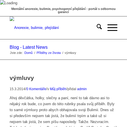
Mentální anorexie, bulimie, psychogenní přejídání - portál s odbornou
garancí
Blog - Latest News
Jste zde:
Domů
/
Příběhy ze života
/
výmluvy
výmluvy
/
/
/
15.3.2014
0 Komentáře
v
Můj příběh
přidal
admin
Ahoj děvčátka, holky, slečny a paní, není to tak dávno asi to
nějaký rok bude, co jsem do této rubriky psala svůj příběh. Byly
to samé výmluvy proto abych obhajovala svoji Bulimii. Dnes už
si především nejsem tak jistá, že bulimií trpím a také už si
nejsem tak jistá, že sem píšu naposledy. Takže. Nezvracím.