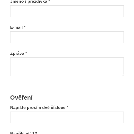
Jméno / přezdívka
*
E-mail
*
Zpráva
*
Ověření
Napište prosím dvě čísloce
*
Například: 12