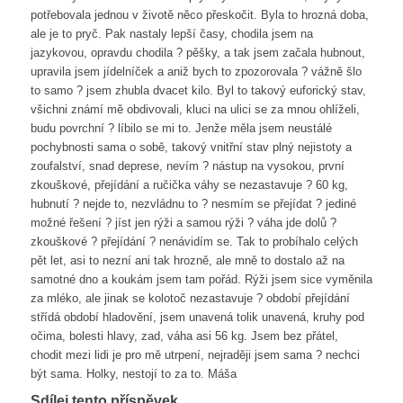
potřebovala jednou v životě něco přeskočit. Byla to hrozná doba,
ale je to pryč. Pak nastaly lepší časy, chodila jsem na
jazykovou, opravdu chodila ? pěšky, a tak jsem začala hubnout,
upravila jsem jídelníček a aniž bych to zpozorovala ? vážně šlo
to samo ? jsem zhubla dvacet kilo. Byl to takový euforický stav,
všichni známí mě obdivovali, kluci na ulici se za mnou ohlíželi,
budu povrchní ? líbilo se mi to. Jenže měla jsem neustálé
pochybnosti sama o sobě, takový vnitřní stav plný nejistoty a
zoufalství, snad deprese, nevím ? nástup na vysokou, první
zkouškové, přejídání a ručička váhy se nezastavuje ? 60 kg,
hubnutí ? nejde to, nezvládnu to ? nesmím se přejídat ? jediné
možné řešení ? jíst jen rýži a samou rýži ? váha jde dolů ?
zkouškové ? přejídání ? nenávidím se. Tak to probíhalo celých
pět let, asi to nezní ani tak hrozně, ale mně to dostalo až na
samotné dno a koukám jsem tam pořád. Rýži jsem sice vyměnila
za mléko, ale jinak se kolotoč nezastavuje ? období přejídání
střídá období hladovění, jsem unavená tolik unavená, kruhy pod
očima, bolesti hlavy, zad, váha asi 56 kg. Jsem bez přátel,
chodit mezi lidi je pro mě utrpení, nejraději jsem sama ? nechci
být sama. Holky, nestojí to za to. Máša
Sdílej tento příspěvek