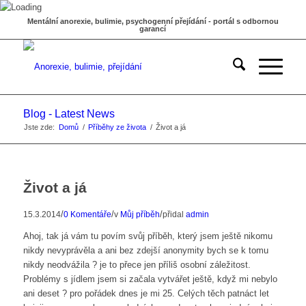
Mentální anorexie, bulimie, psychogenní přejídání - portál s odbornou
garancí
Blog - Latest News
Jste zde:
Domů
/
Příběhy ze života
/
Život a já
Život a já
/
/
/
15.3.2014
0 Komentáře
v
Můj příběh
přidal
admin
Ahoj, tak já vám tu povím svůj příběh, který jsem ještě nikomu
nikdy nevyprávěla a ani bez zdejší anonymity bych se k tomu
nikdy neodvážila ? je to přece jen příliš osobní záležitost.
Problémy s jídlem jsem si začala vytvářet ještě, když mi nebylo
ani deset ? pro pořádek dnes je mi 25. Celých těch patnáct let