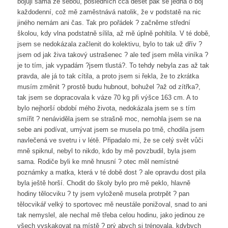
bojuji sama ze sebou, posledních cca deset pak se jedná o boj
každodenní, což mě zaměstnává natolik, že v podstatě na nic
jiného nemám ani čas. Tak pro pořádek ? začněme střední
školou, kdy vlna podstatně sílila, až mě úplně pohltila. V té době,
jsem se nedokázala začlenit do kolektivu, bylo to tak už dřív ?
jsem od jak živa takový ustrašenec ? ale teď jsem měla viníka ?
je to tím, jak vypadám ?jsem tlustá?. To tehdy nebyla zas až tak
pravda, ale já to tak cítila, a proto jsem si řekla, že to zkrátka
musím změnit ? prostě budu hubnout, bohužel ?až od zítřka?,
tak jsem se dopracovala k váze 70 kg při výšce 163 cm. A to
bylo nejhorší období mého života, nedokázala jsem se s tím
smířit ? nenáviděla jsem se strašně moc, nemohla jsem se na
sebe ani podívat, umývat jsem se musela po tmě, chodila jsem
navlečená ve svetru i v létě. Připadalo mi, že se celý svět vůči
mně spiknul, nebyl to nikdo, kdo by mě povzbudil, byla jsem
sama. Rodiče byli ke mně hnusní ? otec měl nemístné
poznámky a matka, která v té době dost ? ale opravdu dost pila
byla ještě horší. Chodit do školy bylo pro mě peklo, hlavně
hodiny tělocviku ? ty jsem vyloženě musela protrpět ? pan
tělocvikář velký to sportovec mě neustále ponižoval, snad to ani
tak nemyslel, ale nechal mě třeba celou hodinu, jako jedinou ze
všech vyskakovat na místě ? prý abych si trénovala, kdybych