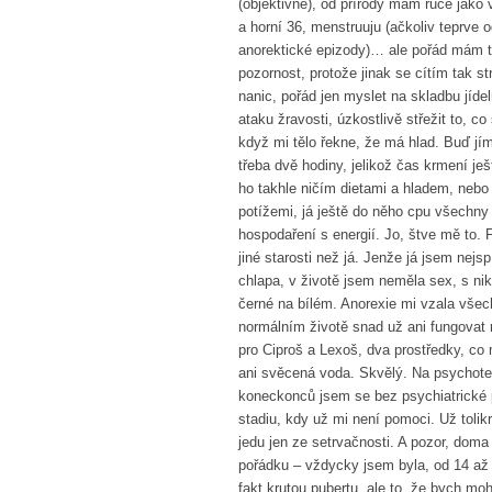
(objektivně), od přírody mám ruce jako v
a horní 36, menstruuju (ačkoliv teprve
anorektické epizody)… ale pořád mám te
pozornost, protože jinak se cítím tak 
nanic, pořád jen myslet na skladbu jíde
ataku žravosti, úzkostlivě střežit to, c
když mi tělo řekne, že má hlad. Buď j
třeba dvě hodiny, jelikož čas krmení j
ho takhle ničím dietami a hladem, nebo
potížemi, já ještě do něho cpu všechny
hospodaření s energií. Jo, štve mě to. 
jiné starosti než já. Jenže já jsem nejs
chlapa, v životě jsem neměla sex, s ni
černé na bílém. Anorexie mi vzala všec
normálním životě snad už ani fungovat 
pro Ciproš a Lexoš, dva prostředky, c
ani svěcená voda. Skvělý. Na psychoter
koneckonců jsem se bez psychiatrické 
stadiu, kdy už mi není pomoci. Už tolikr
jedu jen ze setrvačnosti. A pozor, doma
pořádku – vždycky jsem byla, od 14 až
fakt krutou pubertu, ale to, že bych moh