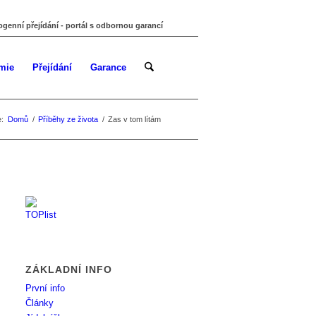
ogenní přejídání - portál s odbornou garancí
mie
Přejídání
Garance
:
Domů
/
Příběhy ze života
/
Zas v tom lítám
ZÁKLADNÍ INFO
První info
Články