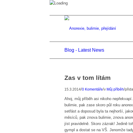
Blog - Latest News
Zas v tom lítám
/
/
/
15.3.2014
0 Komentáře
v
Můj příběh
přid
Ahoj, můj příběh asi nikoho nepřekvapí…
bulimie, pak zase skoro půl roku anorex
setřást a doposud byla ta nejhorší, ja
měsíců, pak znova bulimie, znova anor
jíst pravidelně. Skoro zázrak! Jedině 
gympl a dostat se na VŠ. Jenomže tady 