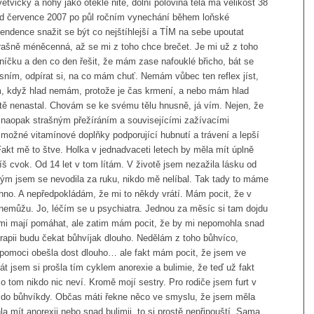
ětvičky a nohy jako oteklé nitě, dolní polovina těla má velikost 38
 od července 2007 po půl ročním vynechání během loňské
ndence snažit se být co nejštíhlejší a TÍM na sebe upoutat
strašně méněcenná, až se mi z toho chce brečet. Je mi už z toho
lníčku a den co den řešit, že mám zase nafouklé břicho, bát se
o sním, odpírat si, na co mám chuť. Nemám vůbec ten reflex jíst,
ím, když hlad nemám, protože je čas krmení, a nebo mám hlad
eště nenastal. Chovám se ke svému tělu hnusně, já vím. Nejen, že
 naopak strašným přežíráním a souvisejícími zažívacími
 možné vitamínové doplňky podporující hubnutí a trávení a lepší
Fakt mě to štve. Holka v jednadvaceti letech by měla mít úplně
píš cvok. Od 14 let v tom lítám. V životě jsem nezažila lásku od
kým jsem se nevodila za ruku, nikdo mě nelíbal. Tak tady to máme
hno. A nepředpokládám, že mi to někdy vrátí. Mám pocit, že v
nemůžu. Jo, léčím se u psychiatra. Jednou za měsíc si tam dojdu
o mi mají pomáhat, ale zatim mám pocit, že by mi nepomohla snad
apii budu čekat bůhvíjak dlouho. Nedělám z toho bůhvíco,
pomoci obešla dost dlouho… ale fakt mám pocit, že jsem ve
át jsem si prošla tím cyklem anorexie a bulimie, že teď už fakt
 o tom nikdo nic neví. Kromě mojí sestry. Pro rodiče jsem furt v
 do bůhvíkdy. Občas máti řekne něco ve smyslu, že jsem měla
la mít anorexii nebo snad bulimii, to si prostě nepřipouští. Sama