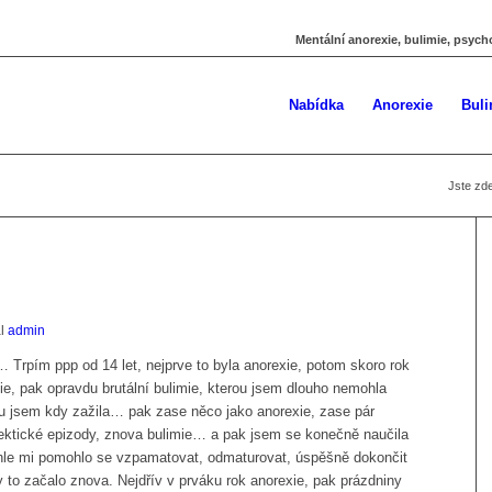
Mentální anorexie, bulimie, psych
Nabídka
Anorexie
Buli
Jste zde
al
admin
 Trpím ppp od 14 let, nejprve to byla anorexie, potom skoro rok
ie, pak opravdu brutální bulimie, kterou jsem dlouho nemohla
kou jsem kdy zažila… pak zase něco jako anorexie, zase pár
ektické epizody, znova bulimie… a pak jsem se konečně naučila
tohle mi pomohlo se vzpamatovat, odmaturovat, úspěšně dokončit
to začalo znova. Nejdřív v prváku rok anorexie, pak prázdniny