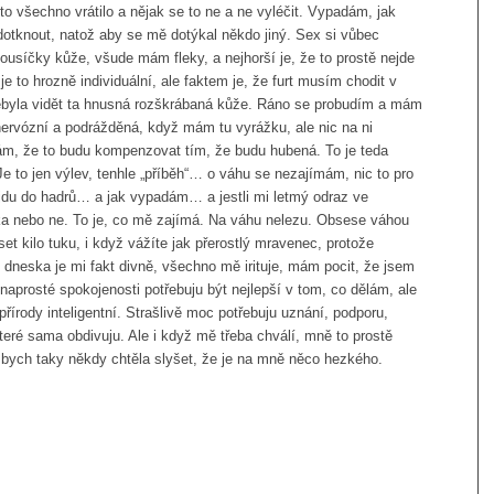
 to všechno vrátilo a nějak se to ne a ne vyléčit. Vypadám, jak
otknout, natož aby se mě dotýkal někdo jiný. Sex si vůbec
usíčky kůže, všude mám fleky, a nejhorší je, že to prostě nejde
e to hrozně individuální, ale faktem je, že furt musím chodit v
nebyla vidět ta hnusná rozškrábaná kůže. Ráno se probudím a mám
ervózní a podrážděná, když mám tu vyrážku, ale nic na ni
kám, že to budu kompenzovat tím, že budu hubená. To je teda
Je to jen výlev, tenhle „příběh“… o váhu se nezajímám, nic to pro
jdu do hadrů… a jak vypadám… a jestli mi letmý odraz ve
čka nebo ne. To je, co mě zajímá. Na váhu nelezu. Obsese váhou
et kilo tuku, i když vážíte jak přerostlý mravenec, protože
 dneska je mi fakt divně, všechno mě irituje, mám pocit, že jsem
naprosté spokojenosti potřebuju být nejlepší v tom, co dělám, ale
írody inteligentní. Strašlivě moc potřebuju uznání, podporu,
které sama obdivuju. Ale i když mě třeba chválí, mně to prostě
é bych taky někdy chtěla slyšet, že je na mně něco hezkého.