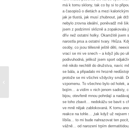
má k tomu sklony, tak co by si to připo
a časopisů o dietách a mezi kalorickými
jak je tlustá, jak musí zhubnout, jak dr
nebylo zrovna ideální, poněvadž mě šik
jsem z podzimní sklizně a zopakovala j
dřív než ostatní holky. Okamžitě jsem si
narostla prsa a ostatní tvary. Hrůza. K
osoby, co jsou tělesně ještě děti, neexi
vrací se mi ve snech – a když jdu po ul
podivuhodná, jelikož jsem sport odjakži
mě nikdo nechtěl do družstva, navíc mě 
se bála, a připadalo mi hrozně nedůstojn
protože se mi všichni vždycky smáli. D
Vivianin nebo váš příběh??
vzpomenu. To všechno bylo od holek, al
bojím… a vidím v nich jenom sadisty, co
bijou, otevřeně mnou pohrdají a nadáva
se toho zbavit… nedokážu se bavit s chl
ve mně nějak zablokovaná. K tomu anore
reakce na tohle… „tak když už nejsem 
líbíla… to mi bude nahrazovat ten pocit
vážně… od narození trpím dermatitido