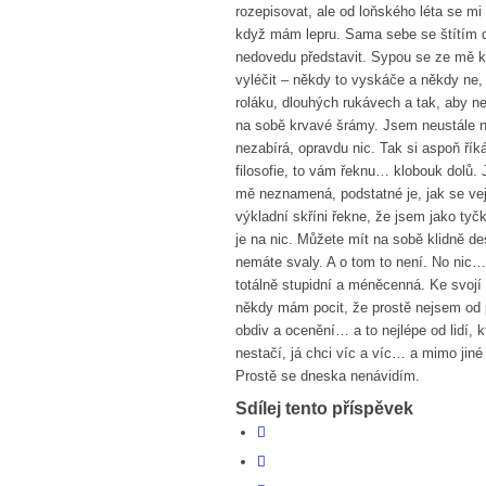
rozepisovat, ale od loňského léta se mi
když mám lepru. Sama sebe se štítím d
nedovedu představit. Sypou se ze mě ko
vyléčit – někdy to vyskáče a někdy ne, j
roláku, dlouhých rukávech a tak, aby 
na sobě krvavé šrámy. Jsem neustále n
nezabírá, opravdu nic. Tak si aspoň ří
filosofie, to vám řeknu… klobouk dolů. 
mě neznamená, podstatné je, jak se ve
výkladní skříni řekne, že jsem jako ty
je na nic. Můžete mít na sobě klidně des
nemáte svaly. A o tom to není. No nic…
totálně stupidní a méněcenná. Ke svojí 
někdy mám pocit, že prostě nejsem od př
obdiv a ocenění… a to nejlépe od lidí, 
nestačí, já chci víc a víc… a mimo jin
Prostě se dneska nenávidím.
Sdílej tento příspěvek