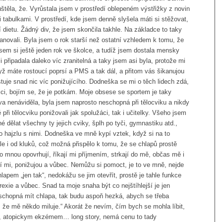
uštěla, že. Vyrůstala jsem v prostředí oblepeném výstřižky z novin
 tabulkami. V prostředí, kde jsem denně slyšela máti si stěžovat,
ží dietu. Žádný div, že jsem skončila takhle. Na základce to taky
anovali. Byla jsem o rok starší než ostatní vzhledem k tomu, že
sem si ještě jeden rok ve školce, a tudíž jsem dostala mensky
 připadala daleko víc zranitelná a taky jsem asi byla, protože mi
dyž máte rostoucí poprsí a PMS a tak dál, a přitom vás šikanujou
stuje snad nic víc ponižujícího. Dodneška se mi o těch lidech zdá,
ici, bojím se, že je potkám. Moje obsese se sportem je taky
va nenáviděla, byla jsem naprosto neschopná při tělocviku a nikdy
při tělocviku ponižovali jak spolužáci, tak i učitelky. Všeho jsem
é dělat všechny ty jejich cviky, šplh po tyči, gymnastiku atd.,
o hajzlu s nimi. Dodneška ve mně kypí vztek, když si na to
e i od kluků, což možná přispělo k tomu, že se chlapů prostě
 mnou opovrhují, říkají mi příjmením, strkají do mě, občas mě i
jí mi, ponižujou a vůbec. Nemůžu si pomoct, je to ve mně, nejde
apem „jen tak“, nedokážu se jim otevřít, prostě je tahle funkce
xie a vůbec. Snad ta moje snaha být co nejštíhlejší je jen
schopná mít chlapa, tak budu aspoň hezká, abych se třeba
, že mě někdo miluje.“ Akorát že nevím, čím bych se mohla líbit,
u, atopickym ekzémem… long story, nemá cenu to tady