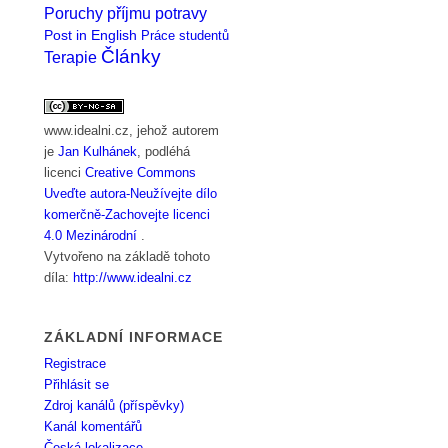
Poruchy příjmu potravy
Post in English
Práce studentů
Články
Terapie
www.idealni.cz
, jehož autorem
je
Jan Kulhánek
, podléhá
licenci
Creative Commons
Uveďte autora-Neužívejte dílo
komerčně-Zachovejte licenci
4.0 Mezinárodní
.
Vytvořeno na základě tohoto
díla:
http://www.idealni.cz
ZÁKLADNÍ INFORMACE
Registrace
Přihlásit se
Zdroj kanálů (příspěvky)
Kanál komentářů
Česká lokalizace