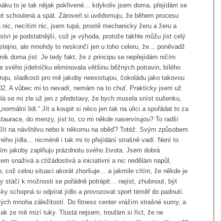
uháku to je tak nějak pokřivené… kdykoliv jsem doma, přejídám se
ežet schoulená a spát. Zároveň si uvědomuju, že během procesu
 nic, necítím nic, jsem tupá, prostě mechanicky žeru a žeru a
í je podstatnější, což je výhoda, protože takhle můžu jíst celý
nastejno, ale mnohdy to neskončí jen u toho celeru, že… poněvadž
mik doma jíst. Je tedy fakt, že z principu se nepřejídám ničím
svého jídelníčku eliminovala většinu běžných potravin, bílého
ruju, sladkosti pro mě jakoby neexistujou, čokoládu jako takovou
02. A vůbec mi to nevadí, nemám na to chuť. Prakticky jsem už
ělá se mi zle už jen z představy, že bych musela sníst sušenku,
normální lidi.“ Jít a koupit si něco jen tak na ulici a spořádat to za
staurace, do menzy, jíst to, co mi někde naservírujou? To radši
. Jít na návštěvu nebo k někomu na oběď? Totéž. Svým způsobem
ného jídla… nicméně i tak mi to přejídání strašně vadí. Není to
tím jakoby zaplňuju prázdnotu svého života. Jsem dobrá
sem snaživá a ctižádostivá a iniciativní a nic nedělám napůl,
, což celou situaci akorát zhoršuje… a jakmile cítím, že někde je
y stáčí k možnosti se pořádně potrápit… nejíst, zhubnout, být
ky schopná si odpírat jídlo a provozovat sport téměř do padnutí.
mých mnoha záležitostí. Do fitness center vrážím strašné sumy, a
jak ze mě mizí tuky. Tlustá nejsem, troufám si říct, že ne