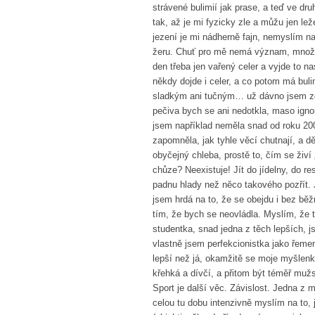
strávené bulimií jak prase, a teď ve dr
tak, až je mi fyzicky zle a můžu jen l
jezení je mi nádherně fajn, nemyslím na
žeru. Chuť pro mě nemá význam, množstv
den třeba jen vařený celer a vyjde to 
někdy dojde i celer, a co potom má buli
sladkým ani tučným… už dávno jsem ze 
pečiva bych se ani nedotkla, maso igno
jsem například neměla snad od roku 20
zapomněla, jak tyhle věcí chutnají, a d
obyčejný chleba, prostě to, čím se živí „
chůze? Neexistuje! Jít do jídelny, do re
padnu hlady než něco takového pozřít
jsem hrdá na to, že se obejdu i bez běž
tím, že bych se neovládla. Myslím, že 
studentka, snad jedna z těch lepších, j
vlastně jsem perfekcionistka jako řemen
lepší než já, okamžitě se moje myšlenk
křehká a dívčí, a přitom být téměř mužs
Sport je další věc. Závislost. Jedna z 
celou tu dobu intenzivně myslím na to, 