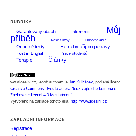
RUBRIKY
Můj
Garantovaný obsah
Informace
příběh
Naše služby
Odborné akce
Poruchy příjmu potravy
Odborné texty
Post in English
Práce studentů
Články
Terapie
www.idealni.cz
, jehož autorem je
Jan Kulhánek
, podléhá licenci
Creative Commons Uveďte autora-Neužívejte dílo komerčně-
Zachovejte licenci 4.0 Mezinárodní
.
Vytvořeno na základě tohoto díla:
http://www.idealni.cz
ZÁKLADNÍ INFORMACE
Registrace