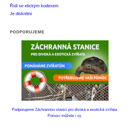
Řídí se etickým kodexem
Je diskrétní
PODPORUJEME
Podporujeme Záchrannou stanici pro divoká a exotická zvířata.
Pomoci můžete i vy.