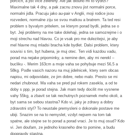
porcich, a jist vice zeleniny. Ale jak dlouho mi to vydrzi?
Maximalne tak 4 dny, a pak zacnu znovu jist normalni porce,
normalni jidla. Pracuju jako au-pair v Anglii, moji rodice jsou
rozvedeni, normalne ziju se svou matkou a bratrem. Ta ted resi
problem s byvalym pritelem, se kterym porad bydli, jedna se o
byt. Jeji problemy na me take dolehaji, jedna se samozrejme i o
moji strechu nad hlavou. Co je vsak pro me dulezitejsi, je aby
mel hlavne muj mladsi bracha kde bydlet. Dalsi problem, ktery
souvisi s tim, byt hubena, je muj otec. Ten vidi kazdou vadu,
porad ma nejake pripominky, a nemine den, aby mi nerekl –
bucliku -. Merim 163cm a moje vaha se pohybuje mezi 56,5 a
58kg. Podle vasich nazoru na muj jidelnicek, ktery sem obcas
napisu, mi odpovidate, ze jim dobre, nebo malo. Presto se mi
nedari zhubnout. Ma vaha se pred pul rokem zasekla, a od te
doby s ppp, je porad stejna. Jak mam tedy docilit me vysnene
vahy 55kg, a zbavit se tak nechutnych poznamek meho okoli, a
byt sama se sebou stastna? Kdo vi, jaky je zdravy a dobry
zdravotni styl? To neustale premysleni o dokonale postave me
ubiji. Snazim se na to nemyslet, vzdyt nejsem na tom tak
spatne, ale stejne se to porad a porad vraci. Je to muj osud? Kdo
vi. Jen doufam, ze jednoho krasneho dne to pomine, a budu
doopravdy stastna.