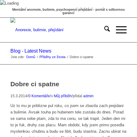
Mentální anorexie, bulimie, psychogenní přejídání - portál s odbornou
garancí
Blog - Latest News
Jste zde:
Domů
/
Příběhy ze života
/
Dobre ci spatne
Dobre ci spatne
/
/
/
15.3.2014
0 Komentáře
v
Můj příběh
přidal
admin
Uz to mu je priblizne pul roku, co jsem se zbavila zach.prejidani
a bulimie. Avsak touha po hubenem tele zustala do dnes. Porad
se sama sebe ptam, zda to ma cenu, se tak trapit. Jeden den mi
to je fuk, druhy zas placu. Mam obdobi, kdy jsem primo posedla
myslenkou -zhubnu a budu se libit, budu stastna. Zacnu ubirat na