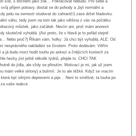
při síle, s břichem jako žok… Pokračovat nebudu. Pro sebe a
 svůj příjem potravy, dostat se do pohody a „být normální a
dy jedu na semestr studovat do zahraničí) zase držet hladovku.
lní váhu, tedy jsem na tom tak jako většina z vás na počátku
odrazový můstek, jako začátek. Nevím ani, proč mám anorexii
y skutečně vyhublá. (Asi proto, že v hlavě je to pořád stejně
dla… Nebo proč?) Říkám vám, holky: Já chci být vyhublá, ALE: Od
omí nesprávného nakládání se životem. Proto dodávám: Věřím
í a já budu moct hodit touhu po askezi a čnějících kostech za
le hezky jíst ještě několik týdnů, přejde to. CHCI TAK
 do jídla, ale vždy se přinutím. Motivací je mi, jak už jsem
ému mám velké sklony) a bulímií. Je to ale těžké. Když se vracím
která trpí silnými depresemi a pije… Není to směšné, ta touha po
 za vaše reakce.