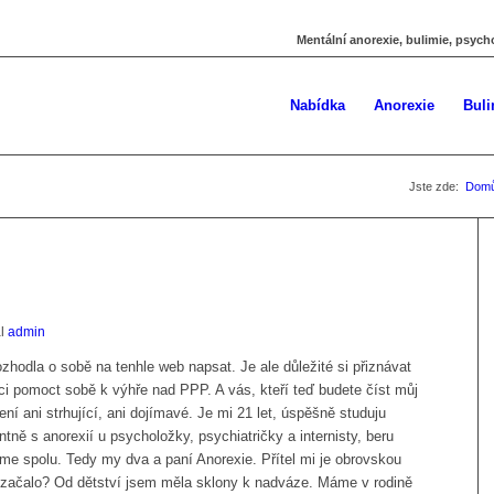
Mentální anorexie, bulimie, psych
Nabídka
Anorexie
Buli
Jste zde:
Dom
e
al
admin
hodla o sobě na tenhle web napsat. Je ale důležité si přiznávat
ci pomoct sobě k výhře nad PPP. A vás, kteří teď budete číst můj
ení ani strhující, ani dojímavé. Je mi 21 let, úspěšně studuju
ně s anorexií u psycholožky, psychiatričky a internisty, beru
jeme spolu. Tedy my dva a paní Anorexie. Přítel mi je obrovskou
e začalo? Od dětství jsem měla sklony k nadváze. Máme v rodině