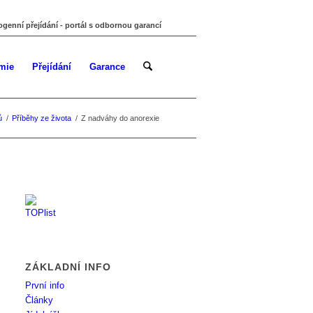
ogenní přejídání - portál s odbornou garancí
mie
Přejídání
Garance
ů
/
Příběhy ze života
/
Z nadváhy do anorexie
ZÁKLADNÍ INFO
První info
Články