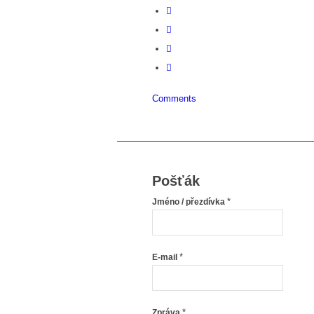
Comments
Pošťák
*
Jméno / přezdívka
*
E-mail
*
Zpráva