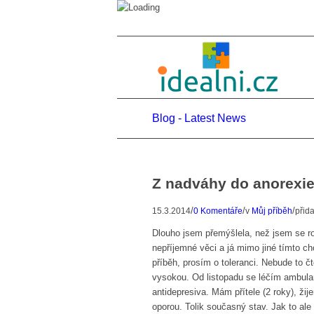
Blog - Latest News
Z nadváhy do anorexi
/
/
/
15.3.2014
0 Komentáře
v
Můj příběh
přid
Dlouho jsem přemýšlela, než jsem se roz
nepříjemné věci a já mimo jiné tímto ch
příběh, prosím o toleranci. Nebude to čt
vysokou. Od listopadu se léčím ambulant
antidepresiva. Mám přítele (2 roky), ži
oporou. Tolik současný stav. Jak to al