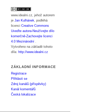
www.idealni.cz
, jehož autorem
je
Jan Kulhánek
, podléhá
licenci
Creative Commons
Uveďte autora-Neužívejte dílo
komerčně-Zachovejte licenci
4.0 Mezinárodní
.
Vytvořeno na základě tohoto
díla:
http://www.idealni.cz
ZÁKLADNÍ INFORMACE
Registrace
Přihlásit se
Zdroj kanálů (příspěvky)
Kanál komentářů
Česká lokalizace