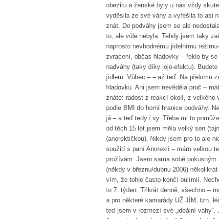
obezitu a ženské byly u nás vždy skut
vyděsila ze své váhy a vyřešila to asi 
znát. Do podváhy jsem se ale nedostala.
to, ale vůle nebyla. Tehdy jsem taky za
naprosto nevhodnému jídelnímu režimu-
zvracení, občas hladovky – řeklo by se
nadváhy (taky díky jojo-efektu). Bude
jídlem. Vůbec – – až teď. Na přelomu zá
hladovku. Ani jsem nevěděla proč – mát
znáte: radost z reakcí okolí, z velké
podle BMI do horní hranice podváhy. Ne
já – a teď tedy i vy. Třeba mi to pomůž
od těch 15 let jsem měla velký sen (t
(anorektičkou). Nikdy jsem pro to ale ni
soužití s paní Anorexií – mám velkou t
prožívám. Jsem sama sobě pokusným kr
(někdy v březnu/dubnu 2006) několikrát
vím, že tohle často končí bulímií. Nech
to 7. týden. Třikrát denně, všechno – m
a pro některé kamarády UŽ JÍM, tzn. lé
teď jsem v rozmezí své „ideální váhy“. 