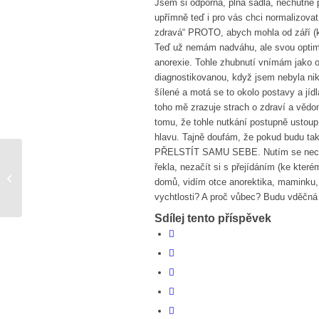
Jsem si odporná, plná sádla, nechutně 
upřímně teď i pro vás chci normalizovat
zdravá“ PROTO, abych mohla od září (k
Teď už nemám nadváhu, ale svou optimá
anorexie. Tohle zhubnutí vnímám jako 
diagnostikovanou, když jsem nebyla nikd
šílené a motá se to okolo postavy a jí
toho mě zrazuje strach o zdraví a věd
tomu, že tohle nutkání postupně ustoup
hlavu. Tajně doufám, že pokud budu takh
PŘELSTÍT SAMU SEBE. Nutím se nechutně
řekla, nezačít si s přejídáním (ke kter
chut do zivota???
domů, vidím otce anorektika, maminku, 
vychtlosti? A proč vůbec? Budu vděčná
Sdílej tento příspěvek