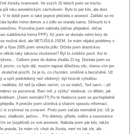
ečně žensky tvarované. Ve svých 15 letech jsem se trochu
na půl roku anorektickým záchvěvem. Bylo to pár kilo, ale dost
 V té době jsem si také poprvé přečetla o anorexii. Zalíbilo se mi
čala bydlet mimo domov a o jídlo se starala sama. Sklouzlo to k
nerežimu. Pozvolna jsem nabírala (občas přejedení, občas
 asi subklinická forma PPP). Až jsem se dostala velmi brzy do
te se možná divit, ale NETUŠILA JSEM, že mám nějaké problémy s
ří a října 2005 jsem omezila jídlo. Držela jsem drastickou
e někdo taky takovou zkušenost? Byl to zvláštní pocit. Asi to
ho výkonu… Celkem jsem do dubna zhubla 21 kg. Dostala jsem se
ž povím, co bylo dál, musím napsat důležitou věc, kterou vím jen
e skutečně prozřít, že je to, co chystám, směšné a bezúčelné. Už
ajný a spíš podvědomý než vědomý): být hrozně vyhublou
c nedělala. Až teď (a vůbec nevím, co se stalo!). Teď navíc – při
endenci se pozorovat. Baví mě „z výšky“ sledovat, co dělám, jak
álíkem. (Jsem normální??) Po té hladovce jsem se pochopitelně
 přejedla. A protože jsem učenlivá a sháním spoustu informací,
ci si zvyknout na zvracení. Proto jsem začala normálně jíst. Už je
aso, sladkosti, pečivo… Pro doktory, přítele, rodiče a sourozence
čím se (úspěšně) ze své anorexie. Nabrala jsem pár kilo, takže
Je pravda, že mám víc chuti do života, není mi tak zle, ale…