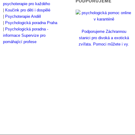
PODPORUJEME
psychoterapie pro každého
|
Koučink pro děti i dospělé
|
Psychoterapie Anděl
|
Psychologická poradna Praha
|
Psychologická poradna -
Podporujeme Záchrannou
informace
Supervize pro
stanici pro divoká a exotická
pomáhající profese
zvířata. Pomoci můžete i vy.