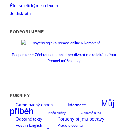
Řídí se etickým kodexem
Je diskrétní
PODPORUJEME
Podporujeme Záchrannou stanici pro divoká a exotická zvířata.
Pomoci můžete i vy.
RUBRIKY
Můj
Garantovaný obsah
Informace
příběh
Naše služby
Odborné akce
Poruchy příjmu potravy
Odborné texty
Post in English
Práce studentů