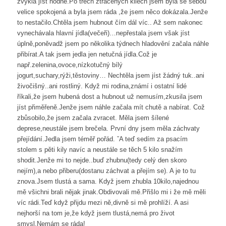
zvyklá jíst hodně.Po třech ztracených kilech jsem byla se sebou
velice spokojená a byla jsem ráda ,že jsem něco dokázala.Jenže
to nestačilo.Chtěla jsem hubnout čím dál víc.. Až sem nakonec
vynechávala hlavní jídla(večeři)…nepřestala jsem však jíst
úplně,poněvadž jsem po několika týdnech hladovění začala náhle
přibírat.A tak jsem jedla jen netučná jídla.Což je
např.zelenina,ovoce,nízkotučný bílý
jogurt,suchary,rýži,těstoviny… Nechtěla jsem jíst žádný tuk..ani
živočišný..ani rostliný. Když mi rodina,známí i ostatní lidé
říkali,že jsem hubená dost a hubnout už nemusím,zkusila jsem
jíst přiměřeně.Jenže jsem náhle začala mít chutě a nabírat. Což
zbůsobilo,že jsem začala zvracet. Měla jsem šílené
deprese,neustále jsem brečela. První dny jsem měla záchvaty
přejídání.Jedla jsem téměř pořád. ˇA teď sedím za psacím
stolem s pěti kily navíc a neustále se těch 5 kilo snažím
shodit.Jenže mi to nejde..buď zhubnu(tedy celý den skoro
nejím),a nebo přiberu(dostanu záchvat a přejím se). A je to tu
znova.Jsem tlustá a sama. Když jsem zhubla 10kilo,najednou
mě všichni brali nějak jinak.Obdivovali mě.Přišlo mi i že mě měli
víc rádi.Teď když přijdu mezi ně,divně si mě prohlíží. A asi
nejhorší na tom je,že když jsem tlustá,nemá pro život
smysl.Nemám se ráda!