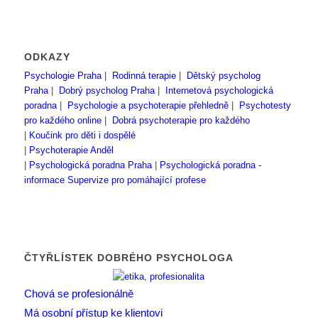
ODKAZY
Psychologie Praha
|
Rodinná terapie
|
Dětský psycholog
Praha
|
Dobrý psycholog Praha
|
Internetová psychologická
poradna
|
Psychologie a psychoterapie přehledně
|
Psychotesty
pro každého online
|
Dobrá psychoterapie pro každého
|
Koučink pro děti i dospělé
|
Psychoterapie Anděl
|
Psychologická poradna Praha
|
Psychologická poradna -
informace
Supervize pro pomáhající profese
ČTYŘLÍSTEK DOBRÉHO PSYCHOLOGA
Chová se profesionálně
Má osobní přístup ke klientovi