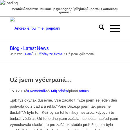
Mentální anorexie, bulimie, psychogenní přejídání - portál s odbornou
garancí
Blog - Latest News
Jste zde:
Domů
/
Příběhy ze života
/
Už jsem vyčerpaná…
Už jsem vyčerpaná…
/
/
/
15.3.2014
0 Komentáře
v
Můj příběh
přidal
admin
..jak fyzicky,tak duševně. Vše začalo tím,že jsem se jeden den
podívala do zrcadla a řekla:“Pane Bože,já jsem tak příšerně
tlustá!!“ A bylo to.. Kéž by se tohle nikdy nestalo…kdybych to
tenkrát věděla.. Od toho dne jsem začala hubnout…napřed jsem
vynechávala sladké..to pro začátek stačilo,protože jsem byla