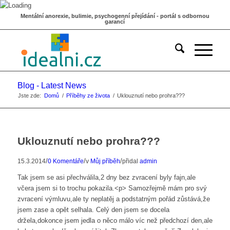
Mentální anorexie, bulimie, psychogenní přejídání - portál s odbornou
garancí
Blog - Latest News
Jste zde:
Domů
/
Příběhy ze života
/
Uklouznutí nebo prohra???
Uklouznutí nebo prohra???
/
/
/
15.3.2014
0 Komentáře
v
Můj příběh
přidal
admin
Tak jsem se asi přechválila,2 dny bez zvracení byly fajn,ale
včera jsem si to trochu pokazila.<p> Samozřejmě mám pro svý
zvracení výmluvu,ale ty neplatěj a podstatným pořád zůstává,že
jsem zase a opět selhala. Celý den jsem se docela
držela,dokonce jsem jedla o něco málo víc než předchozí den,ale