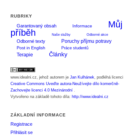
RUBRIKY
Můj
Garantovaný obsah
Informace
příběh
Naše služby
Odborné akce
Poruchy příjmu potravy
Odborné texty
Post in English
Práce studentů
Články
Terapie
www.idealni.cz
, jehož autorem je
Jan Kulhánek
, podléhá licenci
Creative Commons Uveďte autora-Neužívejte dílo komerčně-
Zachovejte licenci 4.0 Mezinárodní
.
Vytvořeno na základě tohoto díla:
http://www.idealni.cz
ZÁKLADNÍ INFORMACE
Registrace
Přihlásit se