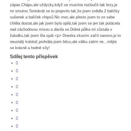
zápas.Chápu,ale vždycky,když se musíme rozloučit tak brzy,je
mi smutno.Tentokrát se to projevilo tak,že jsem snědla 2 balíčky
sušenek a balíček chipsů.Nic moc,ale přesto jsem to ze sebe
chtěla dostat,ale jak jsem byla opilá,tak jsem se jen tak potácela
nad záchodovou mísou a dávila se.Dobrá půlka mi zůstala v
žaludku,tak jsem šla spát.<p> Dneska zkusím začít nanovo,je to
neustálý kolotoč,prohrála jsem bitvu,ale válku zatím ne…mějte
se krásně a hodně síly!
Sdílej tento příspěvek