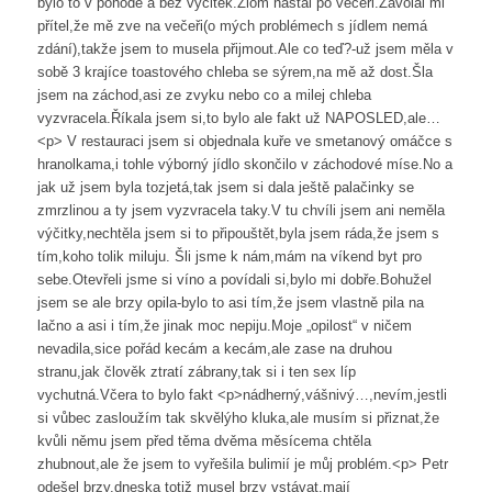
bylo to v pohodě a bez výčitek.Zlom nastal po večeři.Zavolal mi
přítel,že mě zve na večeři(o mých problémech s jídlem nemá
zdání),takže jsem to musela přijmout.Ale co teď?-už jsem měla v
sobě 3 krajíce toastového chleba se sýrem,na mě až dost.Šla
jsem na záchod,asi ze zvyku nebo co a milej chleba
vyzvracela.Říkala jsem si,to bylo ale fakt už NAPOSLED,ale…
<p> V restauraci jsem si objednala kuře ve smetanový omáčce s
hranolkama,i tohle výborný jídlo skončilo v záchodové míse.No a
jak už jsem byla tozjetá,tak jsem si dala ještě palačinky se
zmrzlinou a ty jsem vyzvracela taky.V tu chvíli jsem ani neměla
výčitky,nechtěla jsem si to připouštět,byla jsem ráda,že jsem s
tím,koho tolik miluju. Šli jsme k nám,mám na víkend byt pro
sebe.Otevřeli jsme si víno a povídali si,bylo mi dobře.Bohužel
jsem se ale brzy opila-bylo to asi tím,že jsem vlastně pila na
lačno a asi i tím,že jinak moc nepiju.Moje „opilost“ v ničem
nevadila,sice pořád kecám a kecám,ale zase na druhou
stranu,jak člověk ztratí zábrany,tak si i ten sex líp
vychutná.Včera to bylo fakt <p>nádherný,vášnivý…,nevím,jestli
si vůbec zasloužím tak skvělýho kluka,ale musím si přiznat,že
kvůli němu jsem před těma dvěma měsícema chtěla
zhubnout,ale že jsem to vyřešila bulimií je můj problém.<p> Petr
odešel brzy,dneska totiž musel brzy vstávat,mají