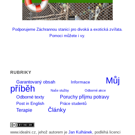
Podporujeme Záchrannou stanici pro divoká a exotická zvířata.
Pomoci můžete i vy.
RUBRIKY
Můj
Garantovaný obsah
Informace
příběh
Naše služby
Odborné akce
Poruchy příjmu potravy
Odborné texty
Post in English
Práce studentů
Články
Terapie
www.idealni.cz
, jehož autorem je
Jan Kulhánek
, podléhá licenci