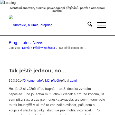
Mentální anorexie, bulimie, psychogenní přejídání - portál s odbornou
garancí
Blog - Latest News
Jste zde:
Domů
/
Příběhy ze života
/
Tak ještě jednou, no…
Tak ještě jednou, no…
/
/
/
15.3.2014
0 Komentáře
v
Můj příběh
přidal
admin
He, já už si vážně přídu trapná… totiž: dneska zvracim
naposled… no jo, sotva mi tu otiskli článek s tim, že končim, už
sem píšu zas, a zas jsem dneska zvracela, ale povim vám- bylo
to tak hnusný!!! A už mě to zas začlo ovládat, páč jsem si
koupila 4 sladký tyčinky, abych je pak mohla vyzvracet… Po