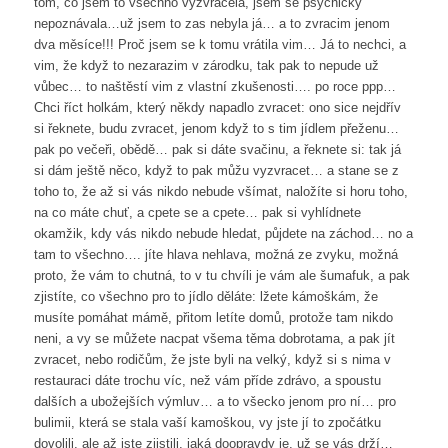
tom, co jsem to všechno vyzvracela, jsem se psychicky
nepoznávala…už jsem to zas nebyla já… a to zvracim jenom
dva měsíce!!! Proč jsem se k tomu vrátila vim… Já to nechci, a
vim, že když to nezarazim v zárodku, tak pak to nepude už
vůbec… to naštěstí vim z vlastní zkušenosti…. po roce ppp…
Chci říct holkám, který někdy napadlo zvracet: ono sice nejdřív
si řeknete, budu zvracet, jenom když to s tim jídlem přeženu…
pak po večeři, obědě… pak si dáte svačinu, a řeknete si: tak já
si dám ještě něco, když to pak můžu vyzvracet… a stane se z
toho to, že až si vás nikdo nebude všímat, naložíte si horu toho,
na co máte chuť, a cpete se a cpete… pak si vyhlídnete
okamžik, kdy vás nikdo nebude hledat, půjdete na záchod… no a
tam to všechno…. jíte hlava nehlava, možná ze zvyku, možná
proto, že vám to chutná, to v tu chvíli je vám ale šumafuk, a pak
zjistíte, co všechno pro to jídlo děláte: lžete kámoškám, že
musíte pomáhat mámě, přitom letíte domů, protože tam nikdo
neni, a vy se můžete nacpat všema těma dobrotama, a pak jít
zvracet, nebo rodičům, že jste byli na velký, když si s nima v
restauraci dáte trochu víc, než vám příde zdrávo, a spoustu
dalších a ubožejších výmluv… a to všecko jenom pro ní… pro
bulimii, která se stala vaší kamoškou, vy jste jí to zpočátku
dovolili, ale až jste zjistili, jaká doopravdy je, už se vás drží…