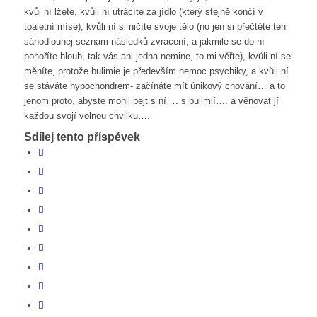
kvůi ní lžete, kvůli ní utrácíte za jídlo (který stejně končí v
toaletní míse), kvůli ní si ničíte svoje tělo (no jen si přečtěte ten
sáhodlouhej seznam následků zvracení, a jakmile se do ní
ponoříte hloub, tak vás ani jedna nemine, to mi věřte), kvůli ní se
měníte, protože bulimie je především nemoc psychiky, a kvůli ní
se stáváte hypochondrem- začínáte mít únikový chování… a to
jenom proto, abyste mohli bejt s ní…. s bulimií…. a věnovat jí
každou svojí volnou chvilku….
Sdílej tento příspěvek