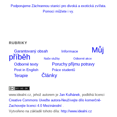
Podporujeme Záchrannou stanici pro divoká a exotická zvířata.
Pomoci můžete i vy.
RUBRIKY
Můj
Garantovaný obsah
Informace
příběh
Naše služby
Odborné akce
Poruchy příjmu potravy
Odborné texty
Post in English
Práce studentů
Články
Terapie
www.idealni.cz
, jehož autorem je
Jan Kulhánek
, podléhá licenci
Creative Commons Uveďte autora-Neužívejte dílo komerčně-
Zachovejte licenci 4.0 Mezinárodní
.
Vytvořeno na základě tohoto díla:
http://www.idealni.cz