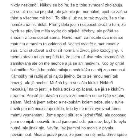
nikdy nezkončí. Někdy se bojím, že z toho zvracení zkolabuju.
Já se už nechci přejídat, ale jakmile jím normálně, opět se začnu
třást a všechno mě bolí. To tělo si už na to tak zvyklo, že s tím
nemůžu už nic dělat. Přemýšlela jsem nespočetněkrát o tom, že
bych se převíjen měla vydat do nějaké léčebny, ale pořád se
snažím z toho dostat sama. Navíc mám za necelé dva měsíce
maturitu a musím to zvládnout! Nechci vyletět a maturovat v
září. Chci studovat a chci žít normální život, jako každý jiný. K
mému stavu mi ani nepřidá to, že jsem už dva roky beznadějně
zamilovaná ale on mě nechce a já se ani nedivím. Kdo by chtěl
bulimičku. Ale já ho pořád miluju a nedokážu na něj zapomenout.
Kámošky mi raděj ať si najdu jiného, že to se mnou není tak
hrozný, ale já nechci. Možná bych si našla kluka. Někteří
nekoukají na to jestli je holka trošku oplácaná, ale já se klukům
straním. Prostě jim dávám najevo že nemám co se týče vztahu,
zájem. Možná jsem sobec a nekoukám kolem sebe, ale v tuhle
chvíli pro mě neexistuje nikdo, kdo by se mohl vyrovnat tomu
mému vysněnému. Jsme spolu pět let v jedné třídě, ale doposud
jsem se nijak nebavili. Snad jsme prohodili pár slov, když to bylo
nutné, ale jinak nic. Nevím, jak jsem si ho mohla v prváku
nevšimnout. Možná právě proto, že jsem na něj měla dříve spíše