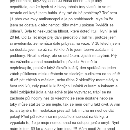
prý normální, když vypadá 100 vlasů denně. Já je tedy
nepočítala, ale že bych si z hlavy tahala trsy vlasů, to se mi
nestalo ani když jsem hubla. A ty mé druhé problémy? Teď beru
již přes dva roky antikoncepci a je po problémech. Myslím že
jsem se dostala k této nemoci díky mému pokusu ?vyléčit se
jídlem?. Byla to neskutečná blbost, které doteď lituji. Nyní je mi
20 let. Od 17 let moje přejídání přerostlo v bulimii, protože jsem
si uvědomila, že nemůžu dále přibývat na váze. V 18 letech jsem
se dostala jsem se až na 76 kilo! A to jsem teprve začala mít
problémy. Nikoli s vlasy, ale se srdíčkem. Zjistili mi arytmii. Prý
nic vážného a snad neurotického původu. Ani mě to
nepřekvapilo, protože když člověk každý den spořádá na jeden
zátah půlkilovou misku těstovin se sladkým pudinkem na to ještě
tři až pět chlebů s máslem, nebo třeba 2 skleničky marmelády a
šest rohlíků, celý pytel kukuřičných lupínků cukrem a kakaem a
další zabijácká jídla a následně to jde vyzvracet, trápí se na
záchodě půl hodiny než to všechno ze sebe dostane nebo se
taky může stát že to ani nejde, tak se není čemu fakt divit. A vím
to, a stejně s tím nedokážu přestat! Tak mrcha mi nechce dát
pokoj! Před půl rokem se mi podařilo zhubnout na 65 kg, a
vypadalo to, že je moje nemoc snad na ústupu, jenže omyl. Nyní
mám kolem 69 kg a zase v tom jedu!!!!! Mám pocit že to snad