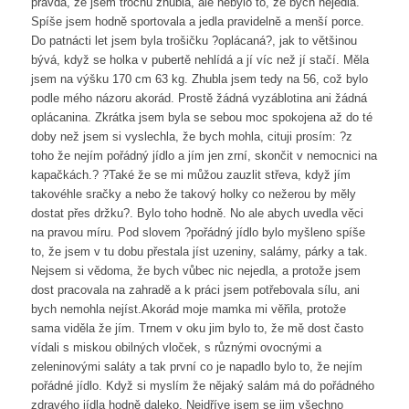
pravda, že jsem trochu zhubla, ale nebylo to, že bych nejedla.
Spíše jsem hodně sportovala a jedla pravidelně a menší porce.
Do patnácti let jsem byla trošičku ?oplácaná?, jak to většinou
bývá, když se holka v pubertě nehlídá a jí víc než jí stačí. Měla
jsem na výšku 170 cm 63 kg. Zhubla jsem tedy na 56, což bylo
podle mého názoru akorád. Prostě žádná vyzáblotina ani žádná
oplácanina. Zkrátka jsem byla se sebou moc spokojena až do té
doby než jsem si vyslechla, že bych mohla, cituji prosím: ?z
toho že nejím pořádný jídlo a jím jen zrní, skončit v nemocnici na
kapačkách.? ?Také že se mi můžou zauzlit střeva, když jím
takovéhle sračky a nebo že takový holky co nežerou by měly
dostat přes držku?. Bylo toho hodně. No ale abych uvedla věci
na pravou míru. Pod slovem ?pořádný jídlo bylo myšleno spíše
to, že jsem v tu dobu přestala jíst uzeniny, salámy, párky a tak.
Nejsem si vědoma, že bych vůbec nic nejedla, a protože jsem
dost pracovala na zahradě a k práci jsem potřebovala sílu, ani
bych nemohla nejíst.Akorád moje mamka mi věřila, protože
sama viděla že jím. Trnem v oku jim bylo to, že mě dost často
vídali s miskou obilných vloček, s různými ovocnými a
zeleninovými saláty a tak první co je napadlo bylo to, že nejím
pořádné jídlo. Když si myslím že nějaký salám má do pořádného
zdravého jídla hodně daleko. Nejdříve jsem se jim všechno