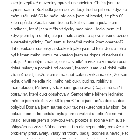
jako je vepřové a uzeniny opravdu nenávidím. Chtěla jsem to
vyřešit sama. Rozhodla jsem se, že tedy trochu přiberu, když se
mému tělu zdá 56 kg málo, ale dala jsem si hranici, že přes 60
kilo nepůjdu. Začala jsem trochu flákat cvičení a jedla jsem
sladkosti, které jsem měla vždycky moc ráda. Jedla jsem je i
když jsem byla štíhlá, ale jen málo a bylo to spíše sušené ovoce
a cereální tyčinky. Teď jsem si konečně mohla ?bez omezení?
dát čokoládu, sušenky a sladkosti jaké jsem chtěla. Jenže tohle
byl kámen mého úrazu, ze kterého jsem se doposud nedostala.
Jak je již mnohým známo, cukr a sladké navozuje v mozku pocit
dobré nálady a pomáhá od depresí, kterých jsem v té době měla
víc než dost, takže jsem si na chuť cukru zvykla natolik, že jsem
jednu chvíli nejedla nic jiného než cukr, puding, rohlíky s
marmeládou, těstoviny s kakaem, granulovaný čaj a jiné další
potraviny, které cukr obsahovaly. Samozřejmě během jediného
měsíce jsem skočila ze 56 kg na 62 a to jsem měla docela dost
pohybu! Dostala jsem na ten cukr tak neskutečnou závislost, že
pokud jsem si ho nedala, byla jsem nervózní a celé tělo se mi
třáslo. Musela jsem s pravdou ven, protože si rodina všimla, že
přibývám na váze. Vůbec jsem si tím ale nepomohla, protože mé
problémy přetrvávaly. Vlasy mi trochu padají dodnes a navíc je to