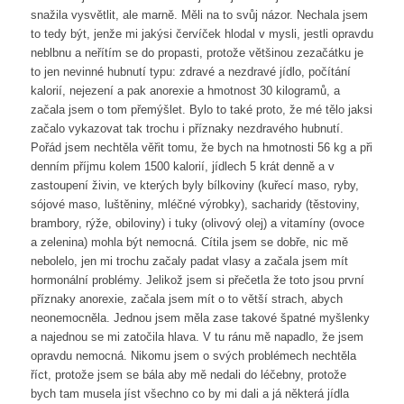
snažila vysvětlit, ale marně. Měli na to svůj názor. Nechala jsem
to tedy být, jenže mi jakýsi červíček hlodal v mysli, jestli opravdu
neblbnu a neřítím se do propasti, protože většinou zezačátku je
to jen nevinné hubnutí typu: zdravé a nezdravé jídlo, počítání
kalorií, nejezení a pak anorexie a hmotnost 30 kilogramů, a
začala jsem o tom přemýšlet. Bylo to také proto, že mé tělo jaksi
začalo vykazovat tak trochu i příznaky nezdravého hubnutí.
Pořád jsem nechtěla věřit tomu, že bych na hmotnosti 56 kg a při
denním příjmu kolem 1500 kalorií, jídlech 5 krát denně a v
zastoupení živin, ve kterých byly bílkoviny (kuřecí maso, ryby,
sójové maso, luštěniny, mléčné výrobky), sacharidy (těstoviny,
brambory, rýže, obiloviny) i tuky (olivový olej) a vitamíny (ovoce
a zelenina) mohla být nemocná. Cítila jsem se dobře, nic mě
nebolelo, jen mi trochu začaly padat vlasy a začala jsem mít
hormonální problémy. Jelikož jsem si přečetla že toto jsou první
příznaky anorexie, začala jsem mít o to větší strach, abych
neonemocněla. Jednou jsem měla zase takové špatné myšlenky
a najednou se mi zatočila hlava. V tu ránu mě napadlo, že jsem
opravdu nemocná. Nikomu jsem o svých problémech nechtěla
říct, protože jsem se bála aby mě nedali do léčebny, protože
bych tam musela jíst všechno co by mi dali a já některá jídla