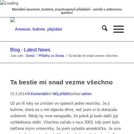
Mentální anorexie, bulimie, psychogenní přejídání - portál s odbornou
garancí
Blog - Latest News
Jste zde:
Domů
/
Příběhy ze života
/
Ta bestie mi snad vezme všechno
Ta bestie mi snad vezme všechno
/
/
/
15.3.2014
0 Komentáře
v
Můj příběh
přidal
admin
Už po tři roky se zmítám ve spárech jedné nestvůry. Je jí
bulímie, která se u mě objevila dříve, než jsem si to dokázala
uvědomit. Nikdy by mne nenapadlo, že právě já budu další její
vyhlédnutou obětí. Všechno začalo v roce 2003, kdy jsem byla
nařčena mými vrstevníky, že jsem vyhublá anorektička. Je sice