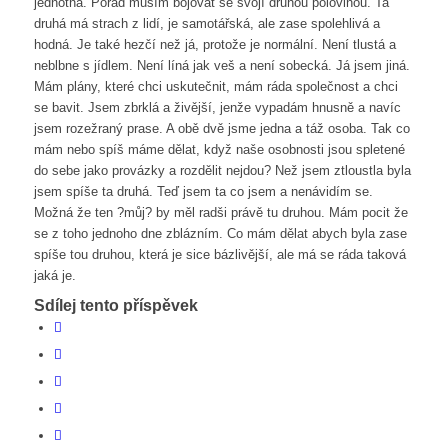
jednotná. Pořád musím bojovat se svojí druhou polovinou. Ta
druhá má strach z lidí, je samotářská, ale zase spolehlivá a
hodná. Je také hezčí než já, protože je normální. Není tlustá a
neblbne s jídlem. Není líná jak veš a není sobecká. Já jsem jiná.
Mám plány, které chci uskutečnit, mám ráda společnost a chci
se bavit. Jsem zbrklá a živější, jenže vypadám hnusně a navíc
jsem rozežraný prase. A obě dvě jsme jedna a táž osoba. Tak co
mám nebo spíš máme dělat, když naše osobnosti jsou spletené
do sebe jako provázky a rozdělit nejdou? Než jsem ztloustla byla
jsem spíše ta druhá. Teď jsem ta co jsem a nenávidím se.
Možná že ten ?můj? by měl radši právě tu druhou. Mám pocit že
se z toho jednoho dne zblázním. Co mám dělat abych byla zase
spíše tou druhou, která je sice bázlivější, ale má se ráda taková
jaká je.
Sdílej tento příspěvek