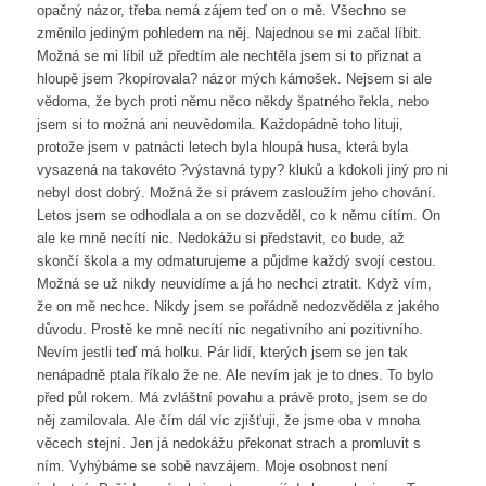
opačný názor, třeba nemá zájem teď on o mě. Všechno se
změnilo jediným pohledem na něj. Najednou se mi začal líbit.
Možná se mi líbil už předtím ale nechtěla jsem si to přiznat a
hloupě jsem ?kopírovala? názor mých kámošek. Nejsem si ale
vědoma, že bych proti němu něco někdy špatného řekla, nebo
jsem si to možná ani neuvědomila. Každopádně toho lituji,
protože jsem v patnácti letech byla hloupá husa, která byla
vysazená na takovéto ?výstavná typy? kluků a kdokoli jiný pro ni
nebyl dost dobrý. Možná že si právem zasloužím jeho chování.
Letos jsem se odhodlala a on se dozvěděl, co k němu cítím. On
ale ke mně necítí nic. Nedokážu si představit, co bude, až
skončí škola a my odmaturujeme a půjdme každý svojí cestou.
Možná se už nikdy neuvidíme a já ho nechci ztratit. Když vím,
že on mě nechce. Nikdy jsem se pořádně nedozvěděla z jakého
důvodu. Prostě ke mně necítí nic negativního ani pozitivního.
Nevím jestli teď má holku. Pár lidí, kterých jsem se jen tak
nenápadně ptala říkalo že ne. Ale nevím jak je to dnes. To bylo
před půl rokem. Má zvláštní povahu a právě proto, jsem se do
něj zamilovala. Ale čím dál víc zjišťuji, že jsme oba v mnoha
věcech stejní. Jen já nedokážu překonat strach a promluvit s
ním. Vyhýbáme se sobě navzájem. Moje osobnost není