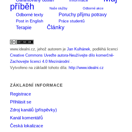
Informace
příběh
Naše služby
Odborné akce
Poruchy příjmu potravy
Odborné texty
Post in English
Práce studentů
Články
Terapie
www.idealni.cz
, jehož autorem je
Jan Kulhánek
, podléhá licenci
Creative Commons Uveďte autora-Neužívejte dílo komerčně-
Zachovejte licenci 4.0 Mezinárodní
.
Vytvořeno na základě tohoto díla:
http://www.idealni.cz
ZÁKLADNÍ INFORMACE
Registrace
Přihlásit se
Zdroj kanálů (příspěvky)
Kanál komentářů
Česká lokalizace